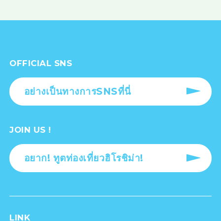
OFFICIAL SNS
อย่างเป็นทางการSNSที่นี่
JOIN US !
อยาก! ทูตท่องเที่ยวฮิโรชิม่า!
LINK