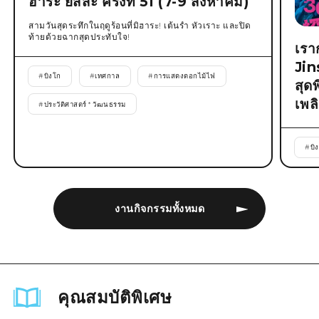
ฮาระ ยัสสะ ครั้งที่ 51 (7-9 สิงหาคม)
สามวันสุดระทึกในฤดูร้อนที่มิฮาระ! เต้นรำ หัวเราะ และปิด
ท้ายด้วยฉากสุดประทับใจ!
เรา
Jin
#
บิงโก
#
เทศกาล
#
การแสดงดอกไม้ไฟ
สุด
เพล
#
ประวัติศาสตร์ * วัฒนธรรม
#
บิ
งานกิจกรรมทั้งหมด
คุณสมบัติพิเศษ