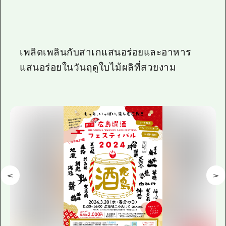
เพลิดเพลินกับสาเกแสนอร่อยและอาหาร
แสนอร่อยในวันฤดูใบไม้ผลิที่สวยงาม