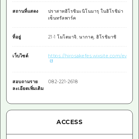
สถานที่แสดง
ปราสาทฮิโรชิมะนิโนมารุ ในฮิโรชิม่า
เซ็นทรัลพาร์ค
ที่อยู่
21-1 โมโตมาจิ, นากาคุ, ฮิโรชิมาชิ
เว็บไซต์
https://hirosakefes.wixsite.com/event
สอบถามราย
082-221-2618
ละเอียดเพิ่มเติม
ACCESS