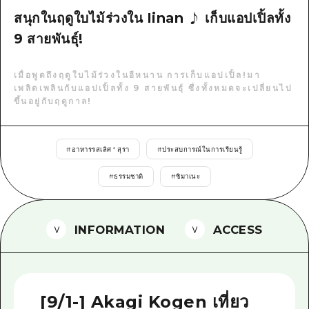
สนุกในฤดูใบไม้ร่วงใน Iinan ♪ เก็บแอปเปิ้ลทั้ง
ไกด์อาสาสมัครไ
9 สายพันธุ์!
วิดีโอฮิโรชิม่า
เมื่อพูดถึงฤดูใบไม้ร่วงในอีหนาน การเก็บแอปเปิ้ล!มา
คำถามที่พบบ่อย
เพลิดเพลินกับแอปเปิ้ลทั้ง 9 สายพันธุ์ ซึ่งทั้งหมดจะเปลี่ยนไป
ขึ้นอยู่กับฤดูกาล!
ดาวน์โหลดรูปภาพ
ข้อมูลการขนส่งระหว่างเกิดภัยพิบัติ
#
อาหารรสเลิศ * สุรา
#
ประสบการณ์ในการเรียนรู้
#
ธรรมชาติ
#
ชิมาเนะ
INFORMATION
ACCESS
[9/1-] Akagi Kogen เที่ยว