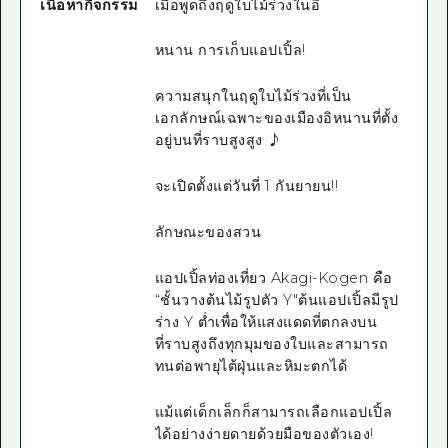
เนื้อหากิจกรรม
เมื่อพูดถึงฤดูใบไม้ร่วงในอี
หนาน การเก็บแอปเปิ้ล!
ความสนุกในฤดูใบไม้ร่วงที่เป็น
เอกลักษณ์เฉพาะของเมืองอิหนานที่ตั้ง
อยู่บนที่ราบสูงสูง ♪
จะเปิดตั้งแต่วันที่ 1 กันยายน!!
ลักษณะของสวน
แอปเปิ้ลท่องเที่ยว Akagi-Kogen คือ
“ชั้นวางต้นไม้รูปตัว Y"ต้นแอปเปิ้ลมีรูป
ร่าง Y ต่ำเพื่อให้แสงแดดที่ตกลงบน
ที่ราบสูงถึงทุกมุมของใบและสามารถ
ทนต่อพายุไต้ฝุ่นและหิมะตกได้
แม้แต่เด็กเล็กก็สามารถเลือกแอปเปิ้ล
ได้อย่างง่ายดายด้วยมือของตัวเอง!