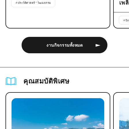
เพล
#
ประวัติศาสตร์ * วัฒนธรรม
#
บิ
งานกิจกรรมทั้งหมด
คุณสมบัติพิเศษ