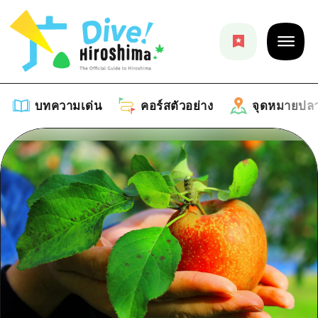
บทความเด่น
คอร์สตัวอย่าง
จุดหมายปล
บทความเด่น
รายการ
คอร์สตัวอย่าง
คำแนะนำ
รายการ
จุดหมายปลายทาง
ศิลปะ
คู่มือ Dive! Hiroshima
รายการ
งานอีเว้นท์ / เทศกาล
อีเว้นท์
ฮิโรชิม่า โมชิ โมชิ ทราเวล
บริเวณรอบเมืองฮิโรชิม่า
อาหารรสเลิศ / สุรา