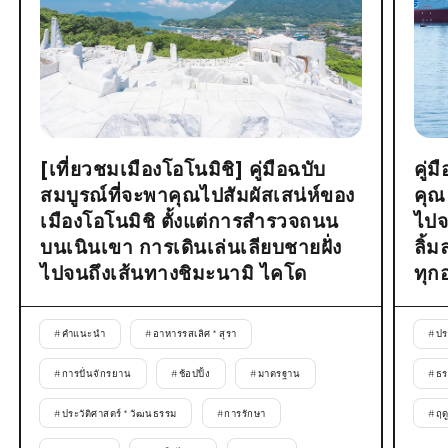
[เที่ยวชมเมืองโอโนมิชิ] คู่มือฉบับ
คู่
สมบูรณ์ที่จะพาคุณไปสัมผัสเสน่ห์ของ
คุณ
เมืองโอโนมิชิ ตั้งแต่การสำรวจถนน
ไปจ
บนเนินเขา การเดินเล่นเลียบชายฝั่ง
ลิ้
ไปจนถึงเส้นทางชิมะนามิ ไคโด
ทุก
#
คำแนะนำ
#
อาหารรสเลิศ * สุรา
#
ปร
#
การปั่นจักรยาน
#
ช้อปปิ้ง
#
มาตรฐาน
#
ธร
#
ประวัติศาสตร์ * วัฒนธรรม
#
การรักษา
#
ฤด