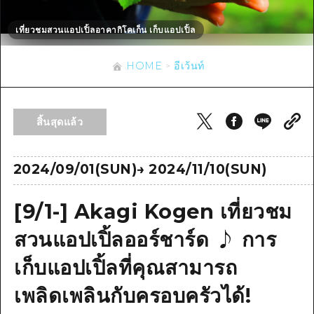
ข้อมูลตามฤดูกาล
บริเวณรอบเมืองฮิโรชิม่า
อากิ
การปั่นจักรยาน
เที่ยวชมสวนแอปเปิ้ลอาคากิโคเก็น เก็บแอปเปิ้ล
อากิ
บิงโก
ข้อมูลที่เป็นประโยชน์
ช้อปปิ้ง
บิงโก
HOME
อีเว้นท์
บิโฮคุ
กีฬา
รายการ
HOME
บิโฮค
เกโฮคุ
สถานบันเทิงยามค่ำคืน
เข้าถึงเข้าถึง
เกโฮค
สิ้นสุดแล้ว
บริเวณรอบๆ มิยาจิมะ
มรดกโลก
สรุปการจราจรรอง
ข่าว
บริเวณรอบๆ มิยาจิมะ
ยามากุจิตะวันออก
ประสบการณ์ / ในการเรียนรู้
ความแออัดของสิ่งอำนวยความสะดวก
2024/09/01(SUN)
→
2024/11/10(SUN)
ยามากุจิตะวันออก
อีเว้นท์
จังหวัดเอฮิเมะ
มาตรฐาน
ตั๋วเที่ยวคุ้มค่าตั๋วเที่ยวคุ้มค่า
[9/1-] Akagi Kogen เที่ยวชม
ชิมาเนะ
ประวัติศาสตร์ / วัฒนธรรม
บริการรับฝากและจัดส่งสัมภาระ
สวนแอปเปิ้ลออร์ชาร์ด ♪ การ
การรักษา
ฮิโรชิมะโอโมะเตะนะชิ
เก็บแอปเปิ้ลที่คุณสามารถ
ธรรมชาติ
ฮิโรชิม่า ฟรี Wi-Fi
เพลิดเพลินกับครอบครัวได้!
TRAVELPAL International