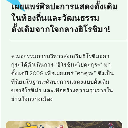
เผยแพร่ศิลปะการแสดงดั้งเดิม
ในท้องถิ่นและวัฒนธรรม
ดั้งเดิมจากใจกลางฮิโรชิมา!
คณะกรรมการบริหารส่งเสริมฮิโรชิมะคา
กุระได้ดำเนินการ “ฮิโรชิมะโยคะกุระ” มา
ตั้งแต่ปี 2008 เพื่อเผยแพร่ “คาคุระ” ซึ่งเป็น
ที่นิยมในฐานะศิลปะการแสดงแบบดั้งเดิม
ของฮิโรชิม่า และเพื่อสร้างความวุ่นวายใน
ย่านใจกลางเมือง