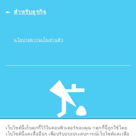
สำหรับธุรกิจ
นโยบายความเป็นส่วนตัว
เว็บไซต์นี้เก็บคุกกี้ไว้ในคอมพิวเตอร์ของคุณ nคุกกี้นี้ถูกใช้โดย
©Hiroshima Tourism Association /
เว็บไซต์นี้และสื่ออื่นๆ เพื่อปรับปรุงประสบการณ์เว็บไซต์และเพื่อ
Hiroshima Prefecture / Hiroshima City .