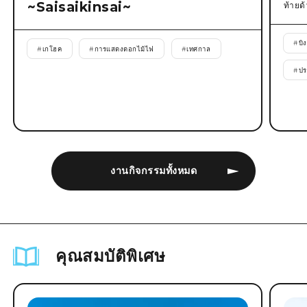
~Saisaikinsai~
ท้ายด
#
บิ
#
เกโฮค
#
การแสดงดอกไม้ไฟ
#
เทศกาล
#
ปร
งานกิจกรรมทั้งหมด
คุณสมบัติพิเศษ