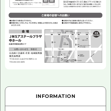
INFORMATION