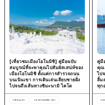
[เที่ยวชมเมืองโอโนมิชิ] คู่มือฉบับ
คู่
สมบูรณ์ที่จะพาคุณไปสัมผัสเสน่ห์ของ
คุณ
เมืองโอโนมิชิ ตั้งแต่การสำรวจถนน
ไปจ
บนเนินเขา การเดินเล่นเลียบชายฝั่ง
ลิ้
ไปจนถึงเส้นทางชิมะนามิ ไคโด
ทุก
#
คำแนะนำ
#
อาหารรสเลิศ * สุรา
#
ปร