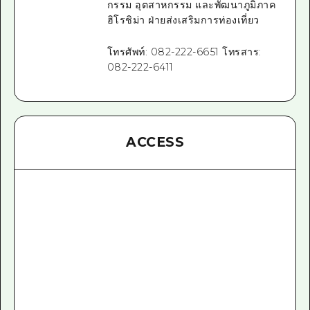
กรรม อุตสาหกรรม และพัฒนาภูมิภาค
ฮิโรชิม่า ฝ่ายส่งเสริมการท่องเที่ยว
โทรศัพท์: 082-222-6651 โทรสาร:
082-222-6411
ACCESS