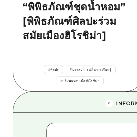
“พิพิธภัณฑ์ชุดน้ำหอม”
[พิพิธภัณฑ์ศิลปะร่วม
สมัยเมืองฮิโรชิม่า]
#
ศิลปะ
#
ประสบการณ์ในการเรียนรู้
#
บริเวณรอบเมืองฮิโรชิม่า
INFOR