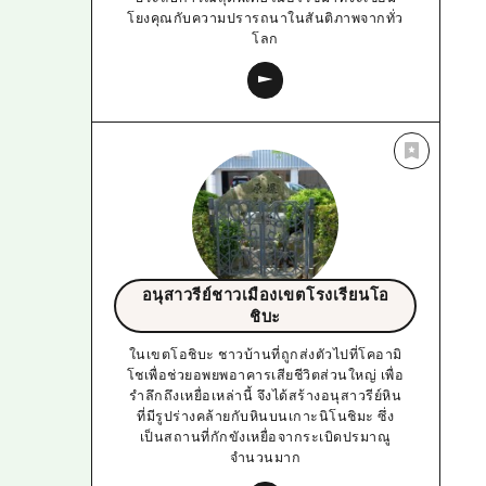
โยงคุณกับความปรารถนาในสันติภาพจากทั่ว
โลก
อนุสาวรีย์ชาวเมืองเขตโรงเรียนโอ
ชิบะ
ในเขตโอชิบะ ชาวบ้านที่ถูกส่งตัวไปที่โคอามิ
โชเพื่อช่วยอพยพอาคารเสียชีวิตส่วนใหญ่ เพื่อ
รำลึกถึงเหยื่อเหล่านี้ จึงได้สร้างอนุสาวรีย์หิน
ที่มีรูปร่างคล้ายกับหินบนเกาะนิโนชิมะ ซึ่ง
เป็นสถานที่กักขังเหยื่อจากระเบิดปรมาณู
จำนวนมาก