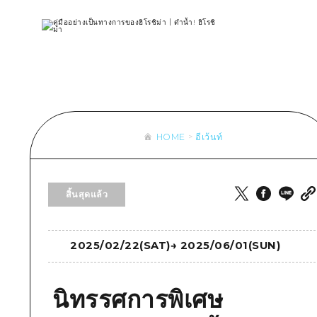
รายการ
การปั่นจักรยาน
รายการ
ประสบ
รายการ
คำแนะนำ
ช้อปปิ้ง
คู่มือ Dive! Hiroshima
มาตร
เข้าถึงเข้าถึง
ศิลปะ
กีฬา
ฮิโรชิม่า โมชิ โมชิ ทราเวล
ประวั
สรุปการจราจรรอง
งานอีเว้นท์ / เทศกาล
สถานบันเทิงยามค่ำคืน
การร
ความแออัดของสิ่งอำนวยความสะดวก
อาหารรสเลิศ / สุรา
มรดกโลก
ธรรม
ตั๋วเที่ยวคุ้มค่าตั๋วเที่ยวคุ้มค่า
HOME
อีเว้นท์
บริการรับฝากและจัดส่งสัมภาระ
รายการ
คำแนะนำ
สิ้นสุดแล้ว
ศิลปะ
งานอีเว้นท์ / เทศกาล
2025/02/22(SAT)
→
2025/06/01(SUN)
อาหารรสเลิศ / สุรา
นิทรรศการพิเศษ