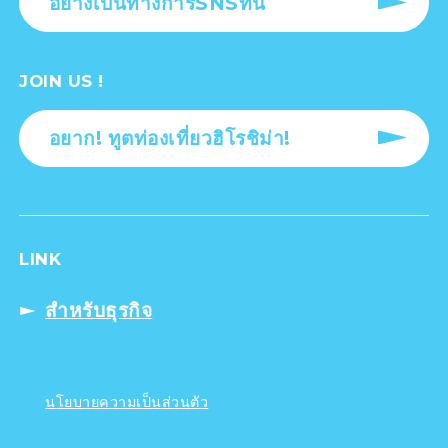
อย่างเป็นทางการSNSที่นี่
JOIN US !
อยาก! ทูตท่องเที่ยวฮิโรชิม่า!
LINK
สำหรับธุรกิจ
นโยบายความเป็นส่วนตัว