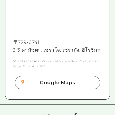
〒
729-6741
3-3 คามิซุตะ, เซราโจ, เซรากัง, ฮิโรชิมะ
30 นาทีจากทางด่วน Onomichi Matsue Sera IC ผ่านทางด่วน
Sanyo Onomichi JCT
Google Maps