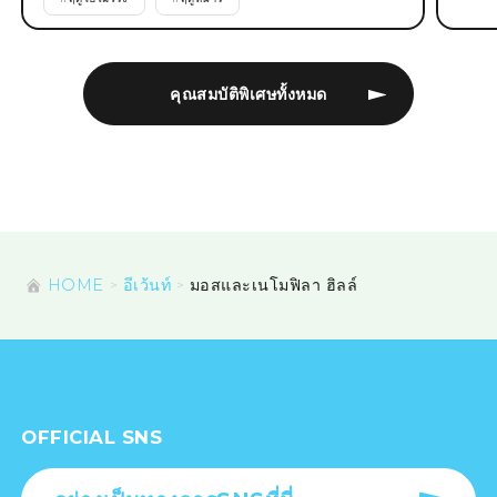
คุณสมบัติพิเศษทั้งหมด
HOME
อีเว้นท์
มอสและเนโมฟิลา ฮิลล์
OFFICIAL SNS