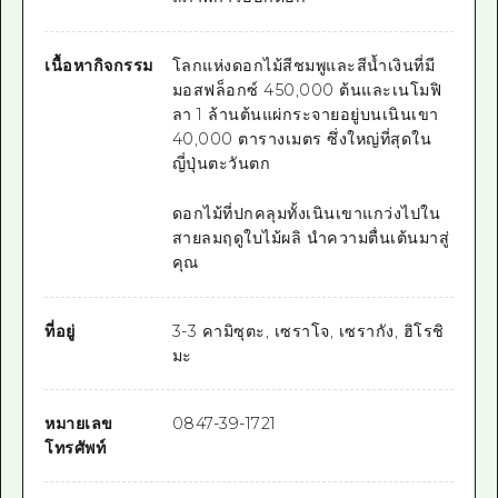
เนื้อหากิจกรรม
โลกแห่งดอกไม้สีชมพูและสีน้ำเงินที่มี
มอสฟล็อกซ์ 450,000 ต้นและเนโมฟิ
ลา 1 ล้านต้นแผ่กระจายอยู่บนเนินเขา
40,000 ตารางเมตร ซึ่งใหญ่ที่สุดใน
ญี่ปุ่นตะวันตก
ดอกไม้ที่ปกคลุมทั้งเนินเขาแกว่งไปใน
สายลมฤดูใบไม้ผลิ นำความตื่นเต้นมาสู่
คุณ
ที่อยู่
3-3 คามิซุตะ, เซราโจ, เซรากัง, ฮิโรชิ
มะ
หมายเลข
0847-39-1721
โทรศัพท์