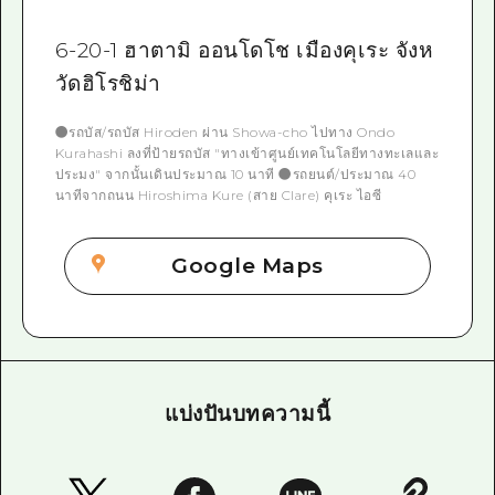
6-20-1 ฮาตามิ ออนโดโช เมืองคุเระ จังห
วัดฮิโรชิม่า
●รถบัส/รถบัส Hiroden ผ่าน Showa-cho ไปทาง Ondo
Kurahashi ลงที่ป้ายรถบัส "ทางเข้าศูนย์เทคโนโลยีทางทะเลและ
ประมง" จากนั้นเดินประมาณ 10 นาที ●รถยนต์/ประมาณ 40
นาทีจากถนน Hiroshima Kure (สาย Clare) คุเระ ไอซี
Google Maps
แบ่งปันบทความนี้