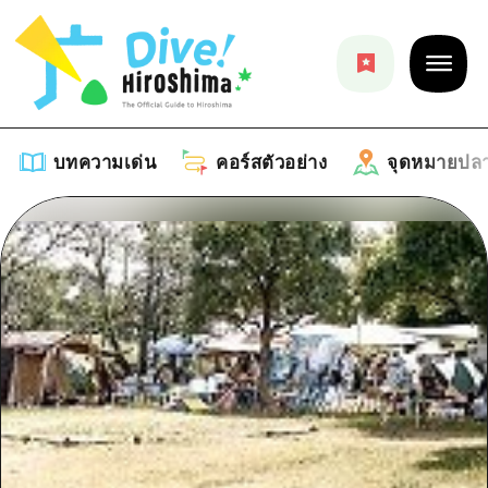
บทความเด่น
คอร์สตัวอย่าง
จุดหมายปล
บทความเด่น
รายการ
คอร์สตัวอย่าง
คำแนะนำ
รายการ
จุดหมายปลายทาง
ศิลปะ
คู่มือ Dive! Hiroshima
รายการ
งานอีเว้นท์ / เทศกาล
อีเว้นท์
ฮิโรชิม่า โมชิ โมชิ ทราเวล
บริเวณรอบเมืองฮิโรชิม่า
อาหารรสเลิศ / สุรา