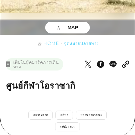
ข้อมูลตามฤดูกาล
บริเวณรอบเมืองฮิโรชิม่า
อากิ
การปั่นจักรยาน
อากิ
บิงโก
ข้อมูลที่เป็นประโยชน์
ช้อปปิ้ง
บิงโก
MAP
บิโฮคุ
กีฬา
รายการ
HOME
บิโฮค
เกโฮคุ
HOME
จุดหมายปลายทาง
สถานบันเทิงยามค่ำคืน
เข้าถึงเข้าถึง
เกโฮค
บริเวณรอบๆ มิยาจิมะ
มรดกโลก
สรุปการจราจรรอง
ข่าว
เพิ่มในบุ๊คมาร์คการเดิน
บริเวณรอบๆ มิยาจิมะ
ทาง
ยามากุจิตะวันออก
ประสบการณ์ / ในการเรียนรู้
ความแออัดของสิ่งอำนวยความสะดวก
ยามากุจิตะวันออก
อีเว้นท์
จังหวัดเอฮิเมะ
มาตรฐาน
ศูนย์กีฬาโอราซากิ
ตั๋วเที่ยวคุ้มค่าตั๋วเที่ยวคุ้มค่า
ชิมาเนะ
ประวัติศาสตร์ / วัฒนธรรม
บริการรับฝากและจัดส่งสัมภาระ
การรักษา
ฮิโรชิมะโอโมะเตะนะชิ
#
ธรรมชาติ
#
กีฬา
#
สวนสาธารณะ
ธรรมชาติ
ฮิโรชิม่า ฟรี Wi-Fi
#
ที่ตั้งแคมป์
TRAVELPAL International