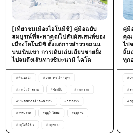
[เที่ยวชมเมืองโอโนมิชิ] คู่มือฉบับ
คู่
สมบูรณ์ที่จะพาคุณไปสัมผัสเสน่ห์ของ
คุณ
เมืองโอโนมิชิ ตั้งแต่การสำรวจถนน
ไปจ
บนเนินเขา การเดินเล่นเลียบชายฝั่ง
ลิ้
ไปจนถึงเส้นทางชิมะนามิ ไคโด
ทุก
#
คำแนะนำ
#
อาหารรสเลิศ * สุรา
#
ปร
#
การปั่นจักรยาน
#
ช้อปปิ้ง
#
มาตรฐาน
#
ธร
#
ประวัติศาสตร์ * วัฒนธรรม
#
การรักษา
#
ฤด
#
ธรรมชาติ
#
ฤดูใบไม้ผลิ
#
ฤดูร้อน
#
ฤดูใบไม้ร่วง
#
ฤดูหนาว