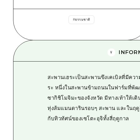
#
ธรรมชาติ
INFOR
สะพานเฮระเป็นสะพานขึงเคเบิลที่มีควา
ระ หนึ่งในสะพานข้ามถนนในฟาร์มที่พ
ซากิชิโมจิมะของจังหวัด มีทางเท้าให้เด
ทุ่งส้มแมนดารินรอบๆ สะพาน และในฤดูใ
กับทิวทัศน์ของเซโตะอุจิทั้งสี่ฤดูกาล