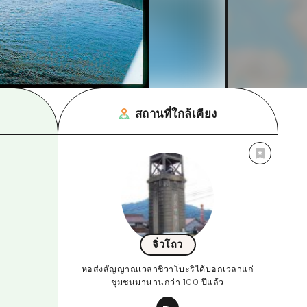
สถานที่ใกล้เคียง
จิ่วโถว
หอส่งสัญญาณเวลาชิวาโบะริได้บอกเวลาแก่
ชุมชนมานานกว่า 100 ปีแล้ว