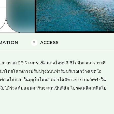
ยามากุจิตะวันออก
จังหวัดเอฮิเมะ
ชิมาเนะ
MATION
ACCESS
มยาวรวม 98.5 เมตร เชื่อมต่อโอซากิ ชิโมจิมะและเกาะฮิ
ัฒนาโดยโครงการปรับปรุงถนนฟาร์มบริเวณกว้างเขตโอ
ินข้ามได้ด้วย ในฤดูใบไม้ผลิ ดอกไม้สีขาวจะบานสะพรั่งใน
บไม้ร่วง ส้มแมนดารินจะสุกเป็นสีส้ม โปรดเพลิดเพลินไป