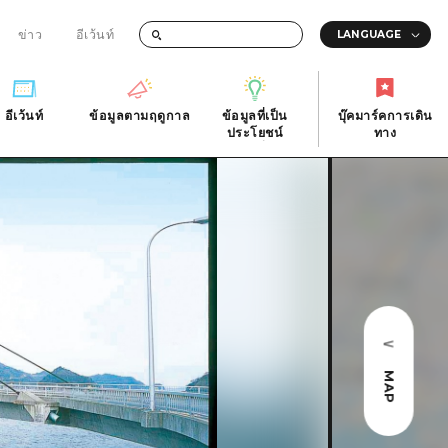
ข่าว
อีเว้นท์
อีเว้นท์
ข้อมูลตามฤดูกาล
ข้อมูลที่เป็น
บุ๊คมาร์คการเดิน
ัติ
อีเว้นท์
ข้อมูลตามฤดูกาล
ประโยชน์
ทาง
ข้อมูลที่เป็น
บุ๊คมาร์คการเดิน
ประโยชน์
ทาง
ิ
คำถามที่พบบ่อย
ดาวน์โหลดรูปภาพ
national
ข้อมูลการขนส่งระหว่างเกิดภัยพิบัติ
MAP