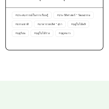
#
ประสบการณ์ในการเรียนรู้
#
ประวัติศาสตร์ * วัฒนธรรม
#
ธรรมชาติ
#
อาหารรสเลิศ * สุรา
#
ฤดูใบไม้ผลิ
#
ฤดูร้อน
#
ฤดูใบไม้ร่วง
#
ฤดูหนาว