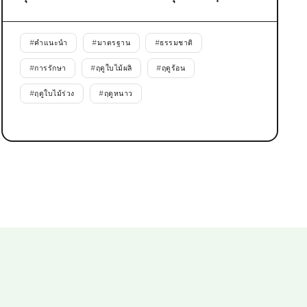
#
คำแนะนำ
#
มาตรฐาน
#
ธรรมชาติ
#
การรักษา
#
ฤดูใบไม้ผลิ
#
ฤดูร้อน
#
ฤดูใบไม้ร่วง
#
ฤดูหนาว