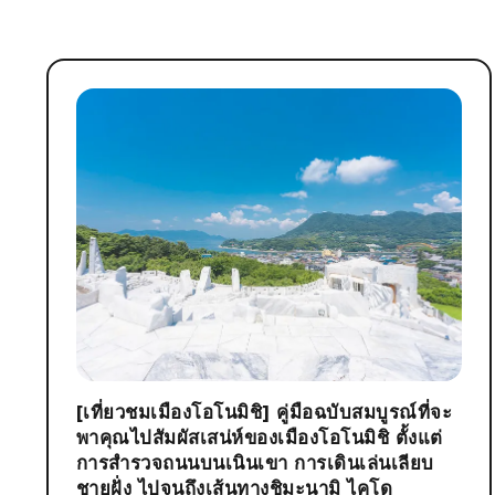
[เที่ยวชมเมืองโอโนมิชิ] คู่มือฉบับสมบูรณ์ที่จะ
พาคุณไปสัมผัสเสน่ห์ของเมืองโอโนมิชิ ตั้งแต่
การสำรวจถนนบนเนินเขา การเดินเล่นเลียบ
ชายฝั่ง ไปจนถึงเส้นทางชิมะนามิ ไคโด