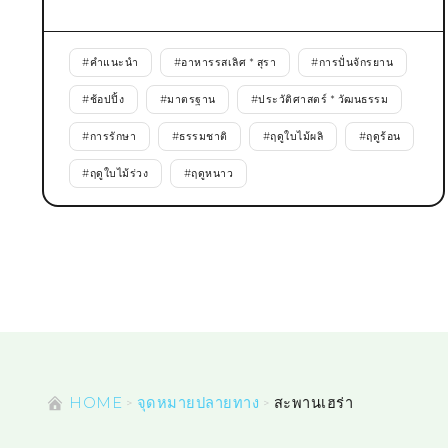
#
คำแนะนำ
#
อาหารรสเลิศ * สุรา
#
การปั่นจักรยาน
#
ช้อปปิ้ง
#
มาตรฐาน
#
ประวัติศาสตร์ * วัฒนธรรม
#
การรักษา
#
ธรรมชาติ
#
ฤดูใบไม้ผลิ
#
ฤดูร้อน
#
ฤดูใบไม้ร่วง
#
ฤดูหนาว
HOME
จุดหมายปลายทาง
สะพานเฮร่า