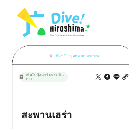
รายการ
การปั่นจักรยาน
รายการ
ประสบ
รายการ
คำแนะนำ
ช้อปปิ้ง
คู่มือ Dive! Hiroshima
มาตร
เข้าถึงเข้าถึง
ศิลปะ
กีฬา
ฮิโรชิม่า โมชิ โมชิ ทราเวล
ประวั
สรุปการจราจรรอง
งานอีเว้นท์ / เทศกาล
สถานบันเทิงยามค่ำคืน
การร
ความแออัดของสิ่งอำนวยความสะดวก
อาหารรสเลิศ / สุรา
มรดกโลก
ธรรม
ตั๋วเที่ยวคุ้มค่าตั๋วเที่ยวคุ้มค่า
HOME
จุดหมายปลายทาง
บริการรับฝากและจัดส่งสัมภาระ
รายการ
คำแนะนำ
เพิ่มในบุ๊คมาร์คการเดิน
ทาง
ศิลปะ
งานอีเว้นท์ / เทศกาล
อาหารรสเลิศ / สุรา
สะพานเฮร่า