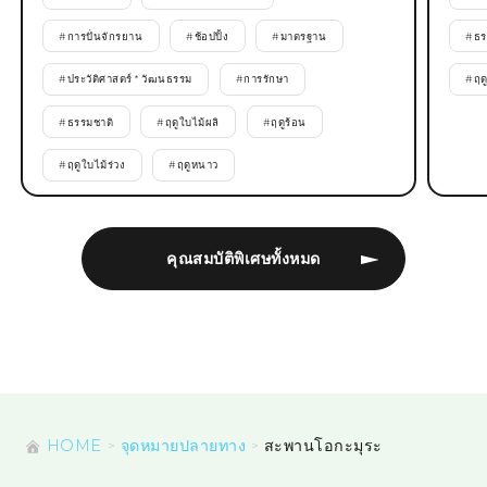
#
การปั่นจักรยาน
#
ช้อปปิ้ง
#
มาตรฐาน
#
ธร
#
ประวัติศาสตร์ * วัฒนธรรม
#
การรักษา
#
ฤด
#
ธรรมชาติ
#
ฤดูใบไม้ผลิ
#
ฤดูร้อน
#
ฤดูใบไม้ร่วง
#
ฤดูหนาว
คุณสมบัติพิเศษทั้งหมด
HOME
จุดหมายปลายทาง
สะพานโอกะมุระ