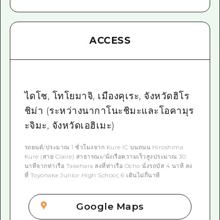
ACCESS
ไดโช, โทโยมาจิ, เมืองคุเระ, จังหวัดฮิโร
ชิม่า (ระหว่างนากาโนะชิมะและโอคามุร
ะจิมะ, จังหวัดเอฮิเมะ)
รถยนต์/ประมาณ 1 ชั่วโมงจาก Kure IC บนถนน Hiroshima
Kure (สาย Claire) สาธารณะ/นั่งเรือความเร็วสูงประมาณ 30
นาทีจากท่าเรือ Takehara ลงที่ท่าเรือ Ocho นั่งรถบัส 4 นาที ลง
ที่ Toyonaka Junior High School, 6 เดินไม่กี่นาที
Google Maps