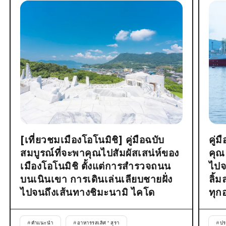
[เที่ยวชมเมืองโอโนมิชิ] คู่มือฉบับ
คู่
สมบูรณ์ที่จะพาคุณไปสัมผัสเสน่ห์ของ
คุณ
เมืองโอโนมิชิ ตั้งแต่การสำรวจถนน
ไปจ
บนเนินเขา การเดินเล่นเลียบชายฝั่ง
ลิ้
ไปจนถึงเส้นทางชิมะนามิ ไคโด
ทุก
#
คำแนะนำ
#
อาหารรสเลิศ * สุรา
#
ปร