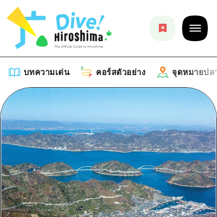
บทความเด่น
คอร์สตัวอย่าง
จุดหมายปล
บทความเด่น
รายการ
คอร์สตัวอย่าง
คำแนะนำ
รายการ
จุดหมายปลายทาง
ศิลปะ
คู่มือ Dive! Hiroshima
รายการ
งานอีเว้นท์ / เทศกาล
อีเว้นท์
ฮิโรชิม่า โมชิ โมชิ ทราเวล
บริเวณรอบเมืองฮิโรชิม่า
อาหารรสเลิศ / สุรา