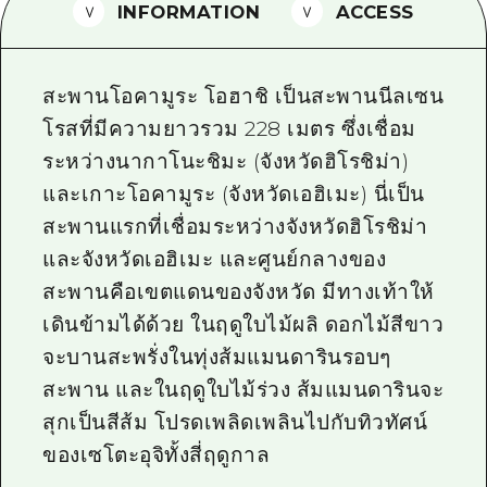
INFORMATION
ACCESS
ไกด์อาสาสมัครไ
วิดีโอฮิโรชิม่า
สะพานโอคามูระ โอฮาชิ เป็นสะพานนีลเซน
คำถามที่พบบ่อย
โรสที่มีความยาวรวม 228 เมตร ซึ่งเชื่อม
ระหว่างนากาโนะชิมะ (จังหวัดฮิโรชิม่า)
ดาวน์โหลดรูปภาพ
และเกาะโอคามูระ (จังหวัดเอฮิเมะ) นี่เป็น
ข้อมูลการขนส่งระหว่างเกิดภัยพิบัติ
สะพานแรกที่เชื่อมระหว่างจังหวัดฮิโรชิม่า
และจังหวัดเอฮิเมะ และศูนย์กลางของ
สะพานคือเขตแดนของจังหวัด มีทางเท้าให้
เดินข้ามได้ด้วย ในฤดูใบไม้ผลิ ดอกไม้สีขาว
จะบานสะพรั่งในทุ่งส้มแมนดารินรอบๆ
สะพาน และในฤดูใบไม้ร่วง ส้มแมนดารินจะ
สุกเป็นสีส้ม โปรดเพลิดเพลินไปกับทิวทัศน์
ของเซโตะอุจิทั้งสี่ฤดูกาล