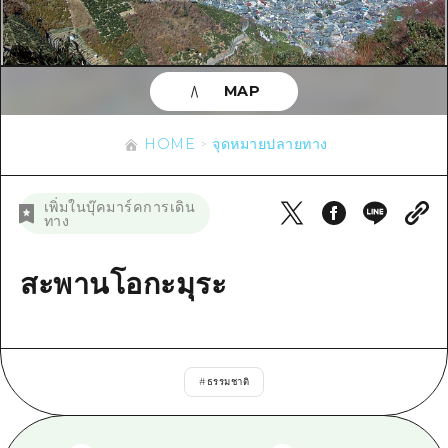
ข้อมูลตามฤดูกาล
บริเวณรอบเมืองฮิโรชิม่า
อากิ
การปั่นจักรยาน
อากิ
บิงโก
ข้อมูลที่เป็นประโยชน์
ช้อปปิ้ง
บิงโก
MAP
บิโฮคุ
กีฬา
รายการ
HOME
บิโฮค
เกโฮคุ
HOME
จุดหมายปลายทาง
สถานบันเทิงยามค่ำคืน
เข้าถึงเข้าถึง
เกโฮค
บริเวณรอบๆ มิยาจิมะ
มรดกโลก
สรุปการจราจรรอง
ข่าว
เพิ่มในบุ๊คมาร์คการเดิน
บริเวณรอบๆ มิยาจิมะ
ทาง
ยามากุจิตะวันออก
ประสบการณ์ / ในการเรียนรู้
ความแออัดของสิ่งอำนวยความสะดวก
ยามากุจิตะวันออก
อีเว้นท์
จังหวัดเอฮิเมะ
มาตรฐาน
สะพานโอกะมุระ
ตั๋วเที่ยวคุ้มค่าตั๋วเที่ยวคุ้มค่า
ชิมาเนะ
ประวัติศาสตร์ / วัฒนธรรม
บริการรับฝากและจัดส่งสัมภาระ
การรักษา
ฮิโรชิมะโอโมะเตะนะชิ
#
ธรรมชาติ
ธรรมชาติ
ฮิโรชิม่า ฟรี Wi-Fi
TRAVELPAL International