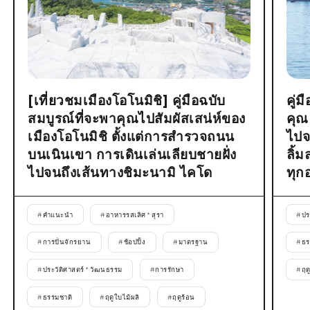
[เที่ยวชมเมืองโอโนมิชิ] คู่มือฉบับ
คู่
สมบูรณ์ที่จะพาคุณไปสัมผัสเสน่ห์ของ
คุณ
เมืองโอโนมิชิ ตั้งแต่การสำรวจถนน
ไปจ
บนเนินเขา การเดินเล่นเลียบชายฝั่ง
ลิ้
ไปจนถึงเส้นทางชิมะนามิ ไคโด
ทุก
#
คำแนะนำ
#
อาหารรสเลิศ * สุรา
#
ปร
#
การปั่นจักรยาน
#
ช้อปปิ้ง
#
มาตรฐาน
#
ธร
#
ประวัติศาสตร์ * วัฒนธรรม
#
การรักษา
#
ฤด
#
ธรรมชาติ
#
ฤดูใบไม้ผลิ
#
ฤดูร้อน