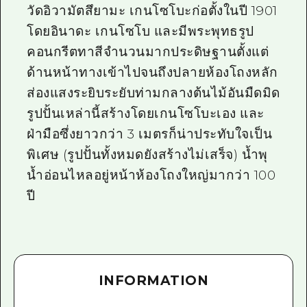
วัดอิวามัตสึยามะ เกนโซโบะก่อตั้งในปี 1901
ไกด์อาสาสมัครไ
โดยอินาดะ เกนโซโบ และมีพระพุทธรูป
วิดีโอฮิโรชิม่า
คอนกรีตทาสีจำนวนมากประดิษฐานตั้งแต่
ด้านหน้าทางเข้าไปจนถึงปลายห้องโถงหลัก
คำถามที่พบบ่อย
ส่องแสงระยิบระยับท่ามกลางต้นไม้อันมืดมิด
ดาวน์โหลดรูปภาพ
รูปปั้นเหล่านี้สร้างโดยเกนโซโบะเอง และ
ข้อมูลการขนส่งระหว่างเกิดภัยพิบัติ
ฝ่ามือซึ่งยาวกว่า 3 เมตรก็น่าประทับใจเป็น
พิเศษ (รูปปั้นทั้งหมดยังสร้างไม่เสร็จ) น้ำพุ
น้ำอ่อนไหลอยู่หน้าห้องโถงใหญ่มากว่า 100
ปี
INFORMATION