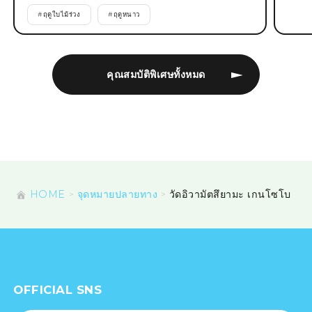
#
ฤดูใบไม้ร่วง
#
ฤดูหนาว
คุณสมบัติพิเศษทั้งหมด
HOME
จุดหมายปลายทาง
วัดอิวามัตสึยามะ เกนโซโบ
OFFICIAL SNS