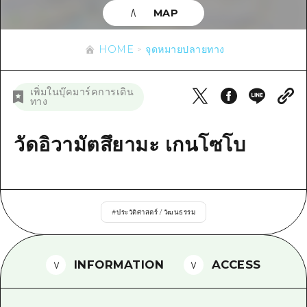
ข้อมูลตามฤดูกาล
บริเวณรอบเมืองฮิโรชิม่า
MAP
อากิ
การปั่นจักรยาน
อากิ
บิงโก
ข้อมูลที่เป็นประโยชน์
ช้อปปิ้ง
HOME
จุดหมายปลายทาง
บิงโก
บิโฮคุ
กีฬา
รายการ
HOME
บิโฮค
เพิ่มในบุ๊คมาร์คการเดิน
เกโฮคุ
ทาง
สถานบันเทิงยามค่ำคืน
เข้าถึงเข้าถึง
เกโฮค
บริเวณรอบๆ มิยาจิมะ
มรดกโลก
สรุปการจราจรรอง
วัดอิวามัตสึยามะ เกนโซโบ
ข่าว
บริเวณรอบๆ มิยาจิมะ
ยามากุจิตะวันออก
ประสบการณ์ / ในการเรียนรู้
ความแออัดของสิ่งอำนวยความสะดวก
ยามากุจิตะวันออก
อีเว้นท์
จังหวัดเอฮิเมะ
มาตรฐาน
ตั๋วเที่ยวคุ้มค่าตั๋วเที่ยวคุ้มค่า
ชิมาเนะ
#
ประวัติศาสตร์ / วัฒนธรรม
ประวัติศาสตร์ / วัฒนธรรม
บริการรับฝากและจัดส่งสัมภาระ
การรักษา
ฮิโรชิมะโอโมะเตะนะชิ
INFORMATION
ACCESS
ธรรมชาติ
ฮิโรชิม่า ฟรี Wi-Fi
TRAVELPAL International