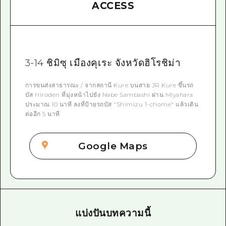
ACCESS
3-14 ชิมิซุ เมืองคุเระ จังหวัดฮิโรชิม่า
การขนส่งสาธารณะ / จากสถานี Kure บนสาย JR Kure ขึ้นรถ
บัส Hiroden ที่มุ่งหน้าไปยัง Nabe Sambashi ผ่าน Miyahara
ประมาณ 10 นาที ลงที่ป้ายรถบัส "Shimizu 1-chome" แล้วเดิน
ต่ออีก 5 นาที
Google Maps
แบ่งปันบทความนี้