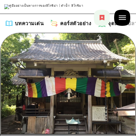
บทความเด่น
คอร์สตัวอย่าง
จุดหมายปล
บทความเด่น
รายการ
คอร์สตัวอย่าง
คำแนะนำ
รายการ
จุดหมายปลายทาง
ศิลปะ
คู่มือ Dive! Hiroshima
รายการ
งานอีเว้นท์ / เทศกาล
อีเว้นท์
ฮิโรชิม่า โมชิ โมชิ ทราเวล
บริเวณรอบเมืองฮิโรชิม่า
อาหารรสเลิศ / สุรา