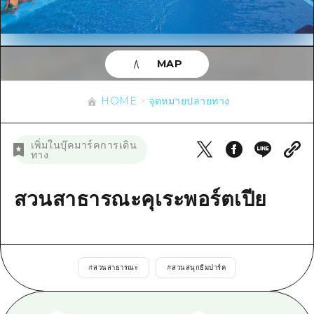
ข้อมูลตามฤดูกาล
บริเวณรอบเมืองฮิโรชิม่า
อากิ
การปั่นจักรยาน
อากิ
บิงโก
ข้อมูลที่เป็นประโยชน์
ช้อปปิ้ง
บิงโก
MAP
บิโฮคุ
กีฬา
รายการ
HOME
บิโฮค
เกโฮคุ
HOME
จุดหมายปลายทาง
สถานบันเทิงยามค่ำคืน
เข้าถึงเข้าถึง
เกโฮค
บริเวณรอบๆ มิยาจิมะ
มรดกโลก
สรุปการจราจรรอง
ข่าว
เพิ่มในบุ๊คมาร์คการเดิน
บริเวณรอบๆ มิยาจิมะ
ทาง
ยามากุจิตะวันออก
ประสบการณ์ / ในการเรียนรู้
ความแออัดของสิ่งอำนวยความสะดวก
ยามากุจิตะวันออก
อีเว้นท์
จังหวัดเอฮิเมะ
มาตรฐาน
สวนสาธารณะคุเระพอร์ตเปีย
ตั๋วเที่ยวคุ้มค่าตั๋วเที่ยวคุ้มค่า
ชิมาเนะ
ประวัติศาสตร์ / วัฒนธรรม
บริการรับฝากและจัดส่งสัมภาระ
การรักษา
ฮิโรชิมะโอโมะเตะนะชิ
#
สวนสาธารณะ
#
สวนสนุกธีมปาร์ค
ธรรมชาติ
ฮิโรชิม่า ฟรี Wi-Fi
TRAVELPAL International