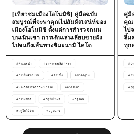
[เที่ยวชมเมืองโอโนมิชิ] คู่มือฉบับ
คู่
สมบูรณ์ที่จะพาคุณไปสัมผัสเสน่ห์ของ
คุณ
เมืองโอโนมิชิ ตั้งแต่การสำรวจถนน
ไปจ
บนเนินเขา การเดินเล่นเลียบชายฝั่ง
ลิ้
ไปจนถึงเส้นทางชิมะนามิ ไคโด
ทุก
#
คำแนะนำ
#
อาหารรสเลิศ * สุรา
#
ปร
#
การปั่นจักรยาน
#
ช้อปปิ้ง
#
มาตรฐาน
#
ธร
#
ประวัติศาสตร์ * วัฒนธรรม
#
การรักษา
#
ฤด
#
ธรรมชาติ
#
ฤดูใบไม้ผลิ
#
ฤดูร้อน
#
ฤดูใบไม้ร่วง
#
ฤดูหนาว