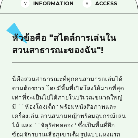
INFORMATION
ACCESS
ไกด์อาสาสมัครไ
วิดีโอฮิโรชิม่า
คำถามที่พบบ่อย
หัวข้อคือ "สไตล์การเล่นใน
ดาวน์โหลดรูปภาพ
สวนสาธารณะของฉัน"!
ข้อมูลการขนส่งระหว่างเกิดภัยพิบัติ
นี่คือสวนสาธารณะที่ทุกคนสามารถเล่นได้
ตามต้องการ โดยมีพื้นที่เปิดโล่งให้มากที่สุด
เท่าที่จะเป็นไปได้ภายในบริเวณขนาดใหญ่
มี ``ห้องโถงเด็ก'' พร้อมหนังสือภาพและ
เครื่องเล่น ลานสนามหญ้าพร้อมอุปกรณ์เล่น
ไม้ และ ``จัตุรัสทดลอง'' ซึ่งเป็นพื้นที่ฝึก
ซ้อมจักรยานเสือภูเขาเต็มรูปแบบแห่งแรก