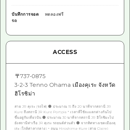
บันทึกการจอด
ทดลองฟรี
รถ
ACCESS
〒
737-0875
3-2-3 Tenno Ohama เมืองคุเระ จังหวัด
ฮิโรชิม่า
สาย JR คุเระ (รถไฟ) ● ประมาณ 15 ถึง 20 นาทีจากสถานี JR
Kure ถึงสถานี JR Kure Portpia * เวลาที่ใช้จะแตกต่างกันไป
ขึ้นอยู่กับเที่ยวบิน ● ประมาณ 30 นาทีจากสถานี JR ฮิโรชิมะไป
ยังสถานีท่าเรือ JR คุเระ รถยนต์ส่วนตัว ● จากทิศทางเขตเมืองคุ
เระ (ใกล้ศาลากลาง) ・ ถนน Hiroshima-Kure (สาย Claire)