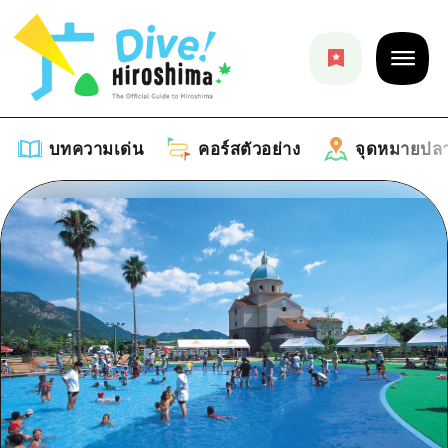
บทความเด่น
คอร์สตัวอย่าง
จุดหมายปล
บทความเด่น
รายการ
คอร์สตัวอย่าง
คำแนะนำ
รายการ
จุดหมายปลายทาง
ศิลปะ
คู่มือ Dive! Hiroshima
รายการ
งานอีเว้นท์ / เทศกาล
อีเว้นท์
ฮิโรชิม่า โมชิ โมชิ ทราเวล
บริเวณรอบเมืองฮิโรชิม่า
อาหารรสเลิศ / สุรา