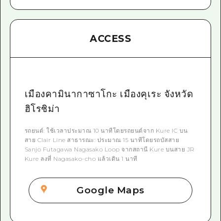
ACCESS
เมืองคามินากาซาโกะ เมืองคุเระ จังหวัด
ฮิโรชิม่า
รถยนต์: ใช้เวลาประมาณ 10 นาทีโดยรถยนต์จาก Kure IC บน
สาย Clair Line สาธารณะ: ประมาณ 15 นาทีโดยรถบัสสาย
Sanjo Futagawa Nagasako Loop จากสถานี Kure บนสาย JR
Kure ลงที่ Nagasako-cho แล้วเดิน 1 นาที
Google Maps