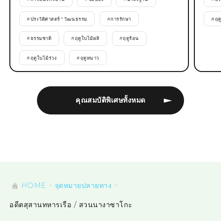
#
ประวัติศาสตร์ * วัฒนธรรม
#
การรักษา
#
ฤด
#
ธรรมชาติ
#
ฤดูใบไม้ผลิ
#
ฤดูร้อน
#
ฤดูใบไม้ร่วง
#
ฤดูหนาว
คุณสมบัติพิเศษทั้งหมด
HOME
จุดหมายปลายทาง
อดีตสุสานทหารเรือ / สวนนางาซาโกะ