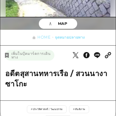
ข้อมูลตามฤดูกาล
บริเวณรอบเมืองฮิโรชิม่า
อากิ
การปั่นจักรยาน
อากิ
บิงโก
ข้อมูลที่เป็นประโยชน์
ช้อปปิ้ง
บิงโก
MAP
บิโฮคุ
กีฬา
รายการ
HOME
บิโฮค
เกโฮคุ
HOME
จุดหมายปลายทาง
สถานบันเทิงยามค่ำคืน
เข้าถึงเข้าถึง
เกโฮค
บริเวณรอบๆ มิยาจิมะ
มรดกโลก
สรุปการจราจรรอง
ข่าว
เพิ่มในบุ๊คมาร์คการเดิน
บริเวณรอบๆ มิยาจิมะ
ทาง
ยามากุจิตะวันออก
ประสบการณ์ / ในการเรียนรู้
ความแออัดของสิ่งอำนวยความสะดวก
ยามากุจิตะวันออก
อีเว้นท์
จังหวัดเอฮิเมะ
มาตรฐาน
อดีตสุสานทหารเรือ / สวนนางา
ตั๋วเที่ยวคุ้มค่าตั๋วเที่ยวคุ้มค่า
ชิมาเนะ
ประวัติศาสตร์ / วัฒนธรรม
ซาโกะ
บริการรับฝากและจัดส่งสัมภาระ
การรักษา
ฮิโรชิมะโอโมะเตะนะชิ
ธรรมชาติ
ฮิโรชิม่า ฟรี Wi-Fi
#
ประวัติศาสตร์ / วัฒนธรรม
#
สันติภาพ
TRAVELPAL International