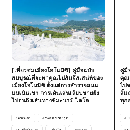
[เที่ยวชมเมืองโอโนมิชิ] คู่มือฉบับ
คู่
สมบูรณ์ที่จะพาคุณไปสัมผัสเสน่ห์ของ
คุณ
เมืองโอโนมิชิ ตั้งแต่การสำรวจถนน
ไปจ
บนเนินเขา การเดินเล่นเลียบชายฝั่ง
ลิ้
ไปจนถึงเส้นทางชิมะนามิ ไคโด
ทุก
#
คำแนะนำ
#
อาหารรสเลิศ * สุรา
#
ปร
#
การปั่นจักรยาน
#
ช้อปปิ้ง
#
มาตรฐาน
#
ธร