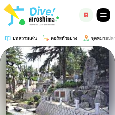
บทความเด่น
คอร์สตัวอย่าง
จุดหมายปล
บทความเด่น
รายการ
คอร์สตัวอย่าง
คำแนะนำ
รายการ
จุดหมายปลายทาง
ศิลปะ
คู่มือ Dive! Hiroshima
รายการ
งานอีเว้นท์ / เทศกาล
อีเว้นท์
ฮิโรชิม่า โมชิ โมชิ ทราเวล
บริเวณรอบเมืองฮิโรชิม่า
อาหารรสเลิศ / สุรา