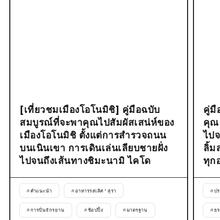
[เที่ยวชมเมืองโอโนมิชิ] คู่มือฉบับ
คู่
สมบูรณ์ที่จะพาคุณไปสัมผัสเสน่ห์ของ
คุณ
เมืองโอโนมิชิ ตั้งแต่การสำรวจถนน
ไปจ
บนเนินเขา การเดินเล่นเลียบชายฝั่ง
ลิ้
ไปจนถึงเส้นทางชิมะนามิ ไคโด
ทุก
#
คำแนะนำ
#
อาหารรสเลิศ * สุรา
#
ปร
#
การปั่นจักรยาน
#
ช้อปปิ้ง
#
มาตรฐาน
#
ธร