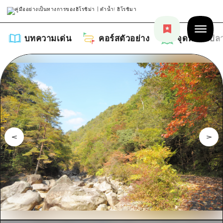
บทความเด่น
คอร์สตัวอย่าง
จุดหมายปล
บทความเด่น
รายการ
คอร์สตัวอย่าง
คำแนะนำ
รายการ
จุดหมายปลายทาง
ศิลปะ
คู่มือ Dive! Hiroshima
รายการ
งานอีเว้นท์ / เทศกาล
อีเว้นท์
ฮิโรชิม่า โมชิ โมชิ ทราเวล
บริเวณรอบเมืองฮิโรชิม่า
อาหารรสเลิศ / สุรา