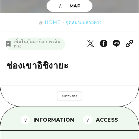
ข้อมูลตามฤดูกาล
บริเวณรอบเมืองฮิโรชิม่า
MAP
อากิ
การปั่นจักรยาน
อากิ
บิงโก
ข้อมูลที่เป็นประโยชน์
ช้อปปิ้ง
HOME
จุดหมายปลายทาง
บิงโก
บิโฮคุ
กีฬา
รายการ
HOME
บิโฮค
เพิ่มในบุ๊คมาร์คการเดิน
เกโฮคุ
ทาง
สถานบันเทิงยามค่ำคืน
เข้าถึงเข้าถึง
เกโฮค
บริเวณรอบๆ มิยาจิมะ
มรดกโลก
สรุปการจราจรรอง
ช่องเขาอิชิงายะ
ข่าว
บริเวณรอบๆ มิยาจิมะ
ยามากุจิตะวันออก
ประสบการณ์ / ในการเรียนรู้
ความแออัดของสิ่งอำนวยความสะดวก
ยามากุจิตะวันออก
อีเว้นท์
จังหวัดเอฮิเมะ
มาตรฐาน
ตั๋วเที่ยวคุ้มค่าตั๋วเที่ยวคุ้มค่า
ชิมาเนะ
#
ธรรมชาติ
ประวัติศาสตร์ / วัฒนธรรม
บริการรับฝากและจัดส่งสัมภาระ
การรักษา
ฮิโรชิมะโอโมะเตะนะชิ
INFORMATION
ACCESS
ธรรมชาติ
ฮิโรชิม่า ฟรี Wi-Fi
TRAVELPAL International