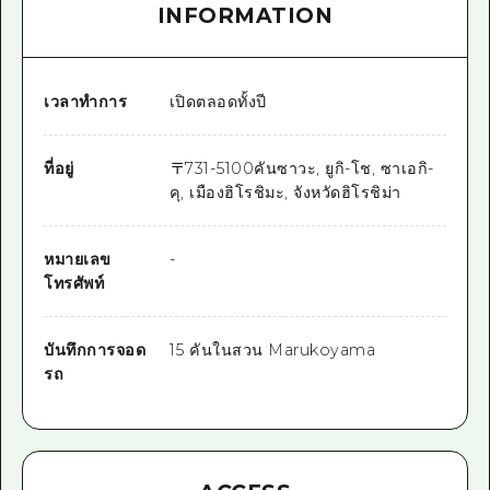
INFORMATION
เวลาทำการ
เปิดตลอดทั้งปี
ที่อยู่
〒
731-5100
คันซาวะ, ยูกิ-โช, ซาเอกิ-
คุ, เมืองฮิโรชิมะ, จังหวัดฮิโรชิม่า
หมายเลข
-
โทรศัพท์
บันทึกการจอด
15 คันในสวน Marukoyama
รถ