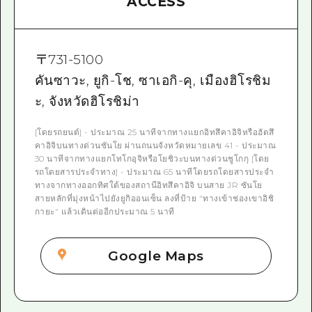
ACCESS
〒
731-5100
คันซาวะ, ยูกิ-โช, ซาเอกิ-คุ, เมืองฮิโรชิม
ะ, จังหวัดฮิโรชิม่า
[โดยรถยนต์] - ประมาณ 25 นาทีจากทางแยกอิทสึคาอิจิหรือฮัตสึ
คาอิจิบนทางด่วนซันโย ผ่านถนนจังหวัดหมายเลข 41 - ประมาณ
30 นาทีจากทางแยกโทโกอุจิหรือโยชิวะบนทางด่วนชูโกกุ [โดย
รถโดยสารประจำทาง] - ประมาณ 65 นาทีโดยรถโดยสารประจำ
ทางจากทางออกทิศใต้ของสถานีอิทสึคาอิจิ บนสาย JR ซันโย
สายหลักที่มุ่งหน้าไปยังยูกิออนเซ็น ลงที่ป้าย "ทางเข้าช่องเขาอิชิ
กายะ" แล้วเดินต่ออีกประมาณ 5 นาที
Google Maps