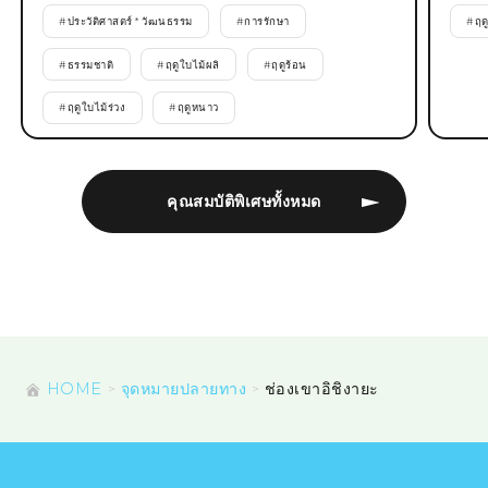
#
ประวัติศาสตร์ * วัฒนธรรม
#
การรักษา
#
ฤด
#
ธรรมชาติ
#
ฤดูใบไม้ผลิ
#
ฤดูร้อน
#
ฤดูใบไม้ร่วง
#
ฤดูหนาว
คุณสมบัติพิเศษทั้งหมด
HOME
จุดหมายปลายทาง
ช่องเขาอิชิงายะ