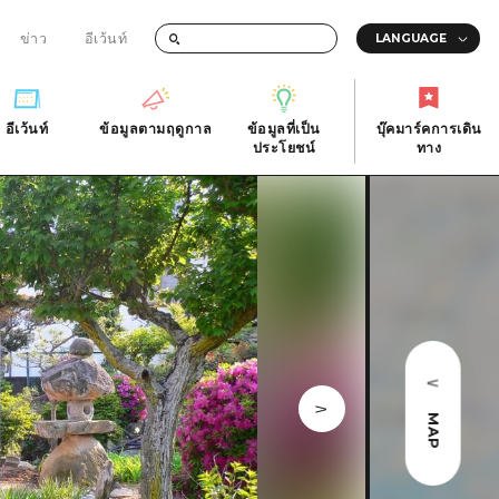
ข่าว
อีเว้นท์
อีเว้นท์
ข้อมูลตามฤดูกาล
ข้อมูลที่เป็น
บุ๊คมาร์คการเดิน
ัติ
อีเว้นท์
ข้อมูลตามฤดูกาล
ประโยชน์
ทาง
ข้อมูลที่เป็น
บุ๊คมาร์คการเดิน
ประโยชน์
ทาง
ิ
คำถามที่พบบ่อย
ดาวน์โหลดรูปภาพ
national
ข้อมูลการขนส่งระหว่างเกิดภัยพิบัติ
MAP