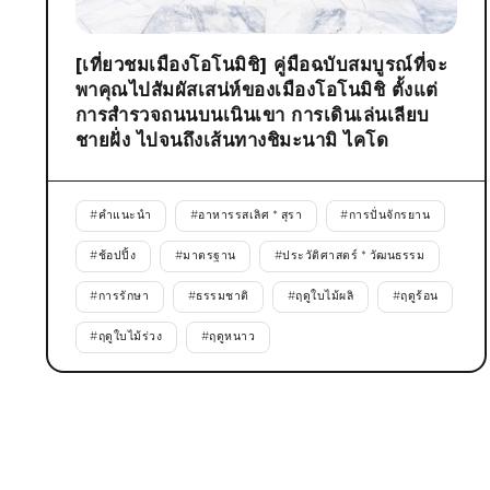
[เที่ยวชมเมืองโอโนมิชิ] คู่มือฉบับสมบูรณ์ที่จะ
พาคุณไปสัมผัสเสน่ห์ของเมืองโอโนมิชิ ตั้งแต่
การสำรวจถนนบนเนินเขา การเดินเล่นเลียบ
ชายฝั่ง ไปจนถึงเส้นทางชิมะนามิ ไคโด
#
คำแนะนำ
#
อาหารรสเลิศ * สุรา
#
การปั่นจักรยาน
#
ช้อปปิ้ง
#
มาตรฐาน
#
ประวัติศาสตร์ * วัฒนธรรม
#
การรักษา
#
ธรรมชาติ
#
ฤดูใบไม้ผลิ
#
ฤดูร้อน
#
ฤดูใบไม้ร่วง
#
ฤดูหนาว