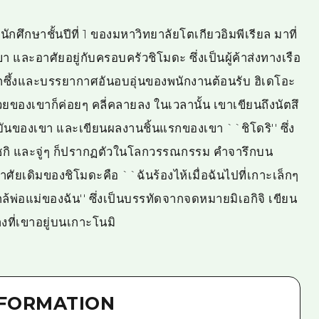
 นักศึกษาชั้นปีที่ 1 ของมหาวิทยาลัยโตเกียวอิมพีเรียล มาที่
 และอาศัยอยู่กับครอบครัวชิโมดะ ซึ่งเป็นผู้ค้าส่งทางเรือ
ี่ลึกซึ้งและบรรยากาศอันอบอุ่นของพนักงานต้อนรับ ฮิเดโอะ
องเขาก็ค่อยๆ คลี่คลายลง ในเวลานั้น เขาเขียนถึงนัตสึ
ันของเขา และเขียนผลงานชิ้นแรกของเขา ``ชิโดริ'' ซึ่ง
ซกิ และจู่ๆ ก็ปรากฏตัวในโลกวรรณกรรม คำจารึกบน
ยู่อาศัยเดิมของชิโมดะคือ ``ฉันร้องไห้เมื่อฉันไปที่เกาะเล็กๆ
กล้พ่อแม่ของฉัน'' ซึ่งเป็นบรรทัดจากจดหมายมิเอกิจิ เขียน
างที่เขาอยู่บนเกาะโนมิ
NFORMATION