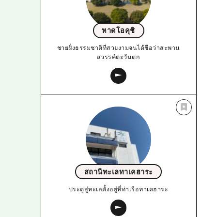
หาดโอคุชิ
ชายฝั่งธรรมชาติที่สวยงามจนได้ชื่อว่าสะพาน
สวรรค์ตะวันตก
สถานีทะเลทาเคฮาระ
ประตูสู่ทะเลตั้งอยู่ที่ท่าเรือทาเคฮาระ