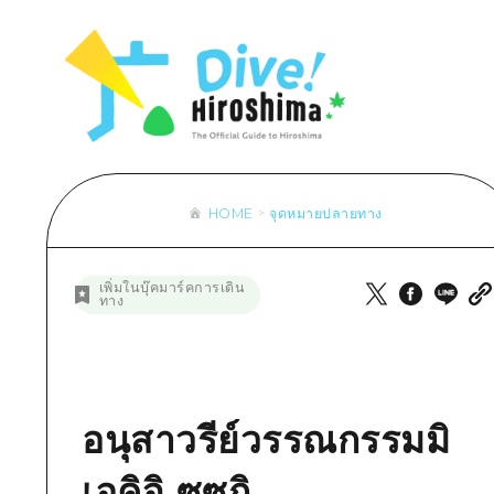
รายการ
การปั่นจักรยาน
รายการ
ประสบ
รายการ
คำแนะนำ
ช้อปปิ้ง
คู่มือ Dive! Hiroshima
มาตร
เข้าถึงเข้าถึง
ศิลปะ
กีฬา
ฮิโรชิม่า โมชิ โมชิ ทราเวล
ประวั
สรุปการจราจรรอง
งานอีเว้นท์ / เทศกาล
สถานบันเทิงยามค่ำคืน
การร
ความแออัดของสิ่งอำนวยความสะดวก
อาหารรสเลิศ / สุรา
มรดกโลก
ธรรม
ตั๋วเที่ยวคุ้มค่าตั๋วเที่ยวคุ้มค่า
HOME
จุดหมายปลายทาง
บริการรับฝากและจัดส่งสัมภาระ
รายการ
คำแนะนำ
เพิ่มในบุ๊คมาร์คการเดิน
ทาง
ศิลปะ
งานอีเว้นท์ / เทศกาล
อาหารรสเลิศ / สุรา
อนุสาวรีย์วรรณกรรมมิ
เอคิจิ ซูซูกิ