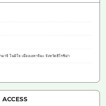
มาจิ โนมิโจ เมืองเอทาจิมะ จังหวัดฮิโรชิม่า
ACCESS