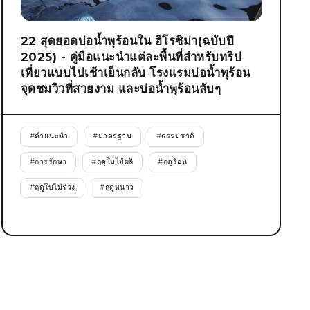
22 สุดยอดบ่อน้ำพุร้อนใน ฮิโรชิม่า(ฉบับปี
2025) - คู่มือแนะนำแต่ละพื้นที่สำหรับทริป
เที่ยวแบบไปเช้าเย็นกลับ โรงแรมบ่อน้ำพุร้อน
จุดชมวิวที่สวยงาม และบ่อน้ำพุร้อนลับๆ
#
คำแนะนำ
#
มาตรฐาน
#
ธรรมชาติ
#
การรักษา
#
ฤดูใบไม้ผลิ
#
ฤดูร้อน
#
ฤดูใบไม้ร่วง
#
ฤดูหนาว