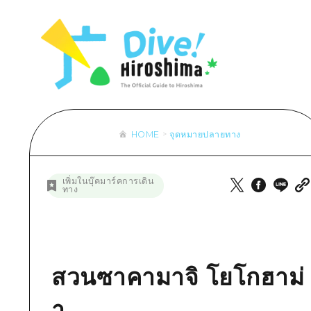
รายการ
การปั่นจักรยาน
รายการ
ประสบ
รายการ
คำแนะนำ
ช้อปปิ้ง
คู่มือ Dive! Hiroshima
มาตร
เข้าถึงเข้าถึง
ศิลปะ
กีฬา
ฮิโรชิม่า โมชิ โมชิ ทราเวล
ประวั
สรุปการจราจรรอง
งานอีเว้นท์ / เทศกาล
สถานบันเทิงยามค่ำคืน
การร
ความแออัดของสิ่งอำนวยความสะดวก
อาหารรสเลิศ / สุรา
มรดกโลก
ธรรม
ตั๋วเที่ยวคุ้มค่าตั๋วเที่ยวคุ้มค่า
HOME
จุดหมายปลายทาง
บริการรับฝากและจัดส่งสัมภาระ
รายการ
คำแนะนำ
เพิ่มในบุ๊คมาร์คการเดิน
ทาง
ศิลปะ
งานอีเว้นท์ / เทศกาล
อาหารรสเลิศ / สุรา
สวนซาคามาจิ โยโกฮาม่
า