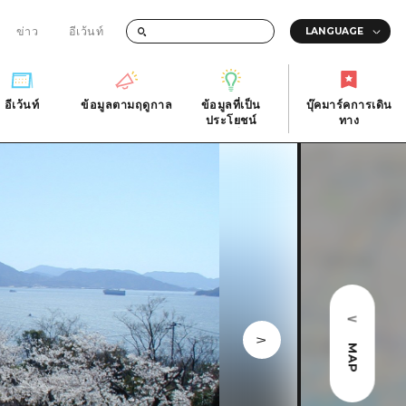
ข่าว
อีเว้นท์
อีเว้นท์
ข้อมูลตามฤดูกาล
ข้อมูลที่เป็น
บุ๊คมาร์คการเดิน
ัติ
อีเว้นท์
ข้อมูลตามฤดูกาล
ประโยชน์
ทาง
ข้อมูลที่เป็น
บุ๊คมาร์คการเดิน
ประโยชน์
ทาง
ิ
คำถามที่พบบ่อย
ดาวน์โหลดรูปภาพ
national
ข้อมูลการขนส่งระหว่างเกิดภัยพิบัติ
MAP