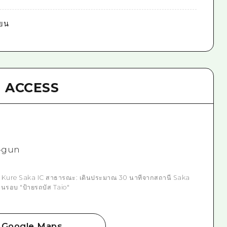
เยน
ACCESS
i-gun
 Kure Saka IC สาธารณะ: เดินประมาณ 30 นาทีจากสถานี Saka
นรอบ "ป้ายรถบัส Taio"
Google Maps