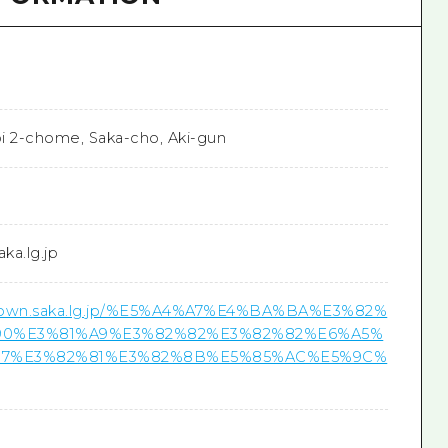
bi 2-chome, Saka-cho, Aki-gun
ka.lg.jp
.town.saka.lg.jp/%E5%A4%A7%E4%BA%BA%E3%82%
90%E3%81%A9%E3%82%82%E3%82%82%E6%A5%
97%E3%82%81%E3%82%8B%E5%85%AC%E5%9C%