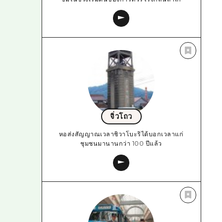
จิ่วโถว
หอส่งสัญญาณเวลาชิวาโบะริได้บอกเวลาแก่
ชุมชนมานานกว่า 100 ปีแล้ว