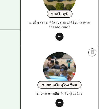
หาดโอคุชิ
ชายฝั่งธรรมชาติที่สวยงามจนได้ชื่อว่าสะพาน
สวรรค์ตะวันตก
ชายหาดโอคุโนะชิมะ
ชายหาดแห่งเดียวในโอคุโนะชิมะ