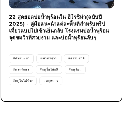
22 สุดยอดบ่อน้ำพุร้อนใน ฮิโรชิม่า(ฉบับปี
2025) - คู่มือแนะนำแต่ละพื้นที่สำหรับทริป
เที่ยวแบบไปเช้าเย็นกลับ โรงแรมบ่อน้ำพุร้อน
จุดชมวิวที่สวยงาม และบ่อน้ำพุร้อนลับๆ
#
คำแนะนำ
#
มาตรฐาน
#
ธรรมชาติ
#
การรักษา
#
ฤดูใบไม้ผลิ
#
ฤดูร้อน
#
ฤดูใบไม้ร่วง
#
ฤดูหนาว