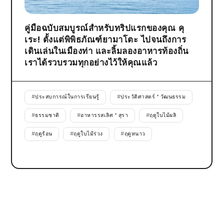
คู่มือฉบับสมบูรณ์สำหรับทริปแรกของคุณ คุ
เระ! ตั้งแต่พิพิธภัณฑ์ยามาโตะ ไปจนถึงการ
เดินเล่นในเมืองท่า และลิ้มลองอาหารท้องถิ่น
เราได้รวบรวมทุกอย่างไว้ให้คุณแล้ว
#
ประสบการณ์ในการเรียนรู้
#
ประวัติศาสตร์ * วัฒนธรรม
#
ธรรมชาติ
#
อาหารรสเลิศ * สุรา
#
ฤดูใบไม้ผลิ
#
ฤดูร้อน
#
ฤดูใบไม้ร่วง
#
ฤดูหนาว