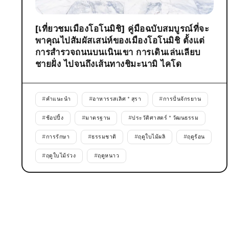
[เที่ยวชมเมืองโอโนมิชิ] คู่มือฉบับสมบูรณ์ที่จะ
พาคุณไปสัมผัสเสน่ห์ของเมืองโอโนมิชิ ตั้งแต่
การสำรวจถนนบนเนินเขา การเดินเล่นเลียบ
ชายฝั่ง ไปจนถึงเส้นทางชิมะนามิ ไคโด
#
คำแนะนำ
#
อาหารรสเลิศ * สุรา
#
การปั่นจักรยาน
#
ช้อปปิ้ง
#
มาตรฐาน
#
ประวัติศาสตร์ * วัฒนธรรม
#
การรักษา
#
ธรรมชาติ
#
ฤดูใบไม้ผลิ
#
ฤดูร้อน
#
ฤดูใบไม้ร่วง
#
ฤดูหนาว