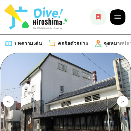
บทความเด่น
คอร์สตัวอย่าง
จุดหมายปล
บทความเด่น
รายการ
คอร์สตัวอย่าง
คำแนะนำ
รายการ
จุดหมายปลายทาง
ศิลปะ
คู่มือ Dive! Hiroshima
รายการ
งานอีเว้นท์ / เทศกาล
อีเว้นท์
ฮิโรชิม่า โมชิ โมชิ ทราเวล
บริเวณรอบเมืองฮิโรชิม่า
อาหารรสเลิศ / สุรา