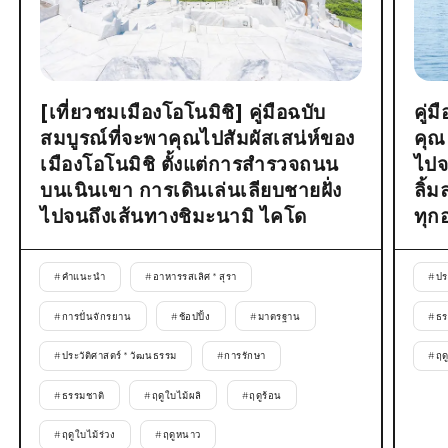
[เที่ยวชมเมืองโอโนมิชิ] คู่มือฉบับ
คู่
สมบูรณ์ที่จะพาคุณไปสัมผัสเสน่ห์ของ
คุณ
เมืองโอโนมิชิ ตั้งแต่การสำรวจถนน
ไปจ
บนเนินเขา การเดินเล่นเลียบชายฝั่ง
ลิ้
ไปจนถึงเส้นทางชิมะนามิ ไคโด
ทุก
#
คำแนะนำ
#
อาหารรสเลิศ * สุรา
#
ปร
#
การปั่นจักรยาน
#
ช้อปปิ้ง
#
มาตรฐาน
#
ธร
#
ประวัติศาสตร์ * วัฒนธรรม
#
การรักษา
#
ฤด
#
ธรรมชาติ
#
ฤดูใบไม้ผลิ
#
ฤดูร้อน
#
ฤดูใบไม้ร่วง
#
ฤดูหนาว