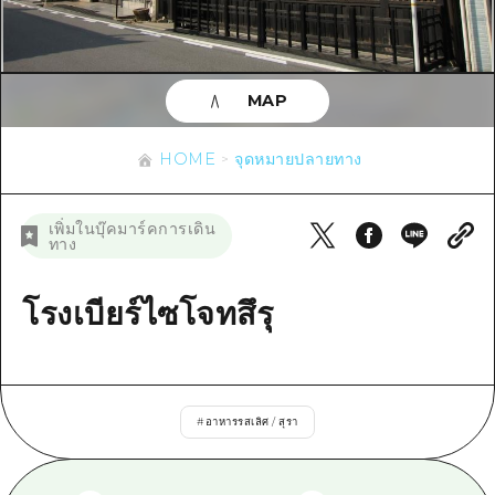
ข้อมูลตามฤดูกาล
บริเวณรอบเมืองฮิโรชิม่า
อากิ
การปั่นจักรยาน
อากิ
บิงโก
ข้อมูลที่เป็นประโยชน์
ช้อปปิ้ง
บิงโก
MAP
บิโฮคุ
กีฬา
รายการ
HOME
บิโฮค
เกโฮคุ
HOME
จุดหมายปลายทาง
สถานบันเทิงยามค่ำคืน
เข้าถึงเข้าถึง
เกโฮค
บริเวณรอบๆ มิยาจิมะ
มรดกโลก
สรุปการจราจรรอง
ข่าว
เพิ่มในบุ๊คมาร์คการเดิน
บริเวณรอบๆ มิยาจิมะ
ทาง
ยามากุจิตะวันออก
ประสบการณ์ / ในการเรียนรู้
ความแออัดของสิ่งอำนวยความสะดวก
ยามากุจิตะวันออก
อีเว้นท์
จังหวัดเอฮิเมะ
มาตรฐาน
โรงเบียร์ไซโจทสึรุ
ตั๋วเที่ยวคุ้มค่าตั๋วเที่ยวคุ้มค่า
ชิมาเนะ
ประวัติศาสตร์ / วัฒนธรรม
บริการรับฝากและจัดส่งสัมภาระ
การรักษา
ฮิโรชิมะโอโมะเตะนะชิ
#
อาหารรสเลิศ / สุรา
ธรรมชาติ
ฮิโรชิม่า ฟรี Wi-Fi
TRAVELPAL International