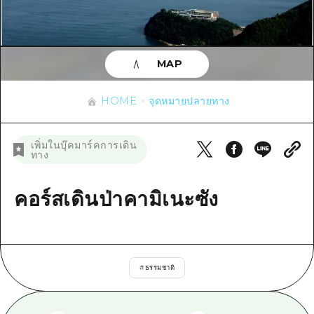
ข้อมูลตามฤดูกาล
บริเวณรอบเมืองฮิโรชิม่า
อากิ
การปั่นจักรยาน
อากิ
บิงโก
ข้อมูลที่เป็นประโยชน์
ช้อปปิ้ง
บิงโก
MAP
บิโฮคุ
กีฬา
รายการ
HOME
บิโฮค
เกโฮคุ
HOME
จุดหมายปลายทาง
สถานบันเทิงยามค่ำคืน
เข้าถึงเข้าถึง
เกโฮค
บริเวณรอบๆ มิยาจิมะ
มรดกโลก
สรุปการจราจรรอง
ข่าว
เพิ่มในบุ๊คมาร์คการเดิน
บริเวณรอบๆ มิยาจิมะ
ทาง
ยามากุจิตะวันออก
ประสบการณ์ / ในการเรียนรู้
ความแออัดของสิ่งอำนวยความสะดวก
ยามากุจิตะวันออก
อีเว้นท์
จังหวัดเอฮิเมะ
มาตรฐาน
คอร์สเดินป่าคามิเนะซัง
ตั๋วเที่ยวคุ้มค่าตั๋วเที่ยวคุ้มค่า
ชิมาเนะ
ประวัติศาสตร์ / วัฒนธรรม
บริการรับฝากและจัดส่งสัมภาระ
การรักษา
ฮิโรชิมะโอโมะเตะนะชิ
#
ธรรมชาติ
ธรรมชาติ
ฮิโรชิม่า ฟรี Wi-Fi
TRAVELPAL International