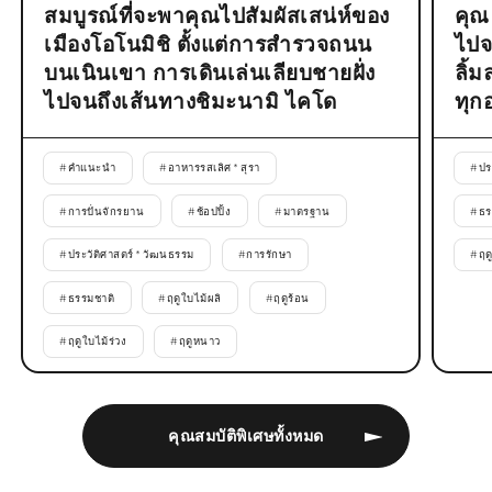
สมบูรณ์ที่จะพาคุณไปสัมผัสเสน่ห์ของ
คุณ
เมืองโอโนมิชิ ตั้งแต่การสำรวจถนน
ไปจ
บนเนินเขา การเดินเล่นเลียบชายฝั่ง
ลิ้
ไปจนถึงเส้นทางชิมะนามิ ไคโด
ทุก
#
คำแนะนำ
#
อาหารรสเลิศ * สุรา
#
ปร
#
การปั่นจักรยาน
#
ช้อปปิ้ง
#
มาตรฐาน
#
ธร
#
ประวัติศาสตร์ * วัฒนธรรม
#
การรักษา
#
ฤด
#
ธรรมชาติ
#
ฤดูใบไม้ผลิ
#
ฤดูร้อน
#
ฤดูใบไม้ร่วง
#
ฤดูหนาว
คุณสมบัติพิเศษทั้งหมด