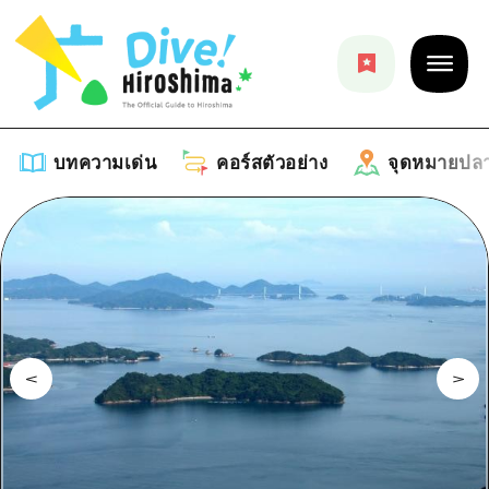
บทความเด่น
คอร์สตัวอย่าง
จุดหมายปล
บทความเด่น
รายการ
คอร์สตัวอย่าง
คำแนะนำ
รายการ
จุดหมายปลายทาง
ศิลปะ
คู่มือ Dive! Hiroshima
รายการ
งานอีเว้นท์ / เทศกาล
อีเว้นท์
ฮิโรชิม่า โมชิ โมชิ ทราเวล
บริเวณรอบเมืองฮิโรชิม่า
อาหารรสเลิศ / สุรา