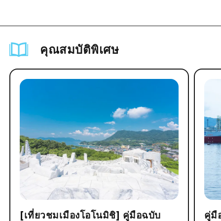
คุณสมบัติพิเศษ
[เที่ยวชมเมืองโอโนมิชิ] คู่มือฉบับ
คู่