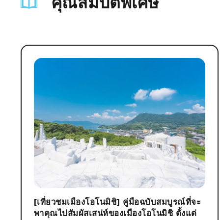
คุณสมบัติพิเศษ
[เที่ยวชมเมืองโอโนมิชิ] คู่มือฉบับสมบูรณ์ที่จะ
พาคุณไปสัมผัสเสน่ห์ของเมืองโอโนมิชิ ตั้งแต่