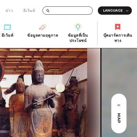
ข่าว
อีเว้นท์
อีเว้นท์
ข้อมูลตามฤดูกาล
ข้อมูลที่เป็น
บุ๊คมาร์คการเดิน
ัติ
อีเว้นท์
ข้อมูลตามฤดูกาล
ประโยชน์
ทาง
ข้อมูลที่เป็น
บุ๊คมาร์คการเดิน
ประโยชน์
ทาง
ิ
คำถามที่พบบ่อย
ดาวน์โหลดรูปภาพ
national
ข้อมูลการขนส่งระหว่างเกิดภัยพิบัติ
MAP