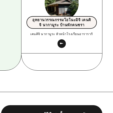
อุทยานวรรณกรรมโอโนะมิจิ เคนคิ
จิ นากามูระ บ้านพักคนชรา
เคนคิจิ นากามูระ หัวหน้าโรงเรียนอารารากิ