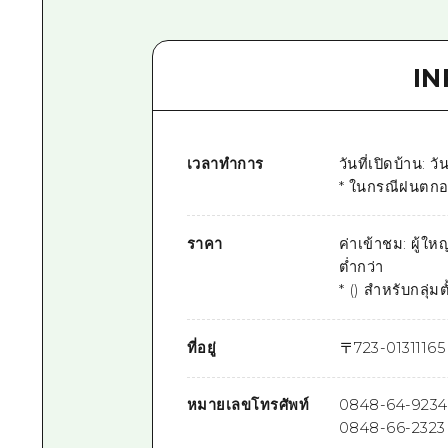
I
เวลาทำการ
วันที่เปิดบ้าน: 
* ในกรณีฝนตกอ
ราคา
ค่าเข้าชม: ผู้ใ
ต่ำกว่า
* () สำหรับกลุ่มต
ที่อยู่
〒
723-0131
1165
หมายเลขโทรศัพท์
0848-64-9234
0848-66-2323