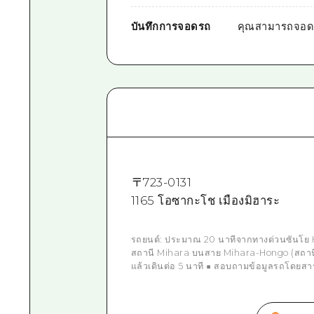
บันทึกการจอดรถ
คุณสามารถจอดร
〒
723-0131
1165 โอซากะโช เมืองมิฮาระ
รถยนต์: ประมาณ 20 นาทีจากทางด่วนซันโย 
สถานี Mihara บนสาย Mihara-Hongo (สถานี
แล้วเดินต่อ 5 นาที ■ สอบถามข้อมูลรถโดยส