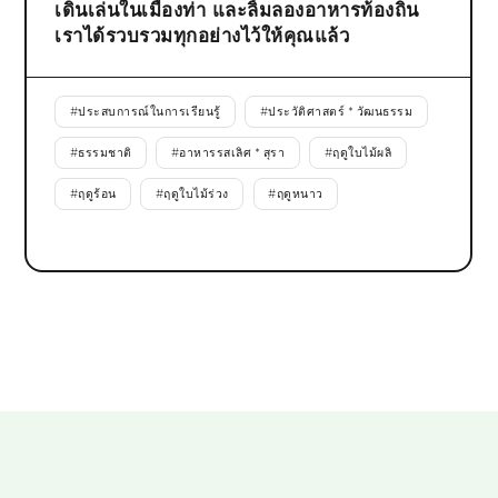
เดินเล่นในเมืองท่า และลิ้มลองอาหารท้องถิ่น
เราได้รวบรวมทุกอย่างไว้ให้คุณแล้ว
#
ประสบการณ์ในการเรียนรู้
#
ประวัติศาสตร์ * วัฒนธรรม
#
ธรรมชาติ
#
อาหารรสเลิศ * สุรา
#
ฤดูใบไม้ผลิ
#
ฤดูร้อน
#
ฤดูใบไม้ร่วง
#
ฤดูหนาว