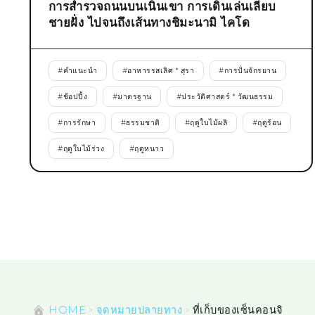
การสำรวจถนนบนเนินเขา การเดินเล่นเลียบ
ชายฝั่ง ไปจนถึงเส้นทางชิมะนามิ ไคโด
#
คำแนะนำ
#
อาหารรสเลิศ * สุรา
#
การปั่นจักรยาน
#
ช้อปปิ้ง
#
มาตรฐาน
#
ประวัติศาสตร์ * วัฒนธรรม
#
การรักษา
#
ธรรมชาติ
#
ฤดูใบไม้ผลิ
#
ฤดูร้อน
#
ฤดูใบไม้ร่วง
#
ฤดูหนาว
HOME
จุดหมายปลายทาง
ที่เก็บของเซ็นคอนจิ