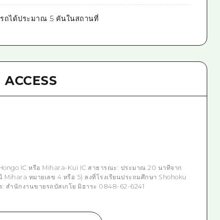
ถได้ประมาณ 5 คันในสถานที่
ACCESS
Hongo IC หรือ Mihara-Kui IC สาธารณะ: ประมาณ 20 นาทีจาก
 Mihara หมายเลข 4 หรือ 5) ลงที่โรงเรียนประถมศึกษา Shohoku
าร: สำนักงานขายรถบัสเกโย มิฮาระ 0848-62-6241