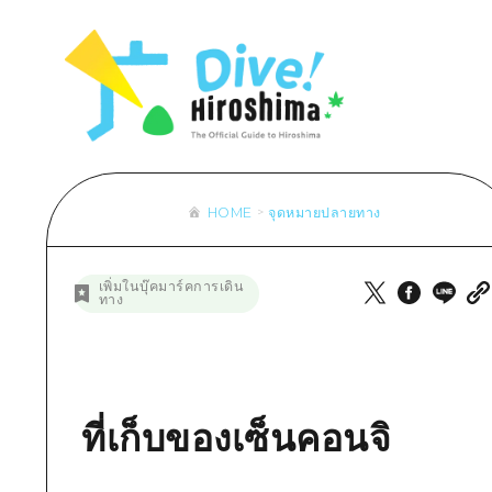
รายการ
การปั่นจักรยาน
รายการ
ประสบ
รายการ
คำแนะนำ
ช้อปปิ้ง
คู่มือ Dive! Hiroshima
มาตร
เข้าถึงเข้าถึง
ศิลปะ
กีฬา
ฮิโรชิม่า โมชิ โมชิ ทราเวล
ประวั
สรุปการจราจรรอง
งานอีเว้นท์ / เทศกาล
สถานบันเทิงยามค่ำคืน
การร
ความแออัดของสิ่งอำนวยความสะดวก
อาหารรสเลิศ / สุรา
มรดกโลก
ธรรม
ตั๋วเที่ยวคุ้มค่าตั๋วเที่ยวคุ้มค่า
HOME
จุดหมายปลายทาง
บริการรับฝากและจัดส่งสัมภาระ
รายการ
คำแนะนำ
เพิ่มในบุ๊คมาร์คการเดิน
ทาง
ศิลปะ
งานอีเว้นท์ / เทศกาล
อาหารรสเลิศ / สุรา
ที่เก็บของเซ็นคอนจิ