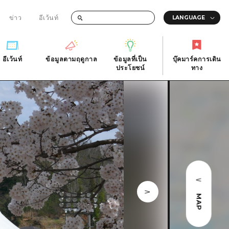
ข่าว
อีเว้นท์
อีเว้นท์
ข้อมูลตามฤดูกาล
ข้อมูลที่เป็น
บุ๊คมาร์คการเดิน
ัติ
อีเว้นท์
ข้อมูลตามฤดูกาล
ประโยชน์
ทาง
ข้อมูลที่เป็น
บุ๊คมาร์คการเดิน
ประโยชน์
ทาง
ิ
คำถามที่พบบ่อย
ดาวน์โหลดรูปภาพ
national
ข้อมูลการขนส่งระหว่างเกิดภัยพิบัติ
MAP