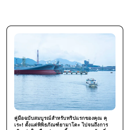
คู่มือฉบับสมบูรณ์สำหรับทริปแรกของคุณ คุ
เระ! ตั้งแต่พิพิธภัณฑ์ยามาโตะ ไปจนถึงการ