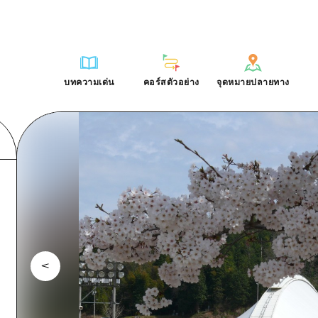
การณ์ / ในการเรียนรู้
บริเวณรอบเมืองฮิโรชิม่า
รายการ
ฮิโรชิมะโอโมะเตะนะชิ
คำถามที่พบบ่อย
ฐาน
อากิ
บริเวณรอบเมืองฮิโรชิม่า
ฮิโรชิม่า ฟรี Wi-Fi
ดาวน์โหลดรูปภาพ
บทความเด่น
คอร์สตัวอย่าง
จุดหมายปลายทาง
ติศาสตร์ / วัฒนธรรม
บิงโก
อากิ
TRAVELPAL International
ข้อมูลการขนส่งระหว่างเกิดภัยพิบ
บทความเด่น
คอร์สตัวอย่าง
จุดหมายปลายทาง
ักษา
บิโฮค
บิงโก
ไกด์อาสาสมัครไ
ชาติ
เกโฮค
บิโฮคุ
วิดีโอฮิโรชิม่า
บริเวณรอบๆ มิยาจิมะ
เกโฮคุ
รายการ
การปั่นจักรยาน
รายการ
ประสบการณ์ / ในการเรียนรู้
บริเวณรอบเมืองฮิโรชิม่า
รายการ
ฮิโรชิมะโอโมะเตะนะช
ยามากุจิตะวันออก
บริเวณรอบๆ มิยาจิมะ
เข้าถึงเข้าถึง
ช้อปปิ้ง
คู่มือ Dive! Hiroshima
มาตรฐาน
อากิ
บริเวณรอบเมืองฮิโรชิม่า
ฮิโรชิม่า ฟรี Wi-Fi
ยามากุจิตะวันออก
สรุปการจราจรรอง
กีฬา
ฮิโรชิม่า โมชิ โมชิ ทราเวล
ประวัติศาสตร์ / วัฒนธรรม
บิงโก
อากิ
TRAVELPAL Inter
จังหวัดเอฮิเมะ
ความแออัดของสิ่งอำนวยความสะดวก
สถานบันเทิงยามค่ำคืน
การรักษา
บิโฮค
บิงโก
ไกด์อาสาสมัครไ
ชิมาเนะ
ตั๋วเที่ยวคุ้มค่าตั๋วเที่ยวคุ้มค่า
มรดกโลก
ธรรมชาติ
เกโฮค
บิโฮคุ
วิดีโอฮิโรชิม่า
บริการรับฝากและจัดส่งสัมภาระ
บริเวณรอบๆ มิยาจิมะ
เกโฮคุ
ยามากุจิตะวันออก
บริเวณรอบๆ มิยาจิมะ