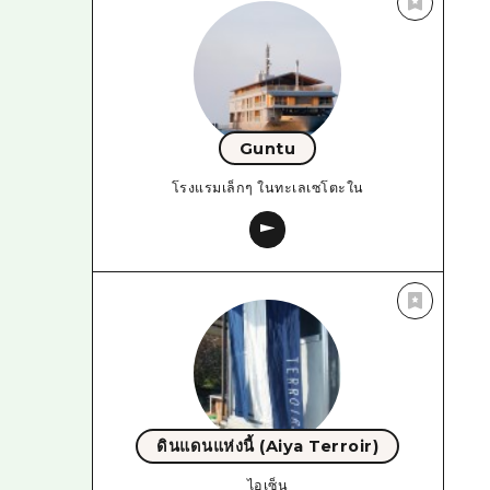
Guntu
โรงแรมเล็กๆ ในทะเลเซโตะใน
ดินแดนแห่งนี้ (Aiya Terroir)
ไอเซ็น