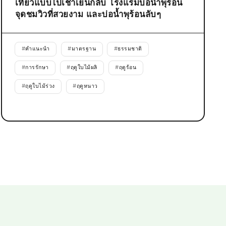
เที่ยวแบบไปเช้าเย็นกลับ โรงแรมบ่อน้ำพุร้อน
จุดชมวิวที่สวยงาม และบ่อน้ำพุร้อนลับๆ
#
คำแนะนำ
#
มาตรฐาน
#
ธรรมชาติ
#
การรักษา
#
ฤดูใบไม้ผลิ
#
ฤดูร้อน
#
ฤดูใบไม้ร่วง
#
ฤดูหนาว