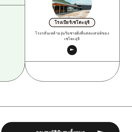
โรงเบียร์เซโตะอุจิ
โรงกลั่นเหล้าองุ่นริมชายฝั่งที่แสดงเสน่ห์ของ
เซโตะอุจิ