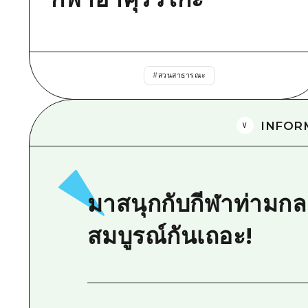
#
สวนสาธารณะ
INFOR
มาสนุกกับกีฬาท่ามก
สมบูรณ์กันเถอะ!