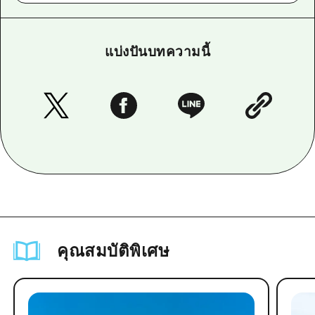
แบ่งปันบทความนี้
คุณสมบัติพิเศษ