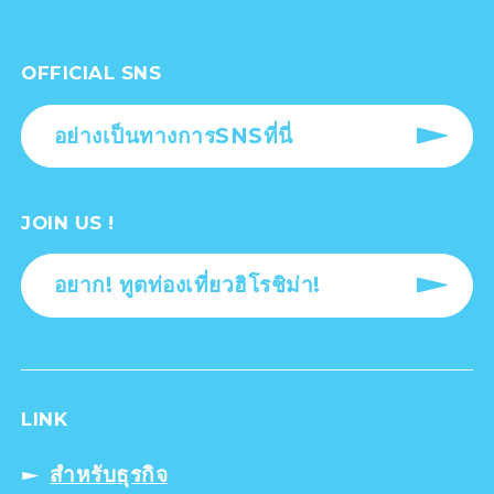
OFFICIAL SNS
อย่างเป็นทางการSNSที่นี่
JOIN US !
อยาก! ทูตท่องเที่ยวฮิโรชิม่า!
LINK
สำหรับธุรกิจ