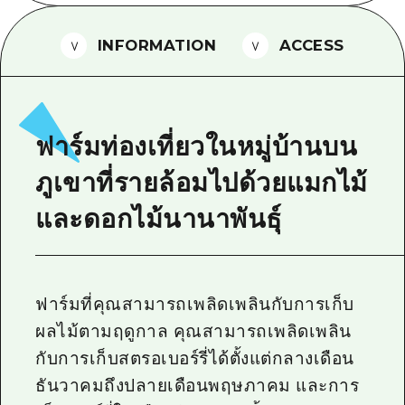
ไกด์อาสาสมัครไ
INFORMATION
ACCESS
วิดีโอฮิโรชิม่า
คำถามที่พบบ่อย
ดาวน์โหลดรูปภาพ
ฟาร์มท่องเที่ยวในหมู่บ้านบน
ข้อมูลการขนส่งระหว่างเกิดภัยพิบัติ
ภูเขาที่รายล้อมไปด้วยแมกไม้
และดอกไม้นานาพันธุ์
ฟาร์มที่คุณสามารถเพลิดเพลินกับการเก็บ
ผลไม้ตามฤดูกาล คุณสามารถเพลิดเพลิน
กับการเก็บสตรอเบอร์รี่ได้ตั้งแต่กลางเดือน
ธันวาคมถึงปลายเดือนพฤษภาคม และการ