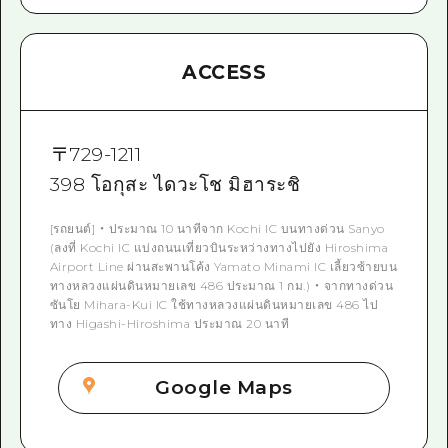
ACCESS
〒
729-1211
398 โอกุสะ ไดวะโช มิฮาระชิ
[รถยนต์] ・ ประมาณ 10 นาทีจาก Kochi IC บนทางด่วน Sanyo
(ลงที่ Kochi IC แบ่งถนนเที่ยวบินระหว่างทางไปยัง Hiroshima
Airport Line ผ่านสะพานโค้ง Yamato Minami IC เลี้ยวซ้ายบน
ทางหลวงแผ่นดินหมายเลข 486 ประมาณ 1 กม.) ・ จากทางด่วน
ซันโย Mihara-Kui IC ใช้ทางหลวงแผ่นดินหมายเลข 486 ไป
ทาง Higashi-Hiroshima ประมาณ 20 นาที
Google Maps