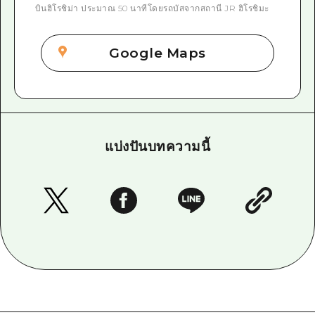
บินฮิโรชิม่า ประมาณ 50 นาทีโดยรถบัสจากสถานี JR ฮิโรชิมะ
Google Maps
แบ่งปันบทความนี้