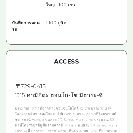
ใหญ่ 1,100 เยน
บันทึกการจอด
1,100 ยูนิต
รถ
ACCESS
〒
729-0415
1315 คามิกิตะ ฮอนโก-โช มิฮาระ-ชิ
ประมาณ 10 นาทีจากทางด่วนซันโยโคจิ IC ประมาณ 10 นาที
โดยรถยนต์จากฮองโกะ IC ใช้เวลาประมาณ 20 นาทีโดยรถยนต์
จากสถานี Hongo บนสาย JR Sanyo Main Line ประมาณ 30
นาทีโดยรถบัสลีมูซีนจากสถานี Mihara บนสาย JR Sanyo Main
Line ลงที่ Central Forest Park เดินประมาณ 10 นาทีจากสนาม