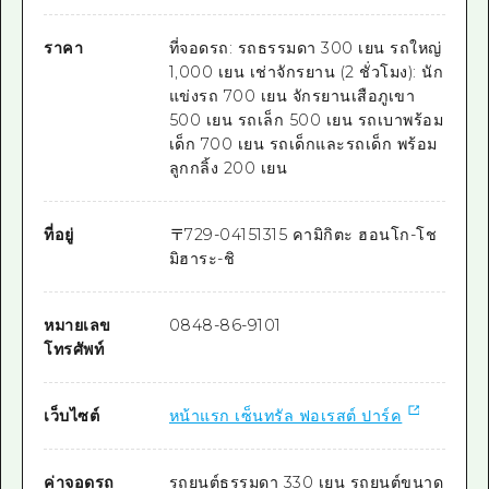
ราคา
ที่จอดรถ: รถธรรมดา 300 เยน รถใหญ่
1,000 เยน เช่าจักรยาน (2 ชั่วโมง): นัก
แข่งรถ 700 เยน จักรยานเสือภูเขา
500 เยน รถเล็ก 500 เยน รถเบาพร้อม
เด็ก 700 เยน รถเด็กและรถเด็ก พร้อม
ลูกกลิ้ง 200 เยน
ที่อยู่
〒
729-0415
1315 คามิกิตะ ฮอนโก-โช
มิฮาระ-ชิ
หมายเลข
0848-86-9101
โทรศัพท์
เว็บไซต์
หน้าแรก เซ็นทรัล ฟอเรสต์ ปาร์ค
ค่าจอดรถ
รถยนต์ธรรมดา 330 เยน รถยนต์ขนาด