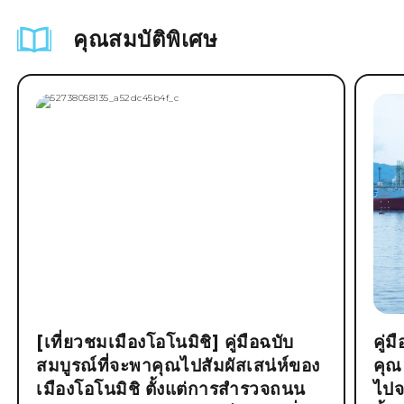
คุณสมบัติพิเศษ
[เที่ยวชมเมืองโอโนมิชิ] คู่มือฉบับ
คู่
สมบูรณ์ที่จะพาคุณไปสัมผัสเสน่ห์ของ
คุณ
เมืองโอโนมิชิ ตั้งแต่การสำรวจถนน
ไปจ