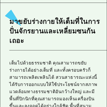
ไกด์อาสาสมัครไ
วิดีโอฮิโรชิม่า
มาขยับร่างกายให้เต็มที่ในการ
คำถามที่พบบ่อย
ปั่นจักรยานและเหลี่ยมซนกัน
ดาวน์โหลดรูปภาพ
เถอะ
ข้อมูลการขนส่งระหว่างเกิดภัยพิบัติ
เต็มไปด้วยธรรมชาติ คุณสามารถขยับ
ร่างกายได้อย่างเต็มที่ และทั้งครอบครัวก็
สามารถเพลิดเพลินได้ สวนสาธารณะแห่งนี้
ได้รับการออกแบบให้ใช้ประโยชน์จากสภาพ
แวดล้อมทางธรรมชาติอันกว้างใหญ่ และมี
พื้นที่ปิกนิกที่คุณสามารถมองเห็นเครื่องบิน
ขึ้นและลงจอดได้อย่างใกล้ชิด พื้นที่สนาม