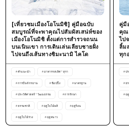
[เที่ยวชมเมืองโอโนมิชิ] คู่มือฉบับ
คู่
สมบูรณ์ที่จะพาคุณไปสัมผัสเสน่ห์ของ
คุณ
เมืองโอโนมิชิ ตั้งแต่การสำรวจถนน
ไปจ
บนเนินเขา การเดินเล่นเลียบชายฝั่ง
ลิ้
ไปจนถึงเส้นทางชิมะนามิ ไคโด
ทุก
#
คำแนะนำ
#
อาหารรสเลิศ * สุรา
#
ปร
#
การปั่นจักรยาน
#
ช้อปปิ้ง
#
มาตรฐาน
#
ธร
#
ประวัติศาสตร์ * วัฒนธรรม
#
การรักษา
#
ฤด
#
ธรรมชาติ
#
ฤดูใบไม้ผลิ
#
ฤดูร้อน
#
ฤดูใบไม้ร่วง
#
ฤดูหนาว