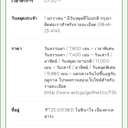
เวลาทำการ
07:00 ~
วันหยุดประจำ
1 มกราคม * มีวันหยุดที่ไม่ปกติ กรุณา
ติดต่อเราสำหรับรายละเอียด (0846-
23-4141)
ราคา
วันธรรมดา / 7,800 เยน ~ เวลาพิเศษ
วันธรรมดา / 7,400 เยน ~ วันเสาร์ /
อาทิตย์ / วันหยุดเวลาปกติ / 11,000
เยน ~ วันเสาร์ / อาทิตย์ / วันหยุดพิเศษ
/ 9,980 เยน ~ แตกต่างกันไปขึ้นอยู่กับ
ฤดูกาล โปรดตรวจสอบเว็บไซต์สำหรับ
รายละเอียด
(http://www.asts.jp/golfnet/cc/7556CC/p
ที่อยู่
〒
725-0013
831 โยชินาโจ เมืองทาเค
ฮาระ