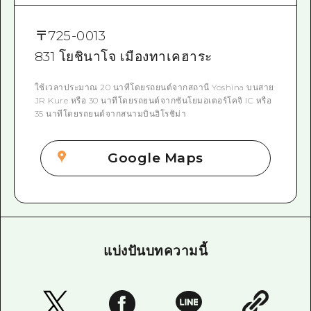
〒
725-0013
831 โยชินาโจ เมืองทาเคฮาระ
ใช้เวลาประมาณ 20 นาทีโดยรถยนต์จากสถานี Yoshina บนสาย
JR Kure หรือ 30 นาทีโดยรถยนต์จากซันโยมอเตอร์โคจิ IC หรือ
35 นาทีโดยรถยนต์จากสนามบินฮิโรชิม่า
Google Maps
แบ่งปันบทความนี้