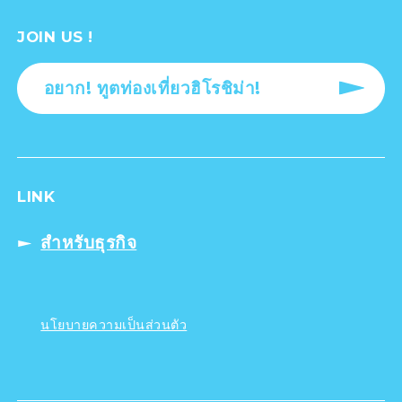
JOIN US !
อยาก! ทูตท่องเที่ยวฮิโรชิม่า!
LINK
สำหรับธุรกิจ
นโยบายความเป็นส่วนตัว