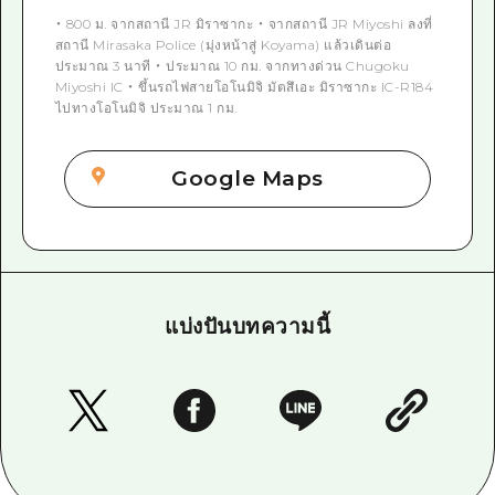
・ 800 ม. จากสถานี JR มิราซากะ ・ จากสถานี JR Miyoshi ลงที่
สถานี Mirasaka Police (มุ่งหน้าสู่ Koyama) แล้วเดินต่อ
ประมาณ 3 นาที ・ ประมาณ 10 กม. จากทางด่วน Chugoku
Miyoshi IC ・ ขึ้นรถไฟสายโอโนมิจิ มัตสึเอะ มิราซากะ IC-R184
ไปทางโอโนมิจิ ประมาณ 1 กม.
Google Maps
แบ่งปันบทความนี้