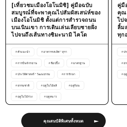
[เที่ยวชมเมืองโอโนมิชิ] คู่มือฉบับ
คู่
สมบูรณ์ที่จะพาคุณไปสัมผัสเสน่ห์ของ
คุณ
เมืองโอโนมิชิ ตั้งแต่การสำรวจถนน
ไปจ
บนเนินเขา การเดินเล่นเลียบชายฝั่ง
ลิ้
ไปจนถึงเส้นทางชิมะนามิ ไคโด
ทุก
#
คำแนะนำ
#
อาหารรสเลิศ * สุรา
#
ปร
#
การปั่นจักรยาน
#
ช้อปปิ้ง
#
มาตรฐาน
#
ธร
#
ประวัติศาสตร์ * วัฒนธรรม
#
การรักษา
#
ฤด
#
ธรรมชาติ
#
ฤดูใบไม้ผลิ
#
ฤดูร้อน
#
ฤดูใบไม้ร่วง
#
ฤดูหนาว
คุณสมบัติพิเศษทั้งหมด