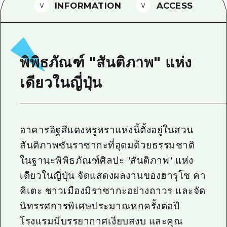
INFORMATION
ACCESS
ไกด์อาสาสมัครไ
วิดีโอฮิโรชิม่า
คำถามที่พบบ่อย
พิพิธภัณฑ์ "สันติภาพ" แห่ง
ดาวน์โหลดรูปภาพ
เดียวในญี่ปุ่น
ข้อมูลการขนส่งระหว่างเกิดภัยพิบัติ
อาคารอิฐสีแดงหรูหราแห่งนี้ตั้งอยู่ในสวน
สันติภาพซันราซากะที่อุดมด้วยธรรมชาติ
ในฐานะพิพิธภัณฑ์ศิลปะ "สันติภาพ" แห่ง
เดียวในญี่ปุ่น จัดแสดงผลงานของฮารุโซ คา
คิเตะ ชาวเมืองมิราซากะอย่างถาวร และจัด
นิทรรศการพิเศษประมาณหกครั้งต่อปี
โรงแรมมีบรรยากาศเงียบสงบ และคุณ