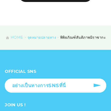
HOME
จุดหมายปลายทาง
พิพิธภัณฑ์สันติภาพมิราซากะ
OFFICIAL SNS
อย่างเป็นทางการSNSที่นี่
JOIN US !