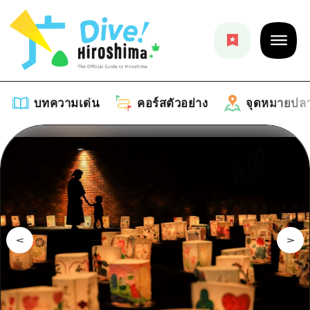
บทความเด่น
คอร์สตัวอย่าง
จุดหมายปล
บทความเด่น
รายการ
คอร์สตัวอย่าง
คำแนะนำ
รายการ
จุดหมายปลายทาง
ศิลปะ
คู่มือ Dive! Hiroshima
รายการ
งานอีเว้นท์ / เทศกาล
อีเว้นท์
ฮิโรชิม่า โมชิ โมชิ ทราเวล
บริเวณรอบเมืองฮิโรชิม่า
อาหารรสเลิศ / สุรา