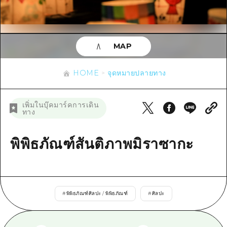
ข้อมูลตามฤดูกาล
บริเวณรอบเมืองฮิโรชิม่า
อากิ
การปั่นจักรยาน
อากิ
บิงโก
ข้อมูลที่เป็นประโยชน์
ช้อปปิ้ง
บิงโก
MAP
บิโฮคุ
กีฬา
รายการ
HOME
บิโฮค
เกโฮคุ
HOME
จุดหมายปลายทาง
สถานบันเทิงยามค่ำคืน
เข้าถึงเข้าถึง
เกโฮค
บริเวณรอบๆ มิยาจิมะ
มรดกโลก
สรุปการจราจรรอง
ข่าว
เพิ่มในบุ๊คมาร์คการเดิน
บริเวณรอบๆ มิยาจิมะ
ทาง
ยามากุจิตะวันออก
ประสบการณ์ / ในการเรียนรู้
ความแออัดของสิ่งอำนวยความสะดวก
ยามากุจิตะวันออก
อีเว้นท์
จังหวัดเอฮิเมะ
มาตรฐาน
พิพิธภัณฑ์สันติภาพมิราซากะ
ตั๋วเที่ยวคุ้มค่าตั๋วเที่ยวคุ้มค่า
ชิมาเนะ
ประวัติศาสตร์ / วัฒนธรรม
บริการรับฝากและจัดส่งสัมภาระ
การรักษา
ฮิโรชิมะโอโมะเตะนะชิ
#
พิพิธภัณฑ์ศิลปะ / พิพิธภัณฑ์
#
ศิลปะ
ธรรมชาติ
ฮิโรชิม่า ฟรี Wi-Fi
TRAVELPAL International