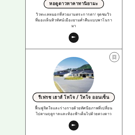
หอดูดาวทาคาทานิยามะ
วิวทะเลหมอกที่สวยงามตระการตา! จุดชมวิว
ที่มองเห็นทิวทัศน์เมืองยามค่ำคืนแบบพาโนรา
มา
รีเฟรช เฮาส์ โทโจ / โทโจ ออนเซ็น
ฟื้นฟูจิตใจและร่างกายด้วยทัศนียภาพที่เปลี่ยน
ไปตามฤดูกาลและท้องฟ้าเต็มไปด้วยดวงดาว