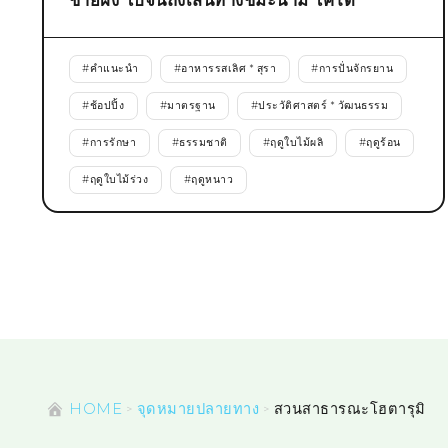
ชายฝั่ง ไปจนถึงเส้นทางชิมะนามิ ไคโด
#
คำแนะนำ
#
อาหารรสเลิศ * สุรา
#
การปั่นจักรยาน
#
ช้อปปิ้ง
#
มาตรฐาน
#
ประวัติศาสตร์ * วัฒนธรรม
#
การรักษา
#
ธรรมชาติ
#
ฤดูใบไม้ผลิ
#
ฤดูร้อน
#
ฤดูใบไม้ร่วง
#
ฤดูหนาว
HOME
จุดหมายปลายทาง
สวนสาธารณะโฮตารุมิ