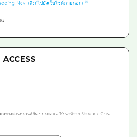
eeing Navi (ลิงก์ไปยังเว็บไซต์ภายนอก)
ัน
ACCESS
 บนทางด่วนทรานส์จีน ・ ประมาณ 30 นาทีจาก Shobara IC บน