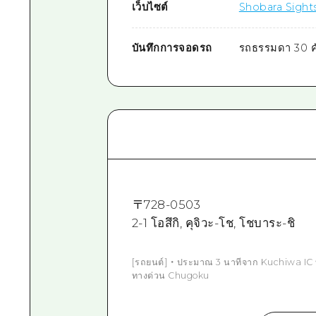
เว็บไซต์
Shobara Sights
บันทึกการจอดรถ
รถธรรมดา 30 ค
〒
728-0503
2-1 โอสึกิ, คุจิวะ-โช, โชบาระ-ชิ
[รถยนต์] ・ ประมาณ 3 นาทีจาก Kuchiwa IC
ทางด่วน Chugoku