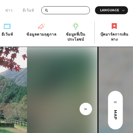
ข่าว
อีเว้นท์
อีเว้นท์
ข้อมูลตามฤดูกาล
ข้อมูลที่เป็น
บุ๊คมาร์คการเดิน
ัติ
อีเว้นท์
ข้อมูลตามฤดูกาล
ประโยชน์
ทาง
ข้อมูลที่เป็น
บุ๊คมาร์คการเดิน
ประโยชน์
ทาง
ิ
คำถามที่พบบ่อย
ดาวน์โหลดรูปภาพ
national
ข้อมูลการขนส่งระหว่างเกิดภัยพิบัติ
MAP