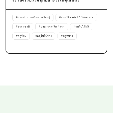
เราได้รวบรวมทุกอย่างไว้ให้คุณแล้ว
#
ประสบการณ์ในการเรียนรู้
#
ประวัติศาสตร์ * วัฒนธรรม
#
ธรรมชาติ
#
อาหารรสเลิศ * สุรา
#
ฤดูใบไม้ผลิ
#
ฤดูร้อน
#
ฤดูใบไม้ร่วง
#
ฤดูหนาว