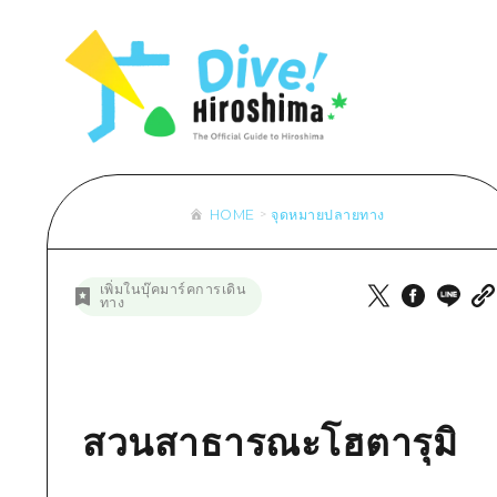
รายการ
การปั่นจักรยาน
รายการ
ประสบ
รายการ
คำแนะนำ
ช้อปปิ้ง
คู่มือ Dive! Hiroshima
มาตร
เข้าถึงเข้าถึง
ศิลปะ
กีฬา
ฮิโรชิม่า โมชิ โมชิ ทราเวล
ประวั
สรุปการจราจรรอง
งานอีเว้นท์ / เทศกาล
สถานบันเทิงยามค่ำคืน
การร
ความแออัดของสิ่งอำนวยความสะดวก
อาหารรสเลิศ / สุรา
มรดกโลก
ธรรม
ตั๋วเที่ยวคุ้มค่าตั๋วเที่ยวคุ้มค่า
HOME
จุดหมายปลายทาง
บริการรับฝากและจัดส่งสัมภาระ
รายการ
คำแนะนำ
เพิ่มในบุ๊คมาร์คการเดิน
ทาง
ศิลปะ
งานอีเว้นท์ / เทศกาล
อาหารรสเลิศ / สุรา
สวนสาธารณะโฮตารุมิ