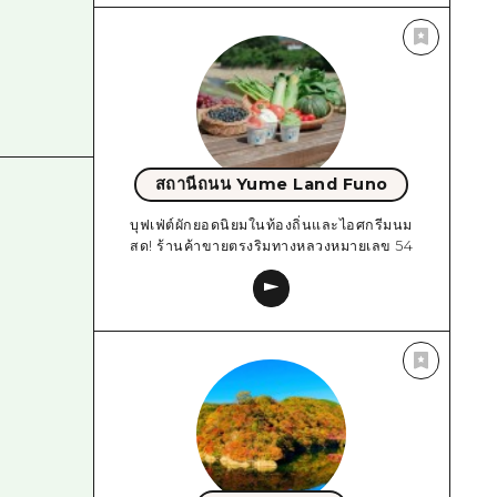
สถานีถนน Yume Land Funo
บุฟเฟ่ต์ผักยอดนิยมในท้องถิ่นและไอศกรีมนม
สด! ร้านค้าขายตรงริมทางหลวงหมายเลข 54