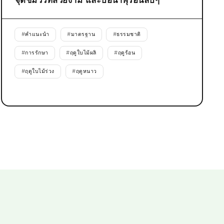
จุดชมวิวที่สวยงาม และบ่อน้ำพุร้อนลับๆ
#
คำแนะนำ
#
มาตรฐาน
#
ธรรมชาติ
#
การรักษา
#
ฤดูใบไม้ผลิ
#
ฤดูร้อน
#
ฤดูใบไม้ร่วง
#
ฤดูหนาว