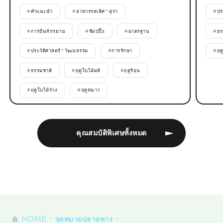
#
คำแนะนำ
#
อาหารรสเลิศ * สุรา
#
ปร
#
การปั่นจักรยาน
#
ช้อปปิ้ง
#
มาตรฐาน
#
ธร
#
ประวัติศาสตร์ * วัฒนธรรม
#
การรักษา
#
ฤด
#
ธรรมชาติ
#
ฤดูใบไม้ผลิ
#
ฤดูร้อน
#
ฤดูใบไม้ร่วง
#
ฤดูหนาว
คุณสมบัติพิเศษทั้งหมด
HOME
จุดหมายปลายทาง