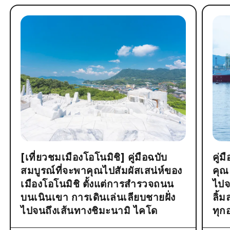
[เที่ยวชมเมืองโอโนมิชิ] คู่มือฉบับ
คู่
สมบูรณ์ที่จะพาคุณไปสัมผัสเสน่ห์ของ
คุณ
เมืองโอโนมิชิ ตั้งแต่การสำรวจถนน
ไปจ
บนเนินเขา การเดินเล่นเลียบชายฝั่ง
ลิ้
ไปจนถึงเส้นทางชิมะนามิ ไคโด
ทุก