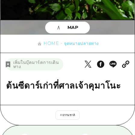
ข้อมูลตามฤดูกาล
บริเวณรอบเมืองฮิโรชิม่า
อากิ
การปั่นจักรยาน
อากิ
บิงโก
ข้อมูลที่เป็นประโยชน์
ช้อปปิ้ง
บิงโก
MAP
บิโฮคุ
กีฬา
รายการ
HOME
บิโฮค
เกโฮคุ
HOME
จุดหมายปลายทาง
สถานบันเทิงยามค่ำคืน
เข้าถึงเข้าถึง
เกโฮค
บริเวณรอบๆ มิยาจิมะ
มรดกโลก
สรุปการจราจรรอง
ข่าว
เพิ่มในบุ๊คมาร์คการเดิน
บริเวณรอบๆ มิยาจิมะ
ทาง
ยามากุจิตะวันออก
ประสบการณ์ / ในการเรียนรู้
ความแออัดของสิ่งอำนวยความสะดวก
ยามากุจิตะวันออก
อีเว้นท์
จังหวัดเอฮิเมะ
มาตรฐาน
ต้นซีดาร์เก่าที่ศาลเจ้าคุมาโนะ
ตั๋วเที่ยวคุ้มค่าตั๋วเที่ยวคุ้มค่า
ชิมาเนะ
ประวัติศาสตร์ / วัฒนธรรม
บริการรับฝากและจัดส่งสัมภาระ
การรักษา
ฮิโรชิมะโอโมะเตะนะชิ
#
ธรรมชาติ
ธรรมชาติ
ฮิโรชิม่า ฟรี Wi-Fi
TRAVELPAL International