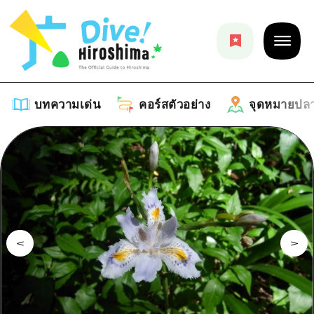
บทความเด่น
คอร์สตัวอย่าง
จุดหมายปล
บทความเด่น
รายการ
คอร์สตัวอย่าง
คำแนะนำ
รายการ
จุดหมายปลายทาง
ศิลปะ
คู่มือ Dive! Hiroshima
รายการ
งานอีเว้นท์ / เทศกาล
อีเว้นท์
ฮิโรชิม่า โมชิ โมชิ ทราเวล
บริเวณรอบเมืองฮิโรชิม่า
อาหารรสเลิศ / สุรา