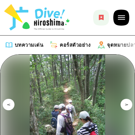
บทความเด่น
คอร์สตัวอย่าง
จุดหมายปล
บทความเด่น
รายการ
คอร์สตัวอย่าง
คำแนะนำ
รายการ
จุดหมายปลายทาง
ศิลปะ
คู่มือ Dive! Hiroshima
รายการ
งานอีเว้นท์ / เทศกาล
อีเว้นท์
ฮิโรชิม่า โมชิ โมชิ ทราเวล
บริเวณรอบเมืองฮิโรชิม่า
อาหารรสเลิศ / สุรา