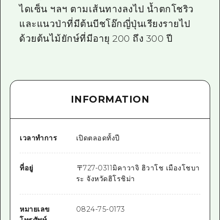
ไดเซ็น ฯลฯ ตามเส้นทางลงไป น้ำตกโชริว
และแนวป่าที่มีต้นบีชโอ๊กญี่ปุ่นเรียงรายไป
ด้วยต้นไม้ยักษ์ที่มีอายุ 200 ถึง 300 ปี
INFORMATION
เวลาทำการ
เปิดตลอดทั้งปี
ที่อยู่
〒
727-0311
มิคาวาจิ ฮิวาโช เมืองโชบา
ระ จังหวัดฮิโรชิม่า
หมายเลข
0824-75-0173
โทรศัพท์