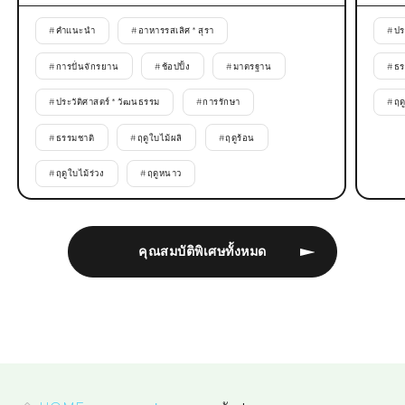
#
คำแนะนำ
#
อาหารรสเลิศ * สุรา
#
ปร
#
การปั่นจักรยาน
#
ช้อปปิ้ง
#
มาตรฐาน
#
ธร
#
ประวัติศาสตร์ * วัฒนธรรม
#
การรักษา
#
ฤด
#
ธรรมชาติ
#
ฤดูใบไม้ผลิ
#
ฤดูร้อน
#
ฤดูใบไม้ร่วง
#
ฤดูหนาว
คุณสมบัติพิเศษทั้งหมด