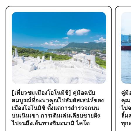
[เที่ยวชมเมืองโอโนมิชิ] คู่มือฉบับ
คู่
สมบูรณ์ที่จะพาคุณไปสัมผัสเสน่ห์ของ
คุณ
เมืองโอโนมิชิ ตั้งแต่การสำรวจถนน
ไปจ
บนเนินเขา การเดินเล่นเลียบชายฝั่ง
ลิ้
ไปจนถึงเส้นทางชิมะนามิ ไคโด
ทุก