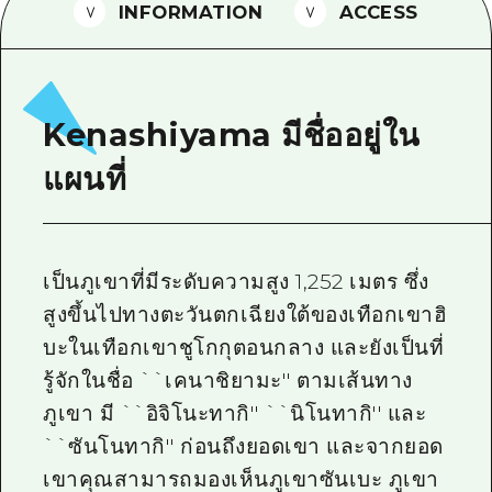
INFORMATION
ACCESS
ไกด์อาสาสมัครไ
วิดีโอฮิโรชิม่า
คำถามที่พบบ่อย
Kenashiyama มีชื่ออยู่ใน
ดาวน์โหลดรูปภาพ
แผนที่
ข้อมูลการขนส่งระหว่างเกิดภัยพิบัติ
เป็นภูเขาที่มีระดับความสูง 1,252 เมตร ซึ่ง
สูงขึ้นไปทางตะวันตกเฉียงใต้ของเทือกเขาฮิ
บะในเทือกเขาชูโกกุตอนกลาง และยังเป็นที่
รู้จักในชื่อ ``เคนาชิยามะ'' ตามเส้นทาง
ภูเขา มี ``อิจิโนะทากิ'' ``นิโนทากิ'' และ
``ซันโนทากิ'' ก่อนถึงยอดเขา และจากยอด
เขาคุณสามารถมองเห็นภูเขาซันเบะ ภูเขา