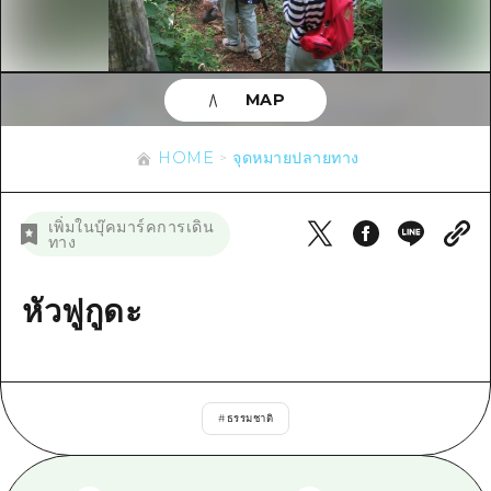
ข้อมูลตามฤดูกาล
บริเวณรอบเมืองฮิโรชิม่า
อากิ
การปั่นจักรยาน
อากิ
บิงโก
ข้อมูลที่เป็นประโยชน์
ช้อปปิ้ง
บิงโก
MAP
บิโฮคุ
กีฬา
รายการ
HOME
บิโฮค
เกโฮคุ
HOME
จุดหมายปลายทาง
สถานบันเทิงยามค่ำคืน
เข้าถึงเข้าถึง
เกโฮค
บริเวณรอบๆ มิยาจิมะ
มรดกโลก
สรุปการจราจรรอง
ข่าว
เพิ่มในบุ๊คมาร์คการเดิน
บริเวณรอบๆ มิยาจิมะ
ทาง
ยามากุจิตะวันออก
ประสบการณ์ / ในการเรียนรู้
ความแออัดของสิ่งอำนวยความสะดวก
ยามากุจิตะวันออก
อีเว้นท์
จังหวัดเอฮิเมะ
มาตรฐาน
หัวฟูกูดะ
ตั๋วเที่ยวคุ้มค่าตั๋วเที่ยวคุ้มค่า
ชิมาเนะ
ประวัติศาสตร์ / วัฒนธรรม
บริการรับฝากและจัดส่งสัมภาระ
การรักษา
ฮิโรชิมะโอโมะเตะนะชิ
#
ธรรมชาติ
ธรรมชาติ
ฮิโรชิม่า ฟรี Wi-Fi
TRAVELPAL International