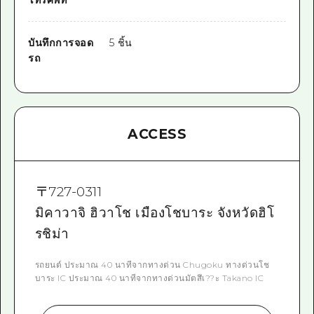
บันทึกการจอด
5 ชิ้น
รถ
ACCESS
〒
727-0311
มิคาวาจิ ฮิวาโช เมืองโชบาระ จังหวัดฮิโ
รชิม่า
รถยนต์ ประมาณ 40 นาทีจากทางด่วน Chugoku ทางด่วนโช
บาระ IC ประมาณ 40 นาทีจากทางด่วนมัตสึเ??ะ Takano IC