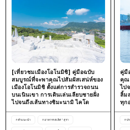
[เที่ยวชมเมืองโอโนมิชิ] คู่มือฉบับ
คู่
สมบูรณ์ที่จะพาคุณไปสัมผัสเสน่ห์ของ
คุณ
เมืองโอโนมิชิ ตั้งแต่การสำรวจถนน
ไปจ
บนเนินเขา การเดินเล่นเลียบชายฝั่ง
ลิ้
ไปจนถึงเส้นทางชิมะนามิ ไคโด
ทุก
#
คำแนะนำ
#
อาหารรสเลิศ * สุรา
#
ปร