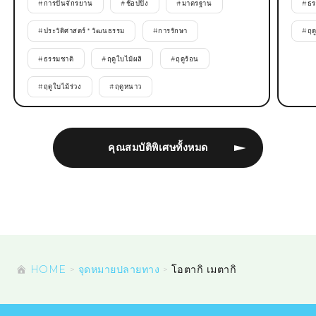
#
การปั่นจักรยาน
#
ช้อปปิ้ง
#
มาตรฐาน
#
ธร
#
ประวัติศาสตร์ * วัฒนธรรม
#
การรักษา
#
ฤด
#
ธรรมชาติ
#
ฤดูใบไม้ผลิ
#
ฤดูร้อน
#
ฤดูใบไม้ร่วง
#
ฤดูหนาว
คุณสมบัติพิเศษทั้งหมด
HOME
จุดหมายปลายทาง
โอตากิ เมตากิ