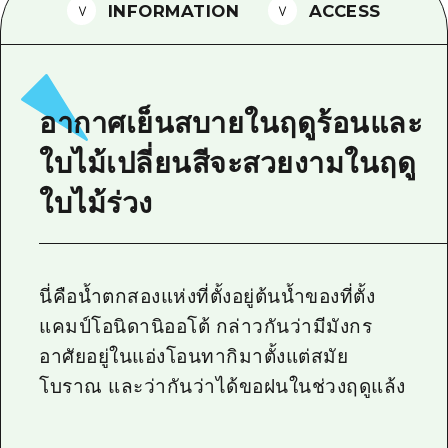
INFORMATION
ACCESS
ไกด์อาสาสมัครไ
วิดีโอฮิโรชิม่า
คำถามที่พบบ่อย
อากาศเย็นสบายในฤดูร้อนและ
ดาวน์โหลดรูปภาพ
ใบไม้เปลี่ยนสีจะสวยงามในฤดู
ข้อมูลการขนส่งระหว่างเกิดภัยพิบัติ
ใบไม้ร่วง
นี่คือน้ำตกสองแห่งที่ตั้งอยู่ต้นน้ำของที่ตั้ง
แคมป์โอนิดานิออโต้ กล่าวกันว่ามีมังกร
อาศัยอยู่ในแอ่งโอนทากิมาตั้งแต่สมัย
โบราณ และว่ากันว่าได้ขอฝนในช่วงฤดูแล้ง