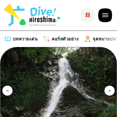
บทความเด่น
คอร์สตัวอย่าง
จุดหมายปล
บทความเด่น
รายการ
คอร์สตัวอย่าง
คำแนะนำ
รายการ
จุดหมายปลายทาง
ศิลปะ
คู่มือ Dive! Hiroshima
รายการ
งานอีเว้นท์ / เทศกาล
อีเว้นท์
ฮิโรชิม่า โมชิ โมชิ ทราเวล
บริเวณรอบเมืองฮิโรชิม่า
อาหารรสเลิศ / สุรา