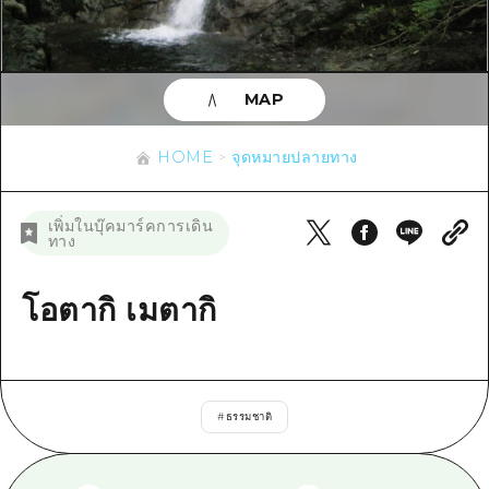
ข้อมูลตามฤดูกาล
บริเวณรอบเมืองฮิโรชิม่า
อากิ
การปั่นจักรยาน
อากิ
บิงโก
ข้อมูลที่เป็นประโยชน์
ช้อปปิ้ง
บิงโก
MAP
บิโฮคุ
กีฬา
รายการ
HOME
บิโฮค
เกโฮคุ
HOME
จุดหมายปลายทาง
สถานบันเทิงยามค่ำคืน
เข้าถึงเข้าถึง
เกโฮค
บริเวณรอบๆ มิยาจิมะ
มรดกโลก
สรุปการจราจรรอง
ข่าว
เพิ่มในบุ๊คมาร์คการเดิน
บริเวณรอบๆ มิยาจิมะ
ทาง
ยามากุจิตะวันออก
ประสบการณ์ / ในการเรียนรู้
ความแออัดของสิ่งอำนวยความสะดวก
ยามากุจิตะวันออก
อีเว้นท์
จังหวัดเอฮิเมะ
มาตรฐาน
โอตากิ เมตากิ
ตั๋วเที่ยวคุ้มค่าตั๋วเที่ยวคุ้มค่า
ชิมาเนะ
ประวัติศาสตร์ / วัฒนธรรม
บริการรับฝากและจัดส่งสัมภาระ
การรักษา
ฮิโรชิมะโอโมะเตะนะชิ
#
ธรรมชาติ
ธรรมชาติ
ฮิโรชิม่า ฟรี Wi-Fi
TRAVELPAL International