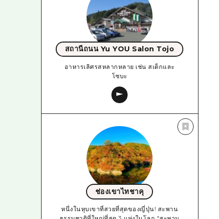
สถานีถนน Yu YOU Salon Tojo
อาหารเลิศรสหลากหลาย เช่น สเต็กและ
โซบะ
ช่องเขาไทชาคุ
หนึ่งในหุบเขาที่สวยที่สุดของญี่ปุ่น! สะพาน
ธรรมชาติที่ใหญ่ที่สุด 3 แห่งในโลก "สะพาน