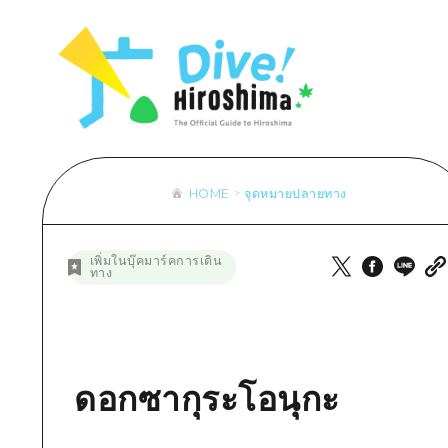
รายการ
การปั่นจักรยาน
รายการ
ประสบ
รายการ
คำแนะนำ
ช้อปปิ้ง
คู่มือ Dive! Hiroshima
มาตร
เข้าถึงเข้าถึง
ศิลปะ
กีฬา
ฮิโรชิม่า โมชิ โมชิ ทราเวล
ประวั
สรุปการจราจรรอง
งานอีเว้นท์ / เทศกาล
สถานบันเทิงยามค่ำคืน
การร
ความแออัดของสิ่งอำนวยความสะดวก
อาหารรสเลิศ / สุรา
มรดกโลก
ธรรม
ตั๋วเที่ยวคุ้มค่าตั๋วเที่ยวคุ้มค่า
HOME
จุดหมายปลายทาง
บริการรับฝากและจัดส่งสัมภาระ
รายการ
คำแนะนำ
เพิ่มในบุ๊คมาร์คการเดิน
ทาง
ศิลปะ
งานอีเว้นท์ / เทศกาล
อาหารรสเลิศ / สุรา
ดอกซากุระโอนุกะ