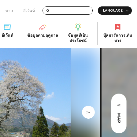
ข่าว
อีเว้นท์
อีเว้นท์
ข้อมูลตามฤดูกาล
ข้อมูลที่เป็น
บุ๊คมาร์คการเดิน
ัติ
อีเว้นท์
ข้อมูลตามฤดูกาล
ประโยชน์
ทาง
ข้อมูลที่เป็น
บุ๊คมาร์คการเดิน
ประโยชน์
ทาง
ิ
คำถามที่พบบ่อย
ดาวน์โหลดรูปภาพ
national
ข้อมูลการขนส่งระหว่างเกิดภัยพิบัติ
MAP