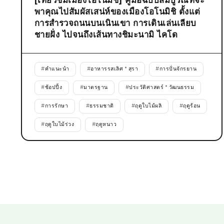
[เที่ยวชมเมืองโอโนมิชิ] คู่มือฉบับสมบูรณ์ที่จะ
พาคุณไปสัมผัสเสน่ห์ของเมืองโอโนมิชิ ตั้งแต่
การสำรวจถนนบนเนินเขา การเดินเล่นเลียบ
ชายฝั่ง ไปจนถึงเส้นทางชิมะนามิ ไคโด
#
คำแนะนำ
#
อาหารรสเลิศ * สุรา
#
การปั่นจักรยาน
#
ช้อปปิ้ง
#
มาตรฐาน
#
ประวัติศาสตร์ * วัฒนธรรม
#
การรักษา
#
ธรรมชาติ
#
ฤดูใบไม้ผลิ
#
ฤดูร้อน
#
ฤดูใบไม้ร่วง
#
ฤดูหนาว