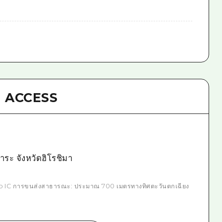
ACCESS
ระ จังหวัดฮิโรชิมา
jo IC การขนส่งสาธารณะ: ประมาณ 700 เมตรทางทิศตะวันตกเฉียง