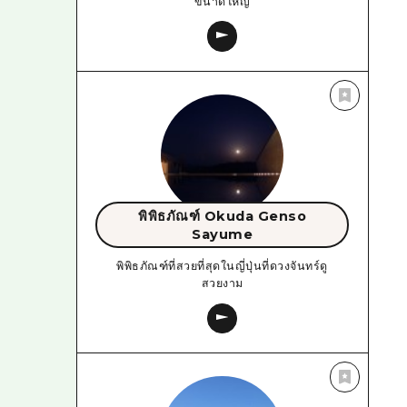
ขนาดใหญ่
พิพิธภัณฑ์ Okuda Genso
Sayume
พิพิธภัณฑ์ที่สวยที่สุดในญี่ปุ่นที่ดวงจันทร์ดู
สวยงาม