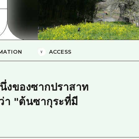
ยามากุจิตะวันออก
จังหวัดเอฮิเมะ
ชิมาเนะ
MATION
ACCESS
ุมหนึ่งของซากปราสาท
่า "ต้นซากุระที่มี