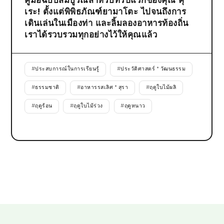
คู่มือฉบับสมบูรณ์สำหรับทริปแรกของคุณ คุ
เระ! ตั้งแต่พิพิธภัณฑ์ยามาโตะ ไปจนถึงการ
เดินเล่นในเมืองท่า และลิ้มลองอาหารท้องถิ่น
เราได้รวบรวมทุกอย่างไว้ให้คุณแล้ว
#
ประสบการณ์ในการเรียนรู้
#
ประวัติศาสตร์ * วัฒนธรรม
#
ธรรมชาติ
#
อาหารรสเลิศ * สุรา
#
ฤดูใบไม้ผลิ
#
ฤดูร้อน
#
ฤดูใบไม้ร่วง
#
ฤดูหนาว