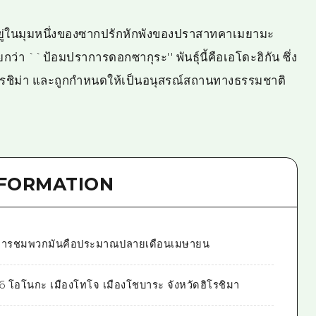
ยู่ในมุมหนึ่งของซากปรักหักพังของปราสาทคาเมยามะ
ยกว่า ``ป้อมปราการดอกซากุระ'' พันธุ์นี้คือเอโดะฮิกัน ซึ่ง
ัดฮิโรชิม่า และถูกกำหนดให้เป็นอนุสรณ์สถานทางธรรมชาติ
NFORMATION
ุดในการชมพวกมันคือประมาณปลายเดือนเมษายน
6 โอโนกะ เมืองโทโจ เมืองโชบาระ จังหวัดฮิโรชิมา