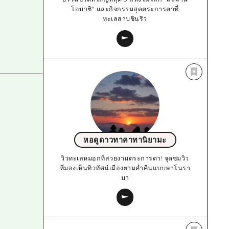
โอบาชิ" และกิจกรรมสุดตระการตาที่
ทะเลสาบชินริว
หอดูดาวทาคาทานิยามะ
วิวทะเลหมอกที่สวยงามตระการตา! จุดชมวิว
ที่มองเห็นทิวทัศน์เมืองยามค่ำคืนแบบพาโนรา
มา