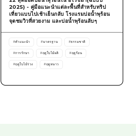
22 สุดยอดบ่อน้ำพุร้อนใน ฮิโรชิม่า(ฉบับปี
2025) - คู่มือแนะนำแต่ละพื้นที่สำหรับทริป
เที่ยวแบบไปเช้าเย็นกลับ โรงแรมบ่อน้ำพุร้อน
จุดชมวิวที่สวยงาม และบ่อน้ำพุร้อนลับๆ
#
คำแนะนำ
#
มาตรฐาน
#
ธรรมชาติ
#
การรักษา
#
ฤดูใบไม้ผลิ
#
ฤดูร้อน
#
ฤดูใบไม้ร่วง
#
ฤดูหนาว