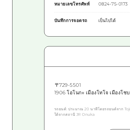
หมายเลขโทรศัพท์
0824-75-0173
บันทึกการจอดรถ
เป็นไปได้
〒
729-5501
1906 โอโนกะ เมืองโทโจ เมืองโชบา
รถยนต์: ประมาณ 20 นาทีโดยรถยนต์จาก To
ใต้จากสถานี JR Onuka