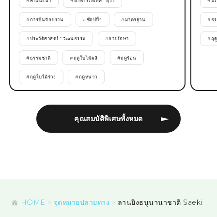
#
คำแนะนำ
#
อาหารรสเลิศ * สุรา
#
ปร
#
การปั่นจักรยาน
#
ช้อปปิ้ง
#
มาตรฐาน
#
ธร
#
ประวัติศาสตร์ * วัฒนธรรม
#
การรักษา
#
ฤด
#
ธรรมชาติ
#
ฤดูใบไม้ผลิ
#
ฤดูร้อน
#
ฤดูใบไม้ร่วง
#
ฤดูหนาว
คุณสมบัติพิเศษทั้งหมด
HOME
จุดหมายปลายทาง
ลานยิงธนูนานาชาติ Saeki