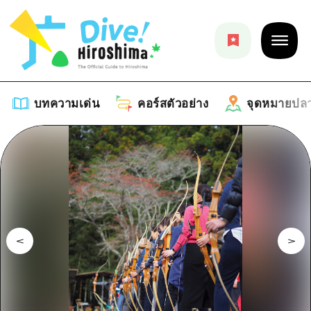
บทความเด่น
คอร์สตัวอย่าง
จุดหมายปล
บทความเด่น
รายการ
คอร์สตัวอย่าง
คำแนะนำ
รายการ
จุดหมายปลายทาง
ศิลปะ
คู่มือ Dive! Hiroshima
รายการ
งานอีเว้นท์ / เทศกาล
อีเว้นท์
ฮิโรชิม่า โมชิ โมชิ ทราเวล
บริเวณรอบเมืองฮิโรชิม่า
อาหารรสเลิศ / สุรา