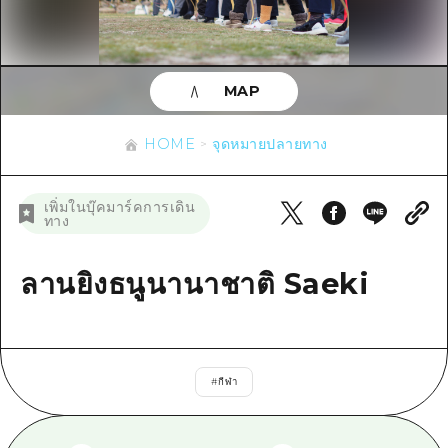
ข้อมูลตามฤดูกาล
บริเวณรอบเมืองฮิโรชิม่า
อากิ
การปั่นจักรยาน
อากิ
บิงโก
ข้อมูลที่เป็นประโยชน์
ช้อปปิ้ง
บิงโก
MAP
บิโฮคุ
กีฬา
รายการ
HOME
บิโฮค
เกโฮคุ
HOME
จุดหมายปลายทาง
สถานบันเทิงยามค่ำคืน
เข้าถึงเข้าถึง
เกโฮค
บริเวณรอบๆ มิยาจิมะ
มรดกโลก
สรุปการจราจรรอง
ข่าว
เพิ่มในบุ๊คมาร์คการเดิน
บริเวณรอบๆ มิยาจิมะ
ทาง
ยามากุจิตะวันออก
ประสบการณ์ / ในการเรียนรู้
ความแออัดของสิ่งอำนวยความสะดวก
ยามากุจิตะวันออก
อีเว้นท์
จังหวัดเอฮิเมะ
มาตรฐาน
ลานยิงธนูนานาชาติ Saeki
ตั๋วเที่ยวคุ้มค่าตั๋วเที่ยวคุ้มค่า
ชิมาเนะ
ประวัติศาสตร์ / วัฒนธรรม
บริการรับฝากและจัดส่งสัมภาระ
การรักษา
ฮิโรชิมะโอโมะเตะนะชิ
#
กีฬา
ธรรมชาติ
ฮิโรชิม่า ฟรี Wi-Fi
TRAVELPAL International