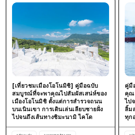
[เที่ยวชมเมืองโอโนมิชิ] คู่มือฉบับ
คู่
สมบูรณ์ที่จะพาคุณไปสัมผัสเสน่ห์ของ
คุณ
เมืองโอโนมิชิ ตั้งแต่การสำรวจถนน
ไปจ
บนเนินเขา การเดินเล่นเลียบชายฝั่ง
ลิ้
ไปจนถึงเส้นทางชิมะนามิ ไคโด
ทุก