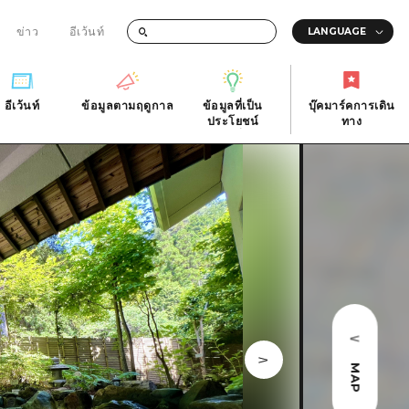
ข่าว
อีเว้นท์
อีเว้นท์
ข้อมูลตามฤดูกาล
ข้อมูลที่เป็น
บุ๊คมาร์คการเดิน
ัติ
อีเว้นท์
ข้อมูลตามฤดูกาล
ประโยชน์
ทาง
ข้อมูลที่เป็น
บุ๊คมาร์คการเดิน
ประโยชน์
ทาง
ิ
คำถามที่พบบ่อย
ดาวน์โหลดรูปภาพ
national
ข้อมูลการขนส่งระหว่างเกิดภัยพิบัติ
MAP