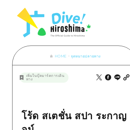
รายการ
การปั่นจักรยาน
รายการ
ประสบ
รายการ
คำแนะนำ
ช้อปปิ้ง
คู่มือ Dive! Hiroshima
มาตร
เข้าถึงเข้าถึง
ศิลปะ
กีฬา
ฮิโรชิม่า โมชิ โมชิ ทราเวล
ประวั
สรุปการจราจรรอง
งานอีเว้นท์ / เทศกาล
สถานบันเทิงยามค่ำคืน
การร
ความแออัดของสิ่งอำนวยความสะดวก
อาหารรสเลิศ / สุรา
มรดกโลก
ธรรม
ตั๋วเที่ยวคุ้มค่าตั๋วเที่ยวคุ้มค่า
HOME
จุดหมายปลายทาง
บริการรับฝากและจัดส่งสัมภาระ
รายการ
คำแนะนำ
เพิ่มในบุ๊คมาร์คการเดิน
ทาง
ศิลปะ
งานอีเว้นท์ / เทศกาล
อาหารรสเลิศ / สุรา
โร้ด สเตชั่น สปา ระกาญ
จน์