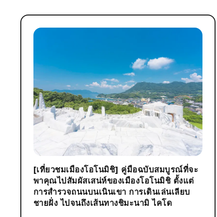
[เที่ยวชมเมืองโอโนมิชิ] คู่มือฉบับสมบูรณ์ที่จะ
พาคุณไปสัมผัสเสน่ห์ของเมืองโอโนมิชิ ตั้งแต่
การสำรวจถนนบนเนินเขา การเดินเล่นเลียบ
ชายฝั่ง ไปจนถึงเส้นทางชิมะนามิ ไคโด