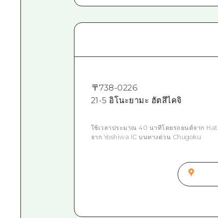
〒
738-0226
21-5 อิโนะยามะ ฮัตสึไคจิ
ใช้เวลาประมาณ 40 นาทีโดยรถยนต์จาก Hat
จาก Yoshiwa IC บนทางด่วน Chugoku