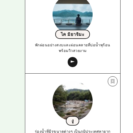
ไค มิยาจิมะ
พักผ่อนอย่างสงบและผ่อนคลายที่บ่อน้ำพุร้อน
พร้อมวิวสวยงาม
งู
ร่องน้ำที่มีรูขนาดต่างๆ เป็นภูมิประเทศหายาก