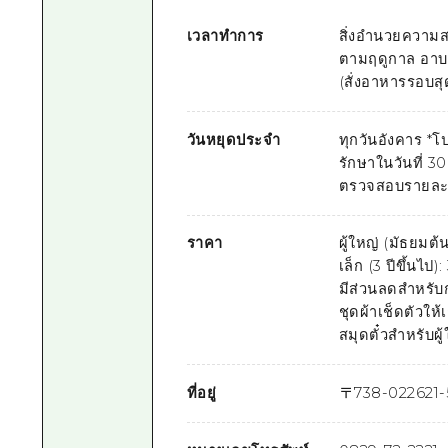
เวลาทำการ
สิ่งอำนวยความส
ตามฤดูกาล อาบน
(สั่งอาหารรอบสุ
วันหยุดประจำ
ทุกวันอังคาร *โ
รักษาในวันที่ 
ตรวจสอบรายละเอี
ราคา
ผู้ใหญ่ (มัธยมต้
เล็ก (3 ปีขึ้นไป
มีส่วนลดสำหรับก
ชุดผ้าเช็ดตัวให้
สมุดตั๋วสำหรับผู
ที่อยู่
〒
738-0226
21-