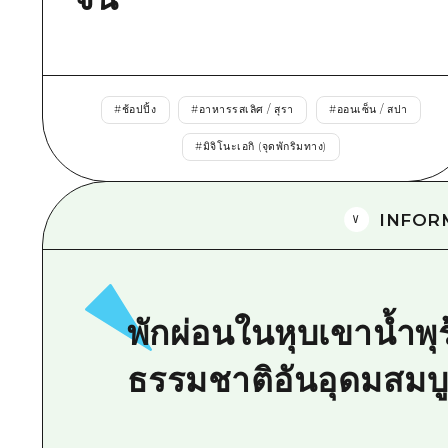
#
ช้อปปิ้ง
#
อาหารรสเลิศ / สุรา
#
ออนเซ็น / สปา
#
มิจิโนะเอกิ (จุดพักริมทาง)
INFOR
พักผ่อนในหุบเขาน้ำพุ
ธรรมชาติอันอุดมสมบู