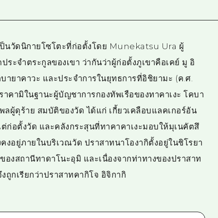
็นวัดนิกายโซโตะที่ก่อตั้งโดย Munekatsu Ura ผู้
จำตระกูลของเขา ว่ากันว่าผู้ก่อตั้งภูเขาคือเคย์ มู อิ
มโคบายาคาวะ และประจำการในยุทธการที่อิชิยามะ (ค.ศ.
อมูราคามิในฐานะผู้บัญชาการกองทัพเรือของทาคาเงะ โคบา
ู้ดุร้าย สมบัติของวัด ได้แก่ เกี้ยวเคลือบแลคเกอร์อัน
ต่ก่อตั้งวัด และคลังกระสุนที่ทาคาคาเงะมอบให้มุเนคัตสึ
ังคงอยู่ภายในบริเวณวัด ปราสาทนาโองากิตั้งอยู่ในชิโรยา
้ของสถานีทาดาโนะอุมิ และเนื่องจากท่าทางของปราสาท
งถูกเรียกว่าปราสาทคากิโจ อิจิกากิ