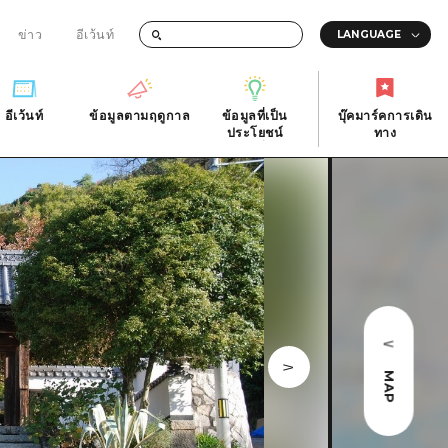
ข่าว
อีเว้นท์
อีเว้นท์
ข้อมูลตามฤดูกาล
ข้อมูลที่เป็น
บุ๊คมาร์คการเดิน
ัติ
อีเว้นท์
ข้อมูลตามฤดูกาล
ประโยชน์
ทาง
ข้อมูลที่เป็น
บุ๊คมาร์คการเดิน
ประโยชน์
ทาง
ิ
คำถามที่พบบ่อย
ดาวน์โหลดรูปภาพ
national
ข้อมูลการขนส่งระหว่างเกิดภัยพิบัติ
MAP