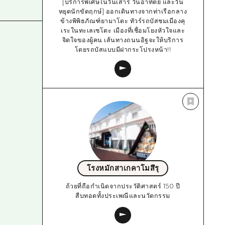
[บริการพิเศษในวันเสาร์ วันอาทิตย์ และวัน
หยุดนักขัตฤกษ์] ออกเดินทางจากท่าเรือกลาง
ข้างพิพิธภัณฑ์ยามาโตะ ทัวร์รถบัสชมเมืองคุ
เระในทะเลเซโตะ เมืองที่เชื่อมโยงหัวใจและ
จิตใจของผู้คน เส้นทางถนนอิฐจะให้บริการ
โดยรถบัสแบบมีฝากระโปรงหน้า!!
โรงหมักสาเกคาโมสึรุ
ถ้วยที่ถือกำเนิดจากประวัติศาสตร์ 150 ปี
สืบทอดทั้งประเพณีและนวัตกรรม