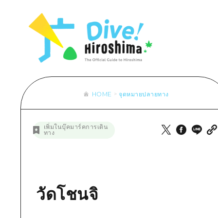
รายการ
การปั่นจักรยาน
รายการ
ประสบ
รายการ
คำแนะนำ
ช้อปปิ้ง
คู่มือ Dive! Hiroshima
มาตร
เข้าถึงเข้าถึง
ศิลปะ
กีฬา
ฮิโรชิม่า โมชิ โมชิ ทราเวล
ประวั
สรุปการจราจรรอง
งานอีเว้นท์ / เทศกาล
สถานบันเทิงยามค่ำคืน
การร
ความแออัดของสิ่งอำนวยความสะดวก
อาหารรสเลิศ / สุรา
มรดกโลก
ธรรม
ตั๋วเที่ยวคุ้มค่าตั๋วเที่ยวคุ้มค่า
HOME
จุดหมายปลายทาง
บริการรับฝากและจัดส่งสัมภาระ
รายการ
คำแนะนำ
เพิ่มในบุ๊คมาร์คการเดิน
ทาง
ศิลปะ
งานอีเว้นท์ / เทศกาล
อาหารรสเลิศ / สุรา
วัดโชนจิ