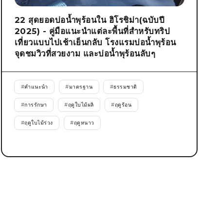
22 สุดยอดบ่อน้ำพุร้อนใน ฮิโรชิม่า(ฉบับปี
2025) - คู่มือแนะนำแต่ละพื้นที่สำหรับทริป
เที่ยวแบบไปเช้าเย็นกลับ โรงแรมบ่อน้ำพุร้อน
จุดชมวิวที่สวยงาม และบ่อน้ำพุร้อนลับๆ
#
คำแนะนำ
#
มาตรฐาน
#
ธรรมชาติ
#
การรักษา
#
ฤดูใบไม้ผลิ
#
ฤดูร้อน
#
ฤดูใบไม้ร่วง
#
ฤดูหนาว