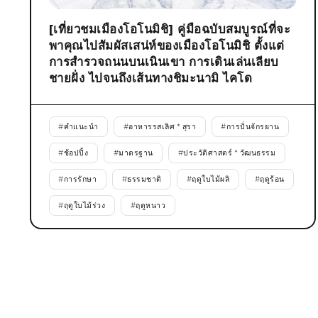
[เที่ยวชมเมืองโอโนมิชิ] คู่มือฉบับสมบูรณ์ที่จะ
พาคุณไปสัมผัสเสน่ห์ของเมืองโอโนมิชิ ตั้งแต่
การสำรวจถนนบนเนินเขา การเดินเล่นเลียบ
ชายฝั่ง ไปจนถึงเส้นทางชิมะนามิ ไคโด
#
คำแนะนำ
#
อาหารรสเลิศ * สุรา
#
การปั่นจักรยาน
#
ช้อปปิ้ง
#
มาตรฐาน
#
ประวัติศาสตร์ * วัฒนธรรม
#
การรักษา
#
ธรรมชาติ
#
ฤดูใบไม้ผลิ
#
ฤดูร้อน
#
ฤดูใบไม้ร่วง
#
ฤดูหนาว