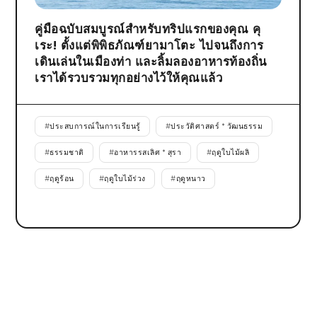
คู่มือฉบับสมบูรณ์สำหรับทริปแรกของคุณ คุ
เระ! ตั้งแต่พิพิธภัณฑ์ยามาโตะ ไปจนถึงการ
เดินเล่นในเมืองท่า และลิ้มลองอาหารท้องถิ่น
เราได้รวบรวมทุกอย่างไว้ให้คุณแล้ว
#
ประสบการณ์ในการเรียนรู้
#
ประวัติศาสตร์ * วัฒนธรรม
#
ธรรมชาติ
#
อาหารรสเลิศ * สุรา
#
ฤดูใบไม้ผลิ
#
ฤดูร้อน
#
ฤดูใบไม้ร่วง
#
ฤดูหนาว