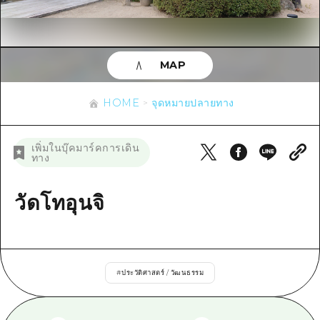
ข้อมูลตามฤดูกาล
บริเวณรอบเมืองฮิโรชิม่า
อากิ
การปั่นจักรยาน
อากิ
บิงโก
ข้อมูลที่เป็นประโยชน์
ช้อปปิ้ง
บิงโก
MAP
บิโฮคุ
กีฬา
รายการ
HOME
บิโฮค
เกโฮคุ
HOME
จุดหมายปลายทาง
สถานบันเทิงยามค่ำคืน
เข้าถึงเข้าถึง
เกโฮค
บริเวณรอบๆ มิยาจิมะ
มรดกโลก
สรุปการจราจรรอง
ข่าว
เพิ่มในบุ๊คมาร์คการเดิน
บริเวณรอบๆ มิยาจิมะ
ทาง
ยามากุจิตะวันออก
ประสบการณ์ / ในการเรียนรู้
ความแออัดของสิ่งอำนวยความสะดวก
ยามากุจิตะวันออก
อีเว้นท์
จังหวัดเอฮิเมะ
มาตรฐาน
วัดโทอุนจิ
ตั๋วเที่ยวคุ้มค่าตั๋วเที่ยวคุ้มค่า
ชิมาเนะ
ประวัติศาสตร์ / วัฒนธรรม
บริการรับฝากและจัดส่งสัมภาระ
การรักษา
ฮิโรชิมะโอโมะเตะนะชิ
#
ประวัติศาสตร์ / วัฒนธรรม
ธรรมชาติ
ฮิโรชิม่า ฟรี Wi-Fi
TRAVELPAL International