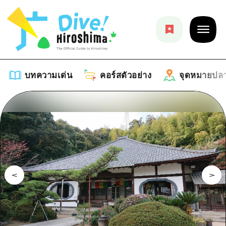
บทความเด่น
คอร์สตัวอย่าง
จุดหมายปล
บทความเด่น
รายการ
คอร์สตัวอย่าง
คำแนะนำ
รายการ
จุดหมายปลายทาง
ศิลปะ
คู่มือ Dive! Hiroshima
รายการ
งานอีเว้นท์ / เทศกาล
อีเว้นท์
ฮิโรชิม่า โมชิ โมชิ ทราเวล
บริเวณรอบเมืองฮิโรชิม่า
อาหารรสเลิศ / สุรา