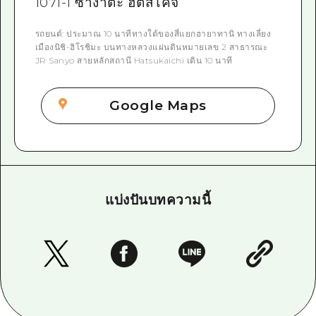
1071-1 ซางาตะ ฮัตสึไคจิ
รถยนต์: ประมาณ 10 นาทีทางใต้ของสี่แยกฮายาทานิ ทางเลี่ยง
เมืองนิชิ-ฮิโรชิมะ บนทางหลวงแผ่นดินหมายเลข 2 สาธารณะ
JR Sanyo สายหลักสถานี Hatsukaichi เดิน 10 นาที
Google Maps
แบ่งปันบทความนี้