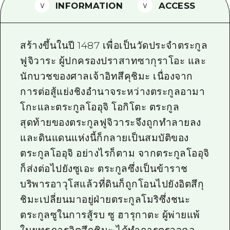
INFORMATION
ACCESS
ไกด์อาสาสมัครไ
วิดีโอฮิโรชิม่า
สร้างขึ้นในปี 1487 เพื่อเป็นวัดประจำตระกูล
คำถามที่พบบ่อย
ฟูจิวาระ ผู้ปกครองปราสาทซากุราโอะ และ
นักบวชของศาลเจ้าอิทสึคุชิมะ เนื่องจาก
ดาวน์โหลดรูปภาพ
การต่อสู้แย่งชิงอำนาจระหว่างตระกูลอามา
ข้อมูลการขนส่งระหว่างเกิดภัยพิบัติ
โกะและตระกูลโออุจิ โอกิโตะ ตระกูล
สุดท้ายของตระกูลฟูจิวาระจึงถูกทำลายลง
และดินแดนแห่งนี้ก็กลายเป็นสมบัติของ
ตระกูลโออุจิ อย่างไรก็ตาม จากตระกูลโออุจิ
ก็ส่งต่อไปยังซูเอะ ตระกูลซึ่งเป็นข้าราช
บริพารอาวุโสแล้วที่ดินก็ถูกโอนไปยังอิตสึกุ
ชิมะเปลี่ยนมาอยู่ฝ่ายตระกูลโมริซึ่งชนะ
ตระกูลซูในการสู้รบ ซู ฮารุกาตะ ผู้พ่ายแพ้