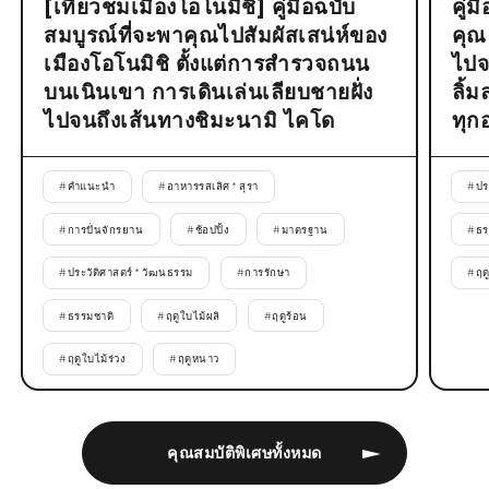
[เที่ยวชมเมืองโอโนมิชิ] คู่มือฉบับ
คู่
สมบูรณ์ที่จะพาคุณไปสัมผัสเสน่ห์ของ
คุณ
เมืองโอโนมิชิ ตั้งแต่การสำรวจถนน
ไปจ
บนเนินเขา การเดินเล่นเลียบชายฝั่ง
ลิ้
ไปจนถึงเส้นทางชิมะนามิ ไคโด
ทุก
#
คำแนะนำ
#
อาหารรสเลิศ * สุรา
#
ปร
#
การปั่นจักรยาน
#
ช้อปปิ้ง
#
มาตรฐาน
#
ธร
#
ประวัติศาสตร์ * วัฒนธรรม
#
การรักษา
#
ฤด
#
ธรรมชาติ
#
ฤดูใบไม้ผลิ
#
ฤดูร้อน
#
ฤดูใบไม้ร่วง
#
ฤดูหนาว
คุณสมบัติพิเศษทั้งหมด