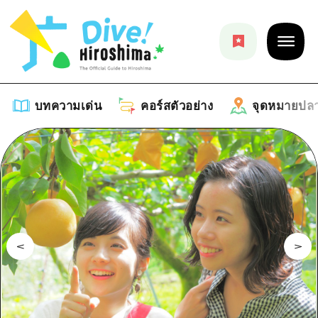
บทความเด่น
คอร์สตัวอย่าง
จุดหมายปล
บทความเด่น
รายการ
คอร์สตัวอย่าง
คำแนะนำ
รายการ
จุดหมายปลายทาง
ศิลปะ
คู่มือ Dive! Hiroshima
รายการ
งานอีเว้นท์ / เทศกาล
อีเว้นท์
ฮิโรชิม่า โมชิ โมชิ ทราเวล
บริเวณรอบเมืองฮิโรชิม่า
อาหารรสเลิศ / สุรา