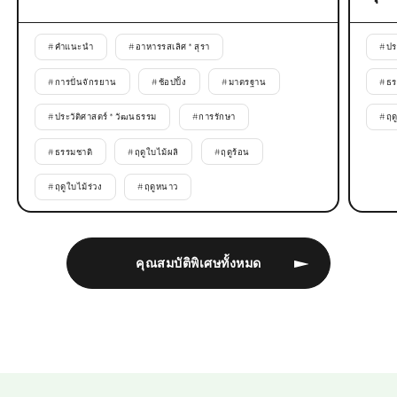
#
คำแนะนำ
#
อาหารรสเลิศ * สุรา
#
ปร
#
การปั่นจักรยาน
#
ช้อปปิ้ง
#
มาตรฐาน
#
ธร
#
ประวัติศาสตร์ * วัฒนธรรม
#
การรักษา
#
ฤด
#
ธรรมชาติ
#
ฤดูใบไม้ผลิ
#
ฤดูร้อน
#
ฤดูใบไม้ร่วง
#
ฤดูหนาว
คุณสมบัติพิเศษทั้งหมด