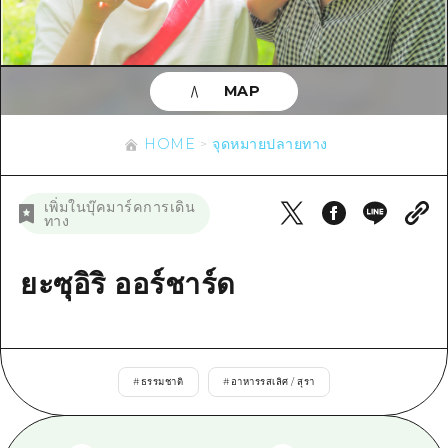
ข้อมูลตามฤดูกาล
บริเวณรอบเมืองฮิโรชิม่า
อากิ
การปั่นจักรยาน
อากิ
บิงโก
ข้อมูลที่เป็นประโยชน์
ช้อปปิ้ง
บิงโก
MAP
บิโฮคุ
กีฬา
รายการ
HOME
บิโฮค
เกโฮคุ
HOME
จุดหมายปลายทาง
สถานบันเทิงยามค่ำคืน
เข้าถึงเข้าถึง
เกโฮค
บริเวณรอบๆ มิยาจิมะ
มรดกโลก
สรุปการจราจรรอง
ข่าว
เพิ่มในบุ๊คมาร์คการเดิน
บริเวณรอบๆ มิยาจิมะ
ทาง
ยามากุจิตะวันออก
ประสบการณ์ / ในการเรียนรู้
ความแออัดของสิ่งอำนวยความสะดวก
ยามากุจิตะวันออก
อีเว้นท์
จังหวัดเอฮิเมะ
มาตรฐาน
ยะซุอิริ ออร์ชาร์ด
ตั๋วเที่ยวคุ้มค่าตั๋วเที่ยวคุ้มค่า
ชิมาเนะ
ประวัติศาสตร์ / วัฒนธรรม
บริการรับฝากและจัดส่งสัมภาระ
การรักษา
ฮิโรชิมะโอโมะเตะนะชิ
#
ธรรมชาติ
#
อาหารรสเลิศ / สุรา
ธรรมชาติ
ฮิโรชิม่า ฟรี Wi-Fi
TRAVELPAL International