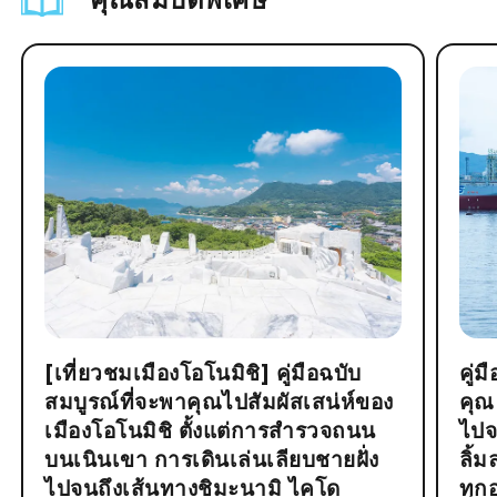
[เที่ยวชมเมืองโอโนมิชิ] คู่มือฉบับ
คู่
สมบูรณ์ที่จะพาคุณไปสัมผัสเสน่ห์ของ
คุณ
เมืองโอโนมิชิ ตั้งแต่การสำรวจถนน
ไปจ
บนเนินเขา การเดินเล่นเลียบชายฝั่ง
ลิ้
ไปจนถึงเส้นทางชิมะนามิ ไคโด
ทุก