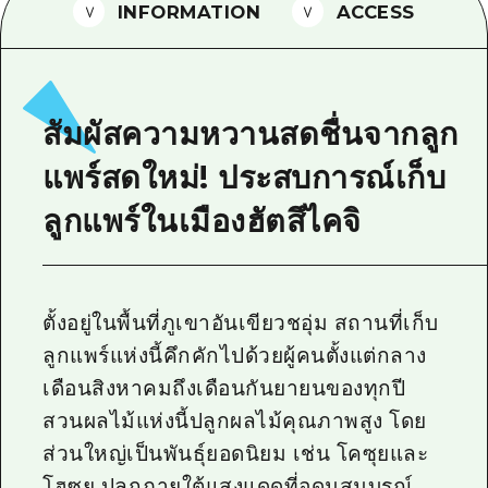
INFORMATION
ACCESS
ไกด์อาสาสมัครไ
วิดีโอฮิโรชิม่า
คำถามที่พบบ่อย
สัมผัสความหวานสดชื่นจากลูก
ดาวน์โหลดรูปภาพ
แพร์สดใหม่! ประสบการณ์เก็บ
ข้อมูลการขนส่งระหว่างเกิดภัยพิบัติ
ลูกแพร์ในเมืองฮัตสึไคจิ
ตั้งอยู่ในพื้นที่ภูเขาอันเขียวชอุ่ม สถานที่เก็บ
ลูกแพร์แห่งนี้คึกคักไปด้วยผู้คนตั้งแต่กลาง
เดือนสิงหาคมถึงเดือนกันยายนของทุกปี
สวนผลไม้แห่งนี้ปลูกผลไม้คุณภาพสูง โดย
ส่วนใหญ่เป็นพันธุ์ยอดนิยม เช่น โคซุยและ
โฮซุย ปลูกภายใต้แสงแดดที่อุดมสมบูรณ์