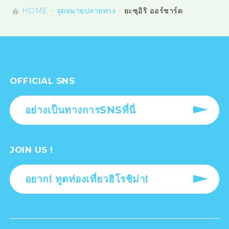
HOME
จุดหมายปลายทาง
ยะซุอิริ ออร์ชาร์ด
OFFICIAL SNS
อย่างเป็นทางการSNSที่นี่
JOIN US !
อยาก! ทูตท่องเที่ยวฮิโรชิม่า!