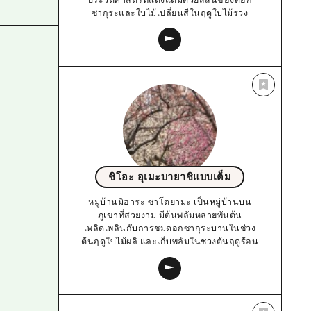
ซากุระและใบไม้เปลี่ยนสีในฤดูใบไม้ร่วง
ชิโอะ อุเมะบายาชิแบบเต็ม
หมู่บ้านมิฮาระ ซาโตยามะ เป็นหมู่บ้านบน
ภูเขาที่สวยงาม มีต้นพลัมหลายพันต้น
เพลิดเพลินกับการชมดอกซากุระบานในช่วง
ต้นฤดูใบไม้ผลิ และเก็บพลัมในช่วงต้นฤดูร้อน