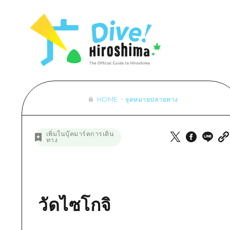
รายการ
การปั่นจักรยาน
รายการ
ประสบ
รายการ
คำแนะนำ
ช้อปปิ้ง
คู่มือ Dive! Hiroshima
มาตร
เข้าถึงเข้าถึง
ศิลปะ
กีฬา
ฮิโรชิม่า โมชิ โมชิ ทราเวล
ประวั
สรุปการจราจรรอง
งานอีเว้นท์ / เทศกาล
สถานบันเทิงยามค่ำคืน
การร
ความแออัดของสิ่งอำนวยความสะดวก
อาหารรสเลิศ / สุรา
มรดกโลก
ธรรม
ตั๋วเที่ยวคุ้มค่าตั๋วเที่ยวคุ้มค่า
HOME
จุดหมายปลายทาง
บริการรับฝากและจัดส่งสัมภาระ
รายการ
คำแนะนำ
เพิ่มในบุ๊คมาร์คการเดิน
ทาง
ศิลปะ
งานอีเว้นท์ / เทศกาล
อาหารรสเลิศ / สุรา
วัดไซโกจิ