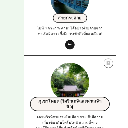
สายกระต่าย
ไปที่ "เกาะกระต่าย" ได้อย่างง่ายดายจาก
ท่าเรือมิฮาระซึ่งมีการเข้าถึงที่ยอดเยี่ยม!
ภูเขาโคยะ (วัดริวเกจิและศาลเจ้า
นิว)
จุดชมวิวที่สวยงามในเมืองเซระ ซึ่งมีความ
เกี่ยวข้องกับโคโบไดชิ สถานที่ทาง
ประวัติศาสตร์ที่แต่งแต้มด้วยสีสันของดอก