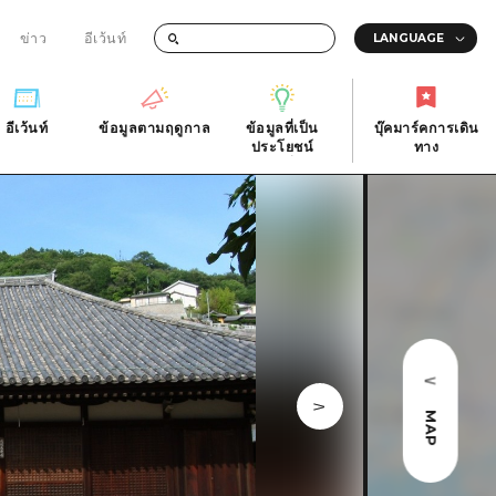
ข่าว
อีเว้นท์
อีเว้นท์
ข้อมูลตามฤดูกาล
ข้อมูลที่เป็น
บุ๊คมาร์คการเดิน
ัติ
อีเว้นท์
ข้อมูลตามฤดูกาล
ประโยชน์
ทาง
ข้อมูลที่เป็น
บุ๊คมาร์คการเดิน
ประโยชน์
ทาง
ิ
คำถามที่พบบ่อย
ดาวน์โหลดรูปภาพ
national
ข้อมูลการขนส่งระหว่างเกิดภัยพิบัติ
MAP