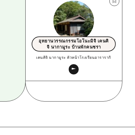
อุทยานวรรณกรรมโอโนะมิจิ เคนคิ
จิ นากามูระ บ้านพักคนชรา
เคนคิจิ นากามูระ หัวหน้าโรงเรียนอารารากิ