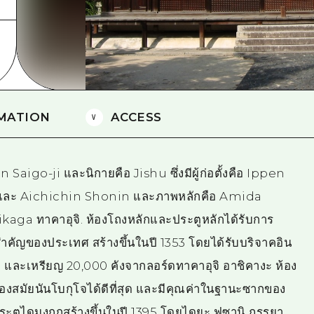
ยามากุจิตะวันออก
จังหวัดเอฮิเมะ
ชิมาเนะ
MATION
ACCESS
in Saigo-ji และนิกายคือ Jishu ซึ่งมีผู้ก่อตั้งคือ Ippen
i และ Aichichin Shonin และภาพหลักคือ Amida
ikaga ทาคาอุจิ. ห้องโถงหลักและประตูหลักได้รับการ
ำคัญของประเทศ สร้างขึ้นในปี 1353 โดยได้รับบริจาคอิน
้า และเหรียญ 20,000 คังจากลอร์ดทาคาอุจิ อาชิคางะ ห้อง
สมัยนันโบกุโจได้ดีที่สุด และมีคุณค่าในฐานะซากของ
ู ประตูไดมงถูกสร้างขึ้นในปี 1395 โดยไดยะ ฟูซานิ ภรรยา