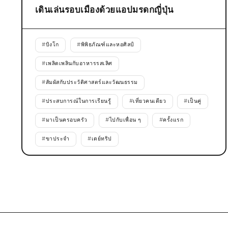
เดินเล่นรอบเมืองด้วยแอปมรดกญี่ปุ่น
#
บิงโก
#
พิพิธภัณฑ์และหอศิลป์
#
เพลิดเพลินกับอาหารรสเลิศ
#
สัมผัสกับประวัติศาสตร์และวัฒนธรรม
#
ประสบการณ์ในการเรียนรู้
#
เที่ยวคนเดียว
#
เป็นคู่
#
มาเป็นครอบครัว
#
ไปกับเพื่อน ๆ
#
ครั้งแรก
#
ขาประจำ
#
เดย์ทริป