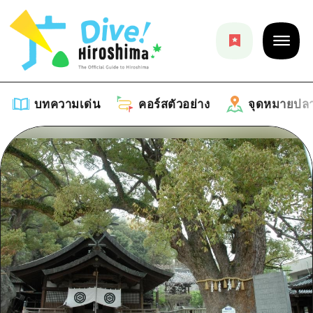
บทความเด่น
คอร์สตัวอย่าง
จุดหมายปล
บทความเด่น
รายการ
คอร์สตัวอย่าง
คำแนะนำ
รายการ
จุดหมายปลายทาง
ศิลปะ
คู่มือ Dive! Hiroshima
รายการ
งานอีเว้นท์ / เทศกาล
อีเว้นท์
ฮิโรชิม่า โมชิ โมชิ ทราเวล
บริเวณรอบเมืองฮิโรชิม่า
อาหารรสเลิศ / สุรา