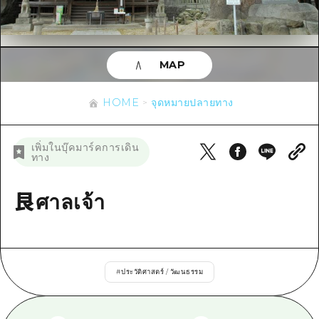
ข้อมูลตามฤดูกาล
บริเวณรอบเมืองฮิโรชิม่า
อากิ
การปั่นจักรยาน
อากิ
บิงโก
ข้อมูลที่เป็นประโยชน์
ช้อปปิ้ง
บิงโก
MAP
บิโฮคุ
กีฬา
รายการ
HOME
บิโฮค
เกโฮคุ
HOME
จุดหมายปลายทาง
สถานบันเทิงยามค่ำคืน
เข้าถึงเข้าถึง
เกโฮค
บริเวณรอบๆ มิยาจิมะ
มรดกโลก
สรุปการจราจรรอง
ข่าว
เพิ่มในบุ๊คมาร์คการเดิน
บริเวณรอบๆ มิยาจิมะ
ทาง
ยามากุจิตะวันออก
ประสบการณ์ / ในการเรียนรู้
ความแออัดของสิ่งอำนวยความสะดวก
ยามากุจิตะวันออก
อีเว้นท์
จังหวัดเอฮิเมะ
มาตรฐาน
艮ศาลเจ้า
ตั๋วเที่ยวคุ้มค่าตั๋วเที่ยวคุ้มค่า
ชิมาเนะ
ประวัติศาสตร์ / วัฒนธรรม
บริการรับฝากและจัดส่งสัมภาระ
การรักษา
ฮิโรชิมะโอโมะเตะนะชิ
#
ประวัติศาสตร์ / วัฒนธรรม
ธรรมชาติ
ฮิโรชิม่า ฟรี Wi-Fi
TRAVELPAL International