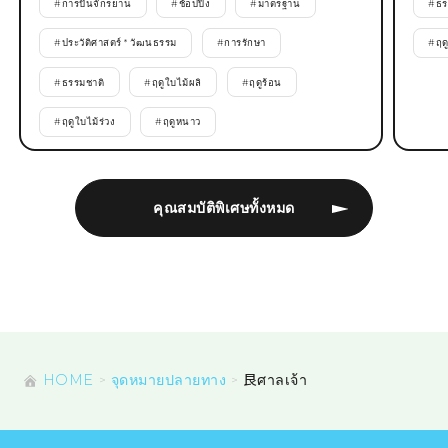
#
การปั่นจักรยาน
#
ช้อปปิ้ง
#
มาตรฐาน
#
ธร
#
ประวัติศาสตร์ * วัฒนธรรม
#
การรักษา
#
ฤด
#
ธรรมชาติ
#
ฤดูใบไม้ผลิ
#
ฤดูร้อน
#
ฤดูใบไม้ร่วง
#
ฤดูหนาว
คุณสมบัติพิเศษทั้งหมด
HOME
จุดหมายปลายทาง
艮ศาลเจ้า