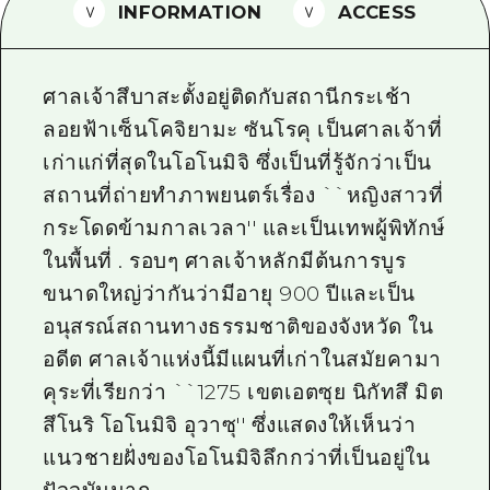
INFORMATION
ACCESS
ไกด์อาสาสมัครไ
วิดีโอฮิโรชิม่า
ศาลเจ้าสึบาสะตั้งอยู่ติดกับสถานีกระเช้า
คำถามที่พบบ่อย
ลอยฟ้าเซ็นโคจิยามะ ซันโรคุ เป็นศาลเจ้าที่
เก่าแก่ที่สุดในโอโนมิจิ ซึ่งเป็นที่รู้จักว่าเป็น
ดาวน์โหลดรูปภาพ
สถานที่ถ่ายทำภาพยนตร์เรื่อง ``หญิงสาวที่
ข้อมูลการขนส่งระหว่างเกิดภัยพิบัติ
กระโดดข้ามกาลเวลา'' และเป็นเทพผู้พิทักษ์
ในพื้นที่ . รอบๆ ศาลเจ้าหลักมีต้นการบูร
ขนาดใหญ่ว่ากันว่ามีอายุ 900 ปีและเป็น
อนุสรณ์สถานทางธรรมชาติของจังหวัด ใน
อดีต ศาลเจ้าแห่งนี้มีแผนที่เก่าในสมัยคามา
คุระที่เรียกว่า ``1275 เขตเอตซุย นิกัทสึ มิต
สึโนริ โอโนมิจิ อุวาซุ'' ซึ่งแสดงให้เห็นว่า
แนวชายฝั่งของโอโนมิจิลึกกว่าที่เป็นอยู่ใน