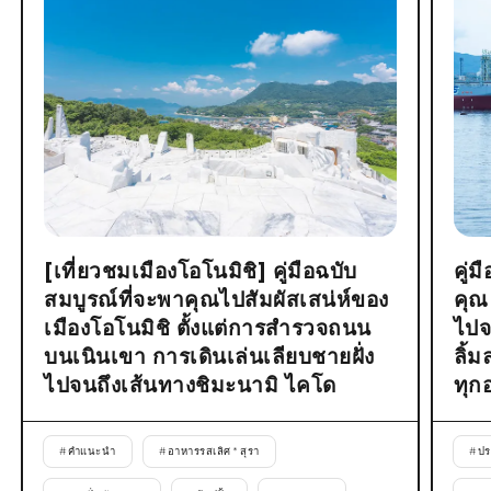
[เที่ยวชมเมืองโอโนมิชิ] คู่มือฉบับ
คู่
สมบูรณ์ที่จะพาคุณไปสัมผัสเสน่ห์ของ
คุณ
เมืองโอโนมิชิ ตั้งแต่การสำรวจถนน
ไปจ
บนเนินเขา การเดินเล่นเลียบชายฝั่ง
ลิ้
ไปจนถึงเส้นทางชิมะนามิ ไคโด
ทุก
#
คำแนะนำ
#
อาหารรสเลิศ * สุรา
#
ปร