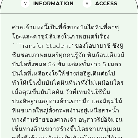
INFORMATION
ACCESS
ไกด์อาสาสมัครไ
วิดีโอฮิโรชิม่า
ศาลเจ้าแห่งนี้เป็นที่ตั้งของบันไดหินที่คาซุ
คำถามที่พบบ่อย
โอะและคาซูมิล้มลงในภาพยนตร์เรื่อง
``Transfer Student'' ของโอบายาชิ ซึ่งผู้
ดาวน์โหลดรูปภาพ
ชื่นชอบภาพยนตร์ทุกคนรู้จัก หินก้อนเดียวมี
ข้อมูลการขนส่งระหว่างเกิดภัยพิบัติ
บันไดทั้งหมด 54 ขั้น แต่ละขั้นยาว 5 เมตร
บันไดที่เหลือจงใจให้ช่างก่ออิฐเดินต่อไป
ทำให้เป็นขั้นบันไดหินที่น่าทึ่งไม่เหมือนใคร
เมื่อคุณขึ้นบันไดหิน วัวที่เทนจินใช้นั้น
ประดิษฐานอยู่ทางด้านขวามือ และมีพุ่มไม้
หินขนาดใหญ่ตั้งตระหง่านอยู่เหนือสระน้ำ
ทางด้านซ้ายของศาลเจ้า อนุสาวรีย์อิจิมอน
เซ็นทางด้านขวาสร้างขึ้นโดยชายหนุ่มคน