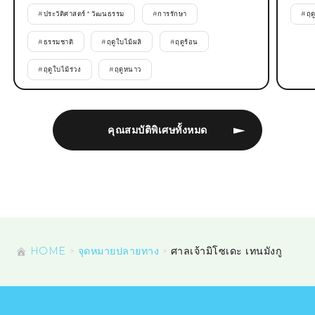
#
ประวัติศาสตร์ * วัฒนธรรม
#
การรักษา
#
ฤด
#
ธรรมชาติ
#
ฤดูใบไม้ผลิ
#
ฤดูร้อน
#
ฤดูใบไม้ร่วง
#
ฤดูหนาว
คุณสมบัติพิเศษทั้งหมด
HOME
จุดหมายปลายทาง
ศาลเจ้ามิโซเดะ เทนมังกู