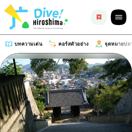
บทความเด่น
คอร์สตัวอย่าง
จุดหมายปล
บทความเด่น
รายการ
คอร์สตัวอย่าง
คำแนะนำ
รายการ
จุดหมายปลายทาง
ศิลปะ
คู่มือ Dive! Hiroshima
รายการ
งานอีเว้นท์ / เทศกาล
อีเว้นท์
ฮิโรชิม่า โมชิ โมชิ ทราเวล
บริเวณรอบเมืองฮิโรชิม่า
อาหารรสเลิศ / สุรา