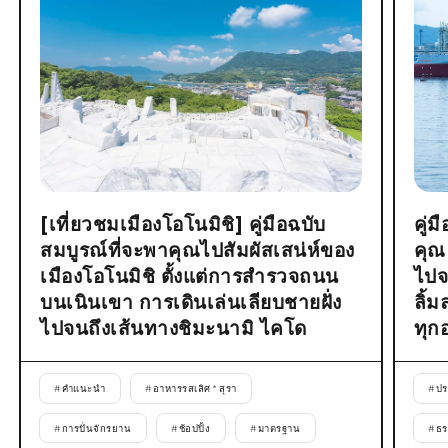
[เที่ยวชมเมืองโอโนมิชิ] คู่มือฉบับ
คู่
สมบูรณ์ที่จะพาคุณไปสัมผัสเสน่ห์ของ
คุณ
เมืองโอโนมิชิ ตั้งแต่การสำรวจถนน
ไปจ
บนเนินเขา การเดินเล่นเลียบชายฝั่ง
ลิ้
ไปจนถึงเส้นทางชิมะนามิ ไคโด
ทุก
#
คำแนะนำ
#
อาหารรสเลิศ * สุรา
#
ปร
#
การปั่นจักรยาน
#
ช้อปปิ้ง
#
มาตรฐาน
#
ธร