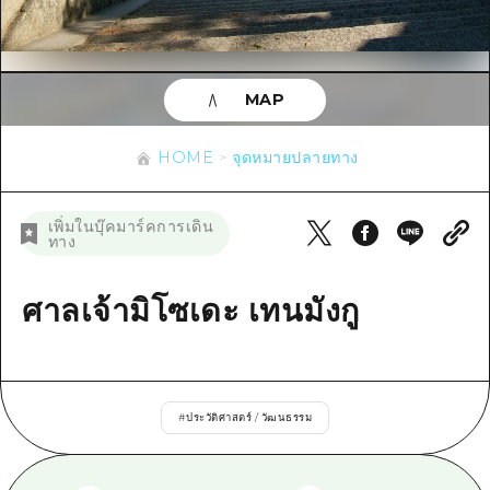
ข้อมูลตามฤดูกาล
บริเวณรอบเมืองฮิโรชิม่า
อากิ
การปั่นจักรยาน
อากิ
บิงโก
ข้อมูลที่เป็นประโยชน์
ช้อปปิ้ง
บิงโก
MAP
บิโฮคุ
กีฬา
รายการ
HOME
บิโฮค
เกโฮคุ
HOME
จุดหมายปลายทาง
สถานบันเทิงยามค่ำคืน
เข้าถึงเข้าถึง
เกโฮค
บริเวณรอบๆ มิยาจิมะ
มรดกโลก
สรุปการจราจรรอง
ข่าว
เพิ่มในบุ๊คมาร์คการเดิน
บริเวณรอบๆ มิยาจิมะ
ทาง
ยามากุจิตะวันออก
ประสบการณ์ / ในการเรียนรู้
ความแออัดของสิ่งอำนวยความสะดวก
ยามากุจิตะวันออก
อีเว้นท์
จังหวัดเอฮิเมะ
มาตรฐาน
ศาลเจ้ามิโซเดะ เทนมังกู
ตั๋วเที่ยวคุ้มค่าตั๋วเที่ยวคุ้มค่า
ชิมาเนะ
ประวัติศาสตร์ / วัฒนธรรม
บริการรับฝากและจัดส่งสัมภาระ
การรักษา
ฮิโรชิมะโอโมะเตะนะชิ
#
ประวัติศาสตร์ / วัฒนธรรม
ธรรมชาติ
ฮิโรชิม่า ฟรี Wi-Fi
TRAVELPAL International