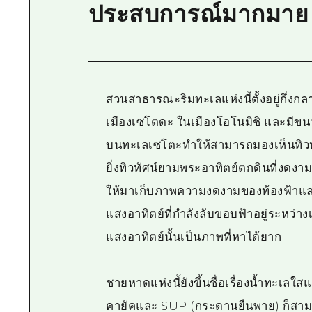
ประสบการณ์มากมาย
สวนสาธารณะริมทะเลแห่งนี้ตั้งอยู่กึ
เมืองเซโตดะ ในเมืองโอโนมิชิ และมีขนาดใ
บนทะเลเซโตะทำให้สามารถมองเห็นทิว
ยิ่งทิวทัศน์ยามพระอาทิตย์ตกดินที่งดง
ให้มาเก็บภาพความงดงามของท้องฟ้าและ
แสงอาทิตย์ที่กำลังลับขอบฟ้าอยู่ระหว่
แสงอาทิตย์นั้นเป็นภาพที่หาได้ยาก
ชายหาดแห่งนี้ยังขึ้นชื่อเรื่องน้ำทะเล
คายัคและ SUP (กระดานยืนพาย) ก็สามาร