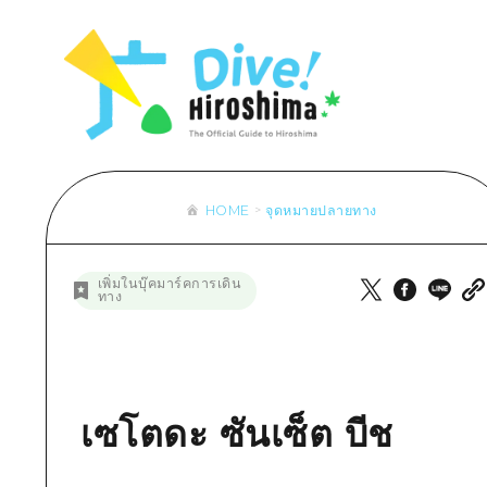
รายการ
การปั่นจักรยาน
รายการ
ประสบ
รายการ
คำแนะนำ
ช้อปปิ้ง
คู่มือ Dive! Hiroshima
มาตร
เข้าถึงเข้าถึง
ศิลปะ
กีฬา
ฮิโรชิม่า โมชิ โมชิ ทราเวล
ประวั
สรุปการจราจรรอง
งานอีเว้นท์ / เทศกาล
สถานบันเทิงยามค่ำคืน
การร
ความแออัดของสิ่งอำนวยความสะดวก
อาหารรสเลิศ / สุรา
มรดกโลก
ธรรม
ตั๋วเที่ยวคุ้มค่าตั๋วเที่ยวคุ้มค่า
HOME
จุดหมายปลายทาง
บริการรับฝากและจัดส่งสัมภาระ
รายการ
คำแนะนำ
เพิ่มในบุ๊คมาร์คการเดิน
ทาง
ศิลปะ
งานอีเว้นท์ / เทศกาล
อาหารรสเลิศ / สุรา
เซโตดะ ซันเซ็ต บีช