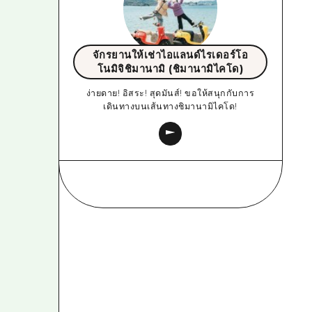
จักรยานให้เช่าไอแลนด์ไรเดอร์โอ
โนมิจิชิมานามิ (ชิมานามิไคโด)
ง่ายดาย! อิสระ! สุดมันส์! ขอให้สนุกกับการ
เดินทางบนเส้นทางชิมานามิไคโด!