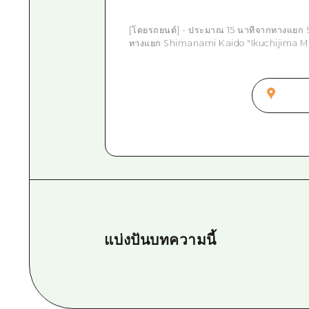
[โดยรถยนต์] - ประมาณ 15 นาทีจากทางแยก 
ทางแยก Shimanami Kaido "Ikuchijima M
แบ่งปันบทความนี้