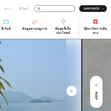
ข่าว
อีเว้นท์
อีเว้นท์
ข้อมูลตามฤดูกาล
ข้อมูลที่เป็น
บุ๊คมาร์คการเดิน
ัติ
อีเว้นท์
ข้อมูลตามฤดูกาล
ประโยชน์
ทาง
ข้อมูลที่เป็น
บุ๊คมาร์คการเดิน
ประโยชน์
ทาง
ิ
คำถามที่พบบ่อย
ดาวน์โหลดรูปภาพ
national
ข้อมูลการขนส่งระหว่างเกิดภัยพิบัติ
MAP