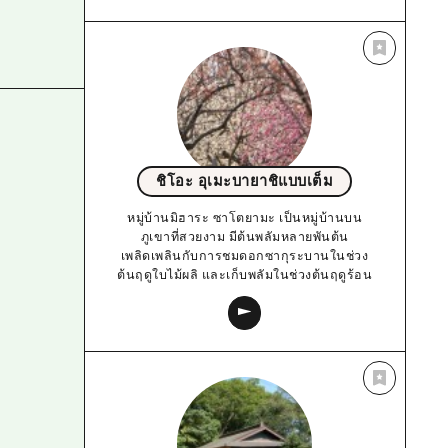
ชิโอะ อุเมะบายาชิแบบเต็ม
หมู่บ้านมิฮาระ ซาโตยามะ เป็นหมู่บ้านบน
ภูเขาที่สวยงาม มีต้นพลัมหลายพันต้น
เพลิดเพลินกับการชมดอกซากุระบานในช่วง
ต้นฤดูใบไม้ผลิ และเก็บพลัมในช่วงต้นฤดูร้อน