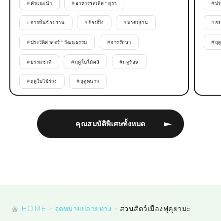
#
คำแนะนำ
#
อาหารรสเลิศ * สุรา
#
ปร
#
การปั่นจักรยาน
#
ช้อปปิ้ง
#
มาตรฐาน
#
ธร
#
ประวัติศาสตร์ * วัฒนธรรม
#
การรักษา
#
ฤด
#
ธรรมชาติ
#
ฤดูใบไม้ผลิ
#
ฤดูร้อน
#
ฤดูใบไม้ร่วง
#
ฤดูหนาว
คุณสมบัติพิเศษทั้งหมด
HOME
จุดหมายปลายทาง
สวนสัตว์เมืองฟุคุยามะ