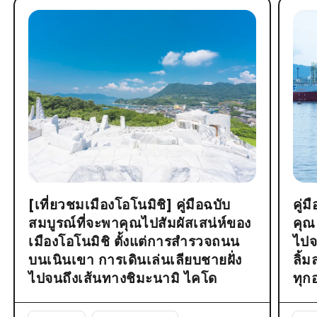
[เที่ยวชมเมืองโอโนมิชิ] คู่มือฉบับ
คู่
สมบูรณ์ที่จะพาคุณไปสัมผัสเสน่ห์ของ
คุณ
เมืองโอโนมิชิ ตั้งแต่การสำรวจถนน
ไปจ
บนเนินเขา การเดินเล่นเลียบชายฝั่ง
ลิ้
ไปจนถึงเส้นทางชิมะนามิ ไคโด
ทุก