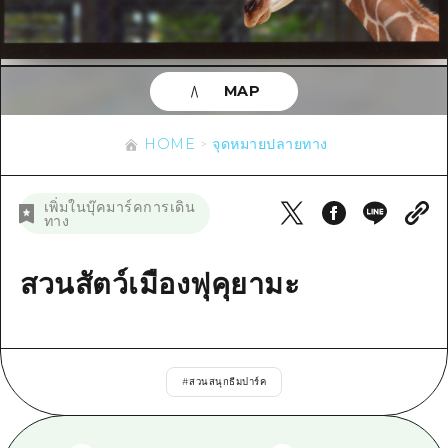
ข้อมูลตามฤดูกาล
บริเวณรอบเมืองฮิโรชิม่า
อากิ
การปั่นจักรยาน
อากิ
บิงโก
ข้อมูลที่เป็นประโยชน์
ช้อปปิ้ง
บิงโก
MAP
บิโฮคุ
กีฬา
รายการ
HOME
บิโฮค
เกโฮคุ
HOME
จุดหมายปลายทาง
สถานบันเทิงยามค่ำคืน
เข้าถึงเข้าถึง
เกโฮค
บริเวณรอบๆ มิยาจิมะ
มรดกโลก
สรุปการจราจรรอง
ข่าว
เพิ่มในบุ๊คมาร์คการเดิน
บริเวณรอบๆ มิยาจิมะ
ทาง
ยามากุจิตะวันออก
ประสบการณ์ / ในการเรียนรู้
ความแออัดของสิ่งอำนวยความสะดวก
ยามากุจิตะวันออก
อีเว้นท์
จังหวัดเอฮิเมะ
มาตรฐาน
สวนสัตว์เมืองฟุคุยามะ
ตั๋วเที่ยวคุ้มค่าตั๋วเที่ยวคุ้มค่า
ชิมาเนะ
ประวัติศาสตร์ / วัฒนธรรม
บริการรับฝากและจัดส่งสัมภาระ
การรักษา
ฮิโรชิมะโอโมะเตะนะชิ
#
สวนสนุกธีมปาร์ค
ธรรมชาติ
ฮิโรชิม่า ฟรี Wi-Fi
TRAVELPAL International