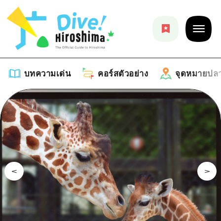
บทความเด่น
คอร์สตัวอย่าง
จุดหมายปล
บทความเด่น
รายการ
คอร์สตัวอย่าง
คำแนะนำ
รายการ
จุดหมายปลายทาง
ศิลปะ
คู่มือ Dive! Hiroshima
รายการ
งานอีเว้นท์ / เทศกาล
อีเว้นท์
ฮิโรชิม่า โมชิ โมชิ ทราเวล
บริเวณรอบเมืองฮิโรชิม่า
อาหารรสเลิศ / สุรา