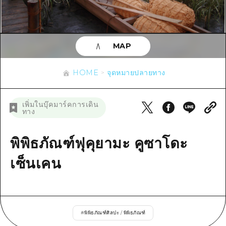
ข้อมูลตามฤดูกาล
บริเวณรอบเมืองฮิโรชิม่า
อากิ
การปั่นจักรยาน
อากิ
บิงโก
ข้อมูลที่เป็นประโยชน์
ช้อปปิ้ง
บิงโก
MAP
บิโฮคุ
กีฬา
รายการ
HOME
บิโฮค
เกโฮคุ
HOME
จุดหมายปลายทาง
สถานบันเทิงยามค่ำคืน
เข้าถึงเข้าถึง
เกโฮค
บริเวณรอบๆ มิยาจิมะ
มรดกโลก
สรุปการจราจรรอง
ข่าว
เพิ่มในบุ๊คมาร์คการเดิน
บริเวณรอบๆ มิยาจิมะ
ทาง
ยามากุจิตะวันออก
ประสบการณ์ / ในการเรียนรู้
ความแออัดของสิ่งอำนวยความสะดวก
ยามากุจิตะวันออก
อีเว้นท์
จังหวัดเอฮิเมะ
มาตรฐาน
พิพิธภัณฑ์ฟุคุยามะ คูซาโดะ
ตั๋วเที่ยวคุ้มค่าตั๋วเที่ยวคุ้มค่า
ชิมาเนะ
ประวัติศาสตร์ / วัฒนธรรม
เซ็นเคน
บริการรับฝากและจัดส่งสัมภาระ
การรักษา
ฮิโรชิมะโอโมะเตะนะชิ
ธรรมชาติ
ฮิโรชิม่า ฟรี Wi-Fi
#
พิพิธภัณฑ์ศิลปะ / พิพิธภัณฑ์
TRAVELPAL International