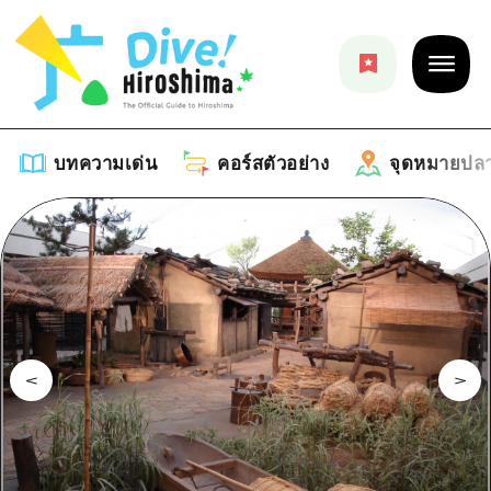
บทความเด่น
คอร์สตัวอย่าง
จุดหมายปล
บทความเด่น
รายการ
คอร์สตัวอย่าง
คำแนะนำ
รายการ
จุดหมายปลายทาง
ศิลปะ
คู่มือ Dive! Hiroshima
รายการ
งานอีเว้นท์ / เทศกาล
อีเว้นท์
ฮิโรชิม่า โมชิ โมชิ ทราเวล
บริเวณรอบเมืองฮิโรชิม่า
อาหารรสเลิศ / สุรา