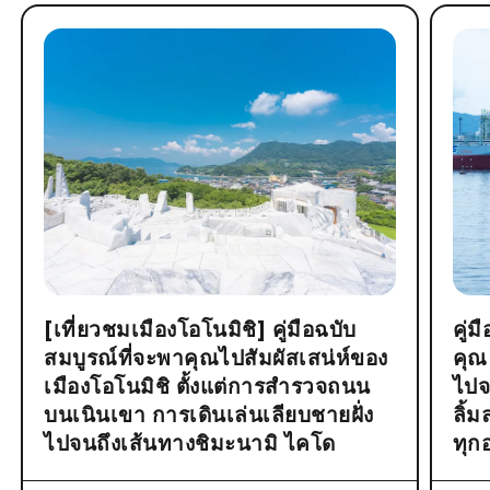
[เที่ยวชมเมืองโอโนมิชิ] คู่มือฉบับ
คู่
สมบูรณ์ที่จะพาคุณไปสัมผัสเสน่ห์ของ
คุณ
เมืองโอโนมิชิ ตั้งแต่การสำรวจถนน
ไปจ
บนเนินเขา การเดินเล่นเลียบชายฝั่ง
ลิ้
ไปจนถึงเส้นทางชิมะนามิ ไคโด
ทุก