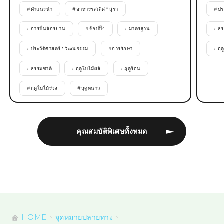
#
คำแนะนำ
#
อาหารรสเลิศ * สุรา
#
ปร
#
การปั่นจักรยาน
#
ช้อปปิ้ง
#
มาตรฐาน
#
ธร
#
ประวัติศาสตร์ * วัฒนธรรม
#
การรักษา
#
ฤด
#
ธรรมชาติ
#
ฤดูใบไม้ผลิ
#
ฤดูร้อน
#
ฤดูใบไม้ร่วง
#
ฤดูหนาว
คุณสมบัติพิเศษทั้งหมด
HOME
จุดหมายปลายทาง