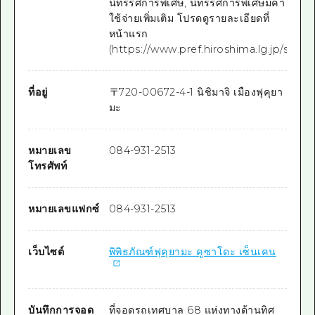
นิทรรศการพิเศษ, นิทรรศการพิเศษมีค่า
ใช้จ่ายเพิ่มเติม โปรดดูรายละเอียดที่
หน้าแรก
(https://www.pref.hiroshima.lg.jp/site/re
ที่อยู่
〒
720-0067
2-4-1 นิชิมาจิ เมืองฟุคุยา
มะ
หมายเลข
084-931-2513
โทรศัพท์
หมายเลขแฟกซ์
084-931-2513
เว็บไซต์
พิพิธภัณฑ์ฟุคุยามะ คูซาโดะ เซ็นเคน
บันทึกการจอด
ที่จอดรถเทศบาล 68 แห่งทางด้านทิศ