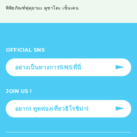
พิพิธภัณฑ์ฟุคุยามะ คูซาโดะ เซ็นเคน
OFFICIAL SNS
อย่างเป็นทางการSNSที่นี่
JOIN US !
อยาก! ทูตท่องเที่ยวฮิโรชิม่า!