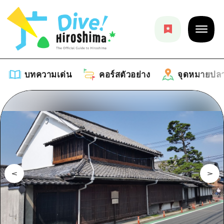
บทความเด่น
คอร์สตัวอย่าง
จุดหมายปล
บทความเด่น
รายการ
คอร์สตัวอย่าง
คำแนะนำ
รายการ
จุดหมายปลายทาง
ศิลปะ
คู่มือ Dive! Hiroshima
รายการ
งานอีเว้นท์ / เทศกาล
อีเว้นท์
ฮิโรชิม่า โมชิ โมชิ ทราเวล
บริเวณรอบเมืองฮิโรชิม่า
อาหารรสเลิศ / สุรา