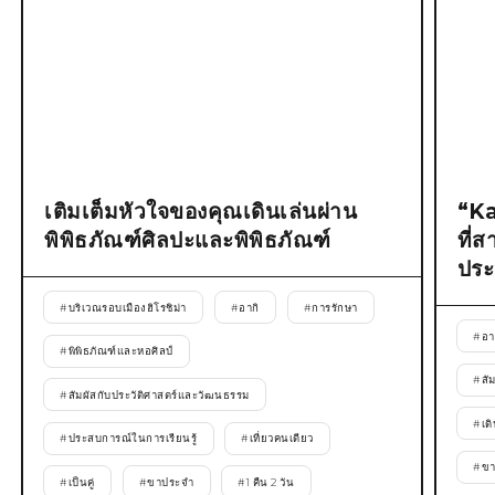
เติมเต็มหัวใจของคุณเดินเล่นผ่าน
“Ka
พิพิธภัณฑ์ศิลปะและพิพิธภัณฑ์
ที่
ประ
#
บริเวณรอบเมืองฮิโรชิม่า
#
อากิ
#
การรักษา
#
อา
#
พิพิธภัณฑ์และหอศิลป์
#
สั
#
สัมผัสกับประวัติศาสตร์และวัฒนธรรม
#
เด
#
ประสบการณ์ในการเรียนรู้
#
เที่ยวคนเดียว
#
ขา
#
เป็นคู่
#
ขาประจำ
#
1 คืน 2 วัน