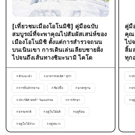
[เที่ยวชมเมืองโอโนมิชิ] คู่มือฉบับ
คู่
สมบูรณ์ที่จะพาคุณไปสัมผัสเสน่ห์ของ
คุณ
เมืองโอโนมิชิ ตั้งแต่การสำรวจถนน
ไปจ
บนเนินเขา การเดินเล่นเลียบชายฝั่ง
ลิ้
ไปจนถึงเส้นทางชิมะนามิ ไคโด
ทุก
#
คำแนะนำ
#
อาหารรสเลิศ * สุรา
#
ปร
#
การปั่นจักรยาน
#
ช้อปปิ้ง
#
มาตรฐาน
#
ธร
#
ประวัติศาสตร์ * วัฒนธรรม
#
การรักษา
#
ฤด
#
ธรรมชาติ
#
ฤดูใบไม้ผลิ
#
ฤดูร้อน
#
ฤดูใบไม้ร่วง
#
ฤดูหนาว