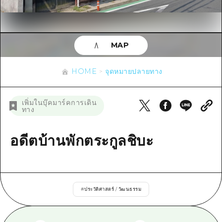
ข้อมูลตามฤดูกาล
บริเวณรอบเมืองฮิโรชิม่า
อากิ
การปั่นจักรยาน
อากิ
บิงโก
ข้อมูลที่เป็นประโยชน์
ช้อปปิ้ง
บิงโก
MAP
บิโฮคุ
กีฬา
รายการ
HOME
บิโฮค
เกโฮคุ
HOME
จุดหมายปลายทาง
สถานบันเทิงยามค่ำคืน
เข้าถึงเข้าถึง
เกโฮค
บริเวณรอบๆ มิยาจิมะ
มรดกโลก
สรุปการจราจรรอง
ข่าว
เพิ่มในบุ๊คมาร์คการเดิน
บริเวณรอบๆ มิยาจิมะ
ทาง
ยามากุจิตะวันออก
ประสบการณ์ / ในการเรียนรู้
ความแออัดของสิ่งอำนวยความสะดวก
ยามากุจิตะวันออก
อีเว้นท์
จังหวัดเอฮิเมะ
มาตรฐาน
อดีตบ้านพักตระกูลชิบะ
ตั๋วเที่ยวคุ้มค่าตั๋วเที่ยวคุ้มค่า
ชิมาเนะ
ประวัติศาสตร์ / วัฒนธรรม
บริการรับฝากและจัดส่งสัมภาระ
การรักษา
ฮิโรชิมะโอโมะเตะนะชิ
#
ประวัติศาสตร์ / วัฒนธรรม
ธรรมชาติ
ฮิโรชิม่า ฟรี Wi-Fi
TRAVELPAL International