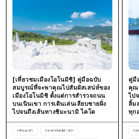
[เที่ยวชมเมืองโอโนมิชิ] คู่มือฉบับ
คู่
สมบูรณ์ที่จะพาคุณไปสัมผัสเสน่ห์ของ
คุณ
เมืองโอโนมิชิ ตั้งแต่การสำรวจถนน
ไปจ
บนเนินเขา การเดินเล่นเลียบชายฝั่ง
ลิ้
ไปจนถึงเส้นทางชิมะนามิ ไคโด
ทุก
#
คำแนะนำ
#
อาหารรสเลิศ * สุรา
#
ปร