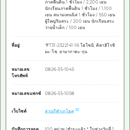
ภาคพื้นดิน 1 ชั่วโมง / 2,200 เยน
นักเรียนภาคพื้นดิน 1 ชั่วโมง / 1,100
เยน สนามเทนนิส 1 ชั่วโมง / 550 เยน
ผู้ใหญ่ริมสระ / 200 เยน นักเรียนสระ
ว่ายน้ำเด็ก / 100 เยน
ที่อยู่
〒
731-2322
141-16 โฮโซมิ, คิตาฮิโรชิ
มะ-โช, ยามากาตะ-กุน
หมายเลข
0826-35-1045
โทรศัพท์
หมายเลขแฟกซ์
0826-35-1058
เว็บไซต์
สวนกีฬาเกโฮคุ
บันทึกการจอด
100 หน่วย (ชำระแล้ว * ในช่วงวันที่ 1