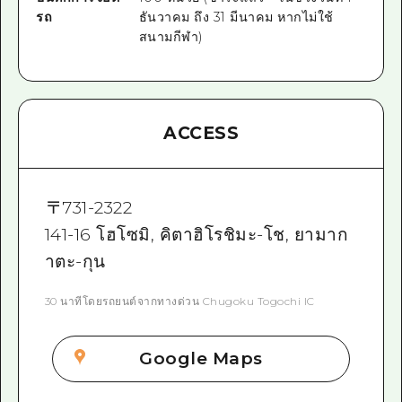
รถ
ธันวาคม ถึง 31 มีนาคม หากไม่ใช้
สนามกีฬา)
ACCESS
〒
731-2322
141-16 โฮโซมิ, คิตาฮิโรชิมะ-โช, ยามาก
าตะ-กุน
30 นาทีโดยรถยนต์จากทางด่วน Chugoku Togochi IC
Google Maps