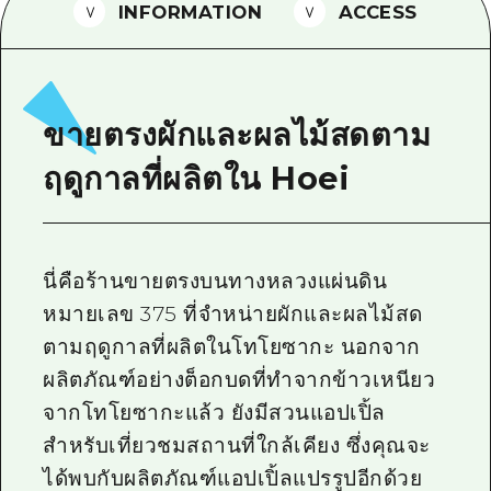
INFORMATION
ACCESS
ไกด์อาสาสมัครไ
วิดีโอฮิโรชิม่า
คำถามที่พบบ่อย
ขายตรงผักและผลไม้สดตาม
ดาวน์โหลดรูปภาพ
ฤดูกาลที่ผลิตใน Hoei
ข้อมูลการขนส่งระหว่างเกิดภัยพิบัติ
นี่คือร้านขายตรงบนทางหลวงแผ่นดิน
หมายเลข 375 ที่จำหน่ายผักและผลไม้สด
ตามฤดูกาลที่ผลิตในโทโยซากะ นอกจาก
ผลิตภัณฑ์อย่างต็อกบดที่ทำจากข้าวเหนียว
จากโทโยซากะแล้ว ยังมีสวนแอปเปิ้ล
สำหรับเที่ยวชมสถานที่ใกล้เคียง ซึ่งคุณจะ
ได้พบกับผลิตภัณฑ์แอปเปิ้ลแปรรูปอีกด้วย