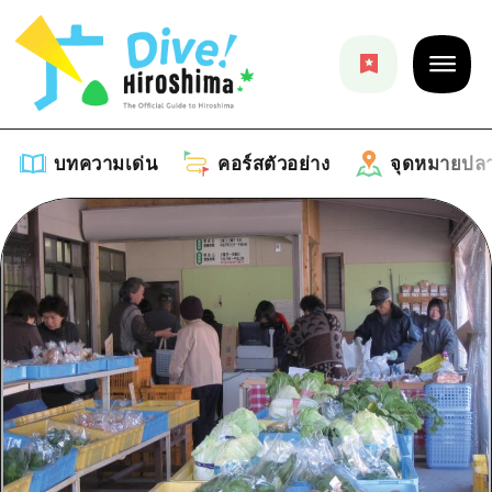
บทความเด่น
คอร์สตัวอย่าง
จุดหมายปล
บทความเด่น
รายการ
คอร์สตัวอย่าง
คำแนะนำ
รายการ
จุดหมายปลายทาง
ศิลปะ
คู่มือ Dive! Hiroshima
รายการ
งานอีเว้นท์ / เทศกาล
อีเว้นท์
ฮิโรชิม่า โมชิ โมชิ ทราเวล
บริเวณรอบเมืองฮิโรชิม่า
อาหารรสเลิศ / สุรา