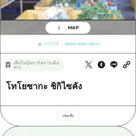
ข้อมูลตามฤดูกาล
บริเวณรอบเมืองฮิโรชิม่า
อากิ
การปั่นจักรยาน
อากิ
บิงโก
ข้อมูลที่เป็นประโยชน์
ช้อปปิ้ง
บิงโก
MAP
บิโฮคุ
กีฬา
รายการ
HOME
บิโฮค
เกโฮคุ
HOME
จุดหมายปลายทาง
สถานบันเทิงยามค่ำคืน
เข้าถึงเข้าถึง
เกโฮค
บริเวณรอบๆ มิยาจิมะ
มรดกโลก
สรุปการจราจรรอง
ข่าว
เพิ่มในบุ๊คมาร์คการเดิน
บริเวณรอบๆ มิยาจิมะ
ทาง
ยามากุจิตะวันออก
ประสบการณ์ / ในการเรียนรู้
ความแออัดของสิ่งอำนวยความสะดวก
ยามากุจิตะวันออก
อีเว้นท์
จังหวัดเอฮิเมะ
มาตรฐาน
โทโยซากะ ชิกิไซคัง
ตั๋วเที่ยวคุ้มค่าตั๋วเที่ยวคุ้มค่า
ชิมาเนะ
ประวัติศาสตร์ / วัฒนธรรม
บริการรับฝากและจัดส่งสัมภาระ
การรักษา
ฮิโรชิมะโอโมะเตะนะชิ
#
ช้อปปิ้ง
ธรรมชาติ
ฮิโรชิม่า ฟรี Wi-Fi
TRAVELPAL International