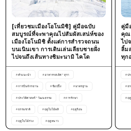
[เที่ยวชมเมืองโอโนมิชิ] คู่มือฉบับ
คู่
สมบูรณ์ที่จะพาคุณไปสัมผัสเสน่ห์ของ
คุณ
เมืองโอโนมิชิ ตั้งแต่การสำรวจถนน
ไปจ
บนเนินเขา การเดินเล่นเลียบชายฝั่ง
ลิ้
ไปจนถึงเส้นทางชิมะนามิ ไคโด
ทุก
#
คำแนะนำ
#
อาหารรสเลิศ * สุรา
#
ปร
#
การปั่นจักรยาน
#
ช้อปปิ้ง
#
มาตรฐาน
#
ธร
#
ประวัติศาสตร์ * วัฒนธรรม
#
การรักษา
#
ฤด
#
ธรรมชาติ
#
ฤดูใบไม้ผลิ
#
ฤดูร้อน
#
ฤดูใบไม้ร่วง
#
ฤดูหนาว