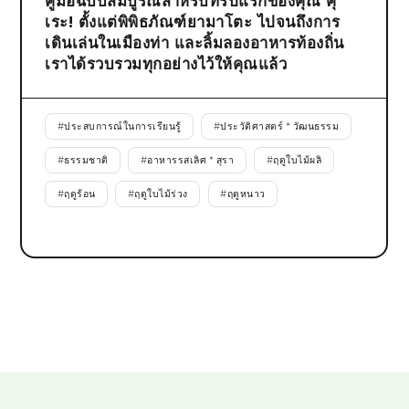
คู่มือฉบับสมบูรณ์สำหรับทริปแรกของคุณ คุ
เระ! ตั้งแต่พิพิธภัณฑ์ยามาโตะ ไปจนถึงการ
เดินเล่นในเมืองท่า และลิ้มลองอาหารท้องถิ่น
เราได้รวบรวมทุกอย่างไว้ให้คุณแล้ว
#
ประสบการณ์ในการเรียนรู้
#
ประวัติศาสตร์ * วัฒนธรรม
#
ธรรมชาติ
#
อาหารรสเลิศ * สุรา
#
ฤดูใบไม้ผลิ
#
ฤดูร้อน
#
ฤดูใบไม้ร่วง
#
ฤดูหนาว