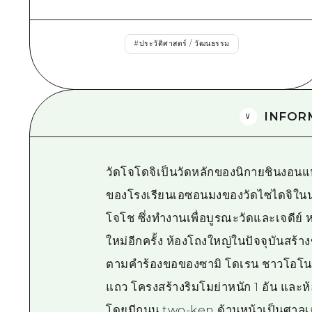
#
ประวัติศาสตร์ / วัฒนธรรม
INFOR
วัดโจโดจิเป็นวัดหลักของนิกายชินงอนแห่ง
ของโรงเรียนเอซอนมงของวัดไซไดจิในน
โจโช ซึ่งทำงานเพื่อบูรณะวัดและเจดีย์ ห
ใหม่อีกครั้ง ห้องโถงใหญ่ในปัจจุบันสร้า
ตามคำร้องขอของซามิ โดเรน ชาวโอโนะม
แถว โครงสร้างริมโมย่าหนัก 1 อัน และห้
โดยมีถนน two-ken ด้านหน้าเป็นศาลเจ