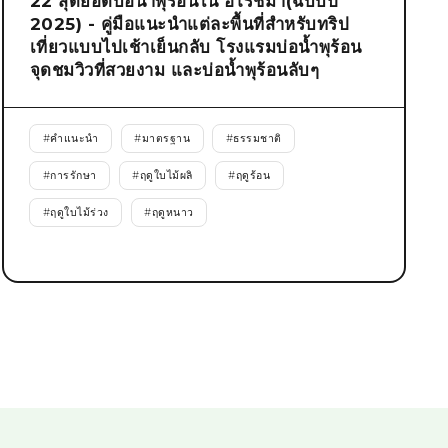
22 สุดยอดบ่อน้ำพุร้อนใน ฮิโรชิม่า(ฉบับปี
2025) - คู่มือแนะนำแต่ละพื้นที่สำหรับทริป
เที่ยวแบบไปเช้าเย็นกลับ โรงแรมบ่อน้ำพุร้อน
จุดชมวิวที่สวยงาม และบ่อน้ำพุร้อนลับๆ
#
คำแนะนำ
#
มาตรฐาน
#
ธรรมชาติ
#
การรักษา
#
ฤดูใบไม้ผลิ
#
ฤดูร้อน
#
ฤดูใบไม้ร่วง
#
ฤดูหนาว