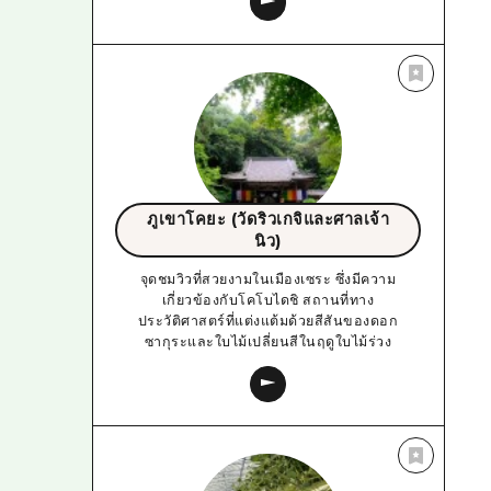
ภูเขาโคยะ (วัดริวเกจิและศาลเจ้า
นิว)
จุดชมวิวที่สวยงามในเมืองเซระ ซึ่งมีความ
เกี่ยวข้องกับโคโบไดชิ สถานที่ทาง
ประวัติศาสตร์ที่แต่งแต้มด้วยสีสันของดอก
ซากุระและใบไม้เปลี่ยนสีในฤดูใบไม้ร่วง