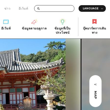
ข่าว
อีเว้นท์
อีเว้นท์
ข้อมูลตามฤดูกาล
ข้อมูลที่เป็น
บุ๊คมาร์คการเดิน
ัติ
อีเว้นท์
ข้อมูลตามฤดูกาล
ประโยชน์
ทาง
ข้อมูลที่เป็น
บุ๊คมาร์คการเดิน
ประโยชน์
ทาง
ิ
คำถามที่พบบ่อย
ดาวน์โหลดรูปภาพ
national
ข้อมูลการขนส่งระหว่างเกิดภัยพิบัติ
MAP