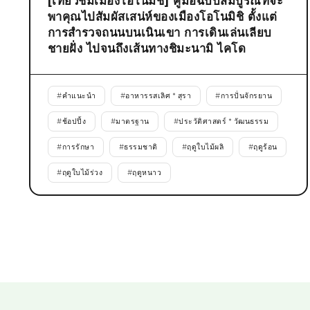
[เที่ยวชมเมืองโอโนมิชิ] คู่มือฉบับสมบูรณ์ที่จะ
พาคุณไปสัมผัสเสน่ห์ของเมืองโอโนมิชิ ตั้งแต่
การสำรวจถนนบนเนินเขา การเดินเล่นเลียบ
ชายฝั่ง ไปจนถึงเส้นทางชิมะนามิ ไคโด
#
คำแนะนำ
#
อาหารรสเลิศ * สุรา
#
การปั่นจักรยาน
#
ช้อปปิ้ง
#
มาตรฐาน
#
ประวัติศาสตร์ * วัฒนธรรม
#
การรักษา
#
ธรรมชาติ
#
ฤดูใบไม้ผลิ
#
ฤดูร้อน
#
ฤดูใบไม้ร่วง
#
ฤดูหนาว