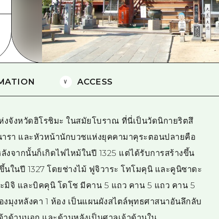
ยามากุจิตะวันออก
จังหวัดเอฮิเมะ
ชิมาเนะ
MATION
ACCESS
จังหวัดฮิโรชิมะ ในสมัยโบราณ ที่นี่เป็นวัดนิกายริตสึ
ารา และหัวหน้านักบวชแห่งยุคคามาคุระตอนปลายคือ
ลังจากนั้นก็เกิดไฟไหม้ในปี 1325 แต่ได้รับการสร้างขึ้น
งขึ้นในปี 1327 โดยช่างไม้ ฟูจิวาระ โทโมคุนิ และคูนิซาดะ
ิจิ และบิคคุนิ โดโช มีคาน 5 แถว คาน 5 แถว คาน 5
องมุงหลังคา 1 ห้อง เป็นแผนผังสไตล์พุทธศาสนาอันลึกลับ
้าด้านนอก และด้านหลังเป็นศาลเจ้าด้านใน