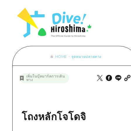
รายการ
การปั่นจักรยาน
รายการ
ประสบ
รายการ
คำแนะนำ
ช้อปปิ้ง
คู่มือ Dive! Hiroshima
มาตร
เข้าถึงเข้าถึง
ศิลปะ
กีฬา
ฮิโรชิม่า โมชิ โมชิ ทราเวล
ประวั
สรุปการจราจรรอง
งานอีเว้นท์ / เทศกาล
สถานบันเทิงยามค่ำคืน
การร
ความแออัดของสิ่งอำนวยความสะดวก
อาหารรสเลิศ / สุรา
มรดกโลก
ธรรม
ตั๋วเที่ยวคุ้มค่าตั๋วเที่ยวคุ้มค่า
HOME
จุดหมายปลายทาง
บริการรับฝากและจัดส่งสัมภาระ
รายการ
คำแนะนำ
เพิ่มในบุ๊คมาร์คการเดิน
ทาง
ศิลปะ
งานอีเว้นท์ / เทศกาล
อาหารรสเลิศ / สุรา
โถงหลักโจโดจิ