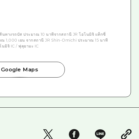
ส้นทางรถบัส ประมาณ 10 นาทีจากสถานี JR โอโนมิจิ แท็กซี่
าณ 1,000 เยน จากสถานี JR Shin-Omichi ประมาณ 15 นาที
ิจิ IC / ฟุคุยามะ IC
Google Maps