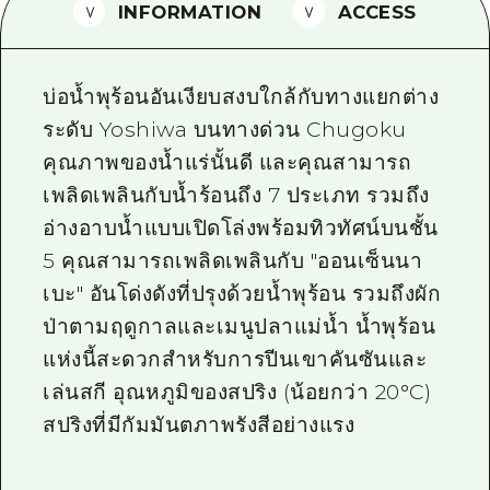
INFORMATION
ACCESS
ไกด์อาสาสมัครไ
วิดีโอฮิโรชิม่า
บ่อน้ำพุร้อนอันเงียบสงบใกล้กับทางแยกต่าง
คำถามที่พบบ่อย
ระดับ Yoshiwa บนทางด่วน Chugoku
คุณภาพของน้ำแร่นั้นดี และคุณสามารถ
ดาวน์โหลดรูปภาพ
เพลิดเพลินกับน้ำร้อนถึง 7 ประเภท รวมถึง
ข้อมูลการขนส่งระหว่างเกิดภัยพิบัติ
อ่างอาบน้ำแบบเปิดโล่งพร้อมทิวทัศน์บนชั้น
5 คุณสามารถเพลิดเพลินกับ "ออนเซ็นนา
เบะ" อันโด่งดังที่ปรุงด้วยน้ำพุร้อน รวมถึงผัก
ป่าตามฤดูกาลและเมนูปลาแม่น้ำ น้ำพุร้อน
แห่งนี้สะดวกสำหรับการปีนเขาคันซันและ
เล่นสกี อุณหภูมิของสปริง (น้อยกว่า 20°C)
สปริงที่มีกัมมันตภาพรังสีอย่างแรง