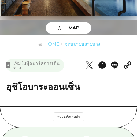
ข้อมูลตามฤดูกาล
บริเวณรอบเมืองฮิโรชิม่า
อากิ
การปั่นจักรยาน
อากิ
บิงโก
ข้อมูลที่เป็นประโยชน์
ช้อปปิ้ง
บิงโก
MAP
บิโฮคุ
กีฬา
รายการ
HOME
บิโฮค
เกโฮคุ
HOME
จุดหมายปลายทาง
สถานบันเทิงยามค่ำคืน
เข้าถึงเข้าถึง
เกโฮค
บริเวณรอบๆ มิยาจิมะ
มรดกโลก
สรุปการจราจรรอง
ข่าว
เพิ่มในบุ๊คมาร์คการเดิน
บริเวณรอบๆ มิยาจิมะ
ทาง
ยามากุจิตะวันออก
ประสบการณ์ / ในการเรียนรู้
ความแออัดของสิ่งอำนวยความสะดวก
ยามากุจิตะวันออก
อีเว้นท์
จังหวัดเอฮิเมะ
มาตรฐาน
อุชิโอบาระออนเซ็น
ตั๋วเที่ยวคุ้มค่าตั๋วเที่ยวคุ้มค่า
ชิมาเนะ
ประวัติศาสตร์ / วัฒนธรรม
บริการรับฝากและจัดส่งสัมภาระ
การรักษา
ฮิโรชิมะโอโมะเตะนะชิ
#
ออนเซ็น / สปา
ธรรมชาติ
ฮิโรชิม่า ฟรี Wi-Fi
TRAVELPAL International