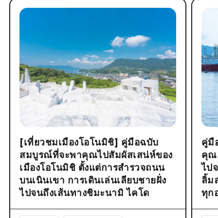
[เที่ยวชมเมืองโอโนมิชิ] คู่มือฉบับ
คู่
สมบูรณ์ที่จะพาคุณไปสัมผัสเสน่ห์ของ
คุณ
เมืองโอโนมิชิ ตั้งแต่การสำรวจถนน
ไปจ
บนเนินเขา การเดินเล่นเลียบชายฝั่ง
ลิ้
ไปจนถึงเส้นทางชิมะนามิ ไคโด
ทุก