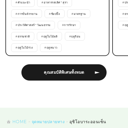
#
คำแนะนำ
#
อาหารรสเลิศ * สุรา
#
ปร
#
การปั่นจักรยาน
#
ช้อปปิ้ง
#
มาตรฐาน
#
ธร
#
ประวัติศาสตร์ * วัฒนธรรม
#
การรักษา
#
ฤด
#
ธรรมชาติ
#
ฤดูใบไม้ผลิ
#
ฤดูร้อน
#
ฤดูใบไม้ร่วง
#
ฤดูหนาว
คุณสมบัติพิเศษทั้งหมด
HOME
จุดหมายปลายทาง
อุชิโอบาระออนเซ็น