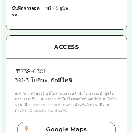
บันทึกการจอด
ฟรี 45 ยูนิต
รถ
ACCESS
〒
738-0301
391-3 โยชิวะ, ฮัตสึไคจิ
ลงที่ "สถานีมิยาอุจิ คุชิโดะ" บนสายหลักซันโย และลงที่ "อุชิโอ
บาระออนเซ็น" เป็นเวลา 1 ชั่วโมงโดยรถบัสที่มุ่งหน้าไปยังโยชิวะ
50 นาที จาก Hatsukaichi IC บนทางด่วนซันโย 5 นาทีจาก
ทางด่วน Chugoku Yoshiwa IC
Google Maps