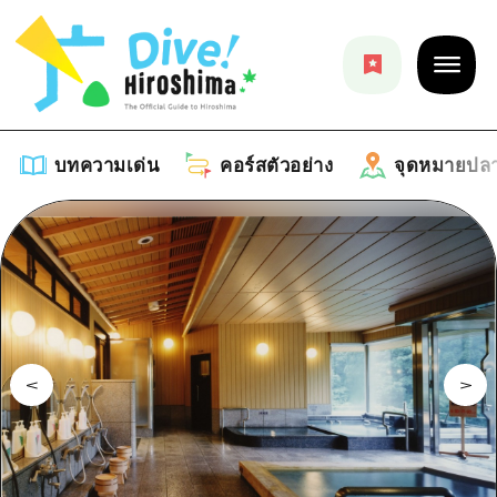
บทความเด่น
คอร์สตัวอย่าง
จุดหมายปล
บทความเด่น
รายการ
คอร์สตัวอย่าง
คำแนะนำ
รายการ
จุดหมายปลายทาง
ศิลปะ
คู่มือ Dive! Hiroshima
รายการ
งานอีเว้นท์ / เทศกาล
อีเว้นท์
ฮิโรชิม่า โมชิ โมชิ ทราเวล
บริเวณรอบเมืองฮิโรชิม่า
อาหารรสเลิศ / สุรา