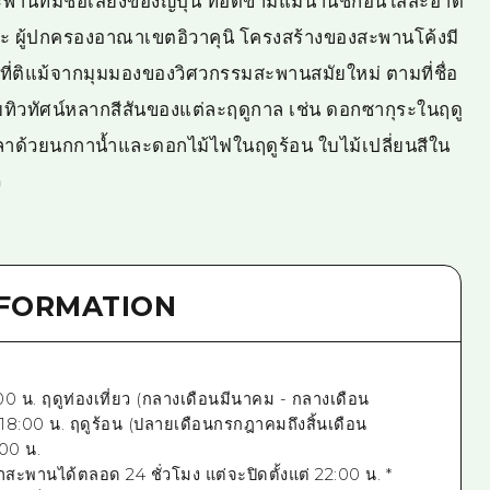
านที่มีชื่อเสียงของญี่ปุ่น ทอดข้ามแม่น้ำนิชิกิอันใสสะอาด
าวะ ผู้ปกครองอาณาเขตอิวาคุนิ โครงสร้างของสะพานโค้งมี
้ที่ติแม้จากมุมมองของวิศวกรรมสะพานสมัยใหม่ ตามที่ชื่อ
บทิวทัศน์หลากสีสันของแต่ละฤดูกาล เช่น ดอกซากุระในฤดู
ลาด้วยนกกาน้ำและดอกไม้ไฟในฤดูร้อน ใบไม้เปลี่ยนสีใน
ว
NFORMATION
00 น. ฤดูท่องเที่ยว (กลางเดือนมีนาคม - กลางเดือน
 18:00 น. ฤดูร้อน (ปลายเดือนกรกฎาคมถึงสิ้นเดือน
:00 น.
สะพานได้ตลอด 24 ชั่วโมง แต่จะปิดตั้งแต่ 22:00 น. *