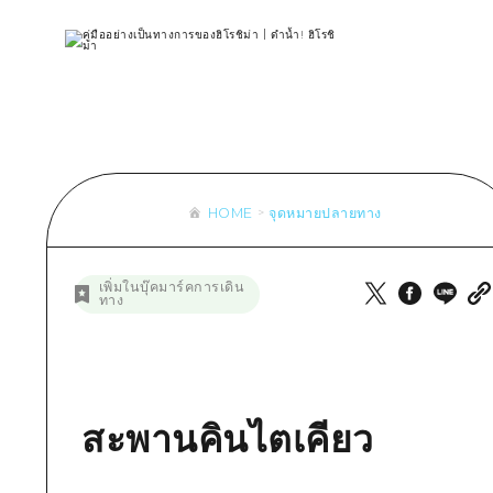
รายการ
การปั่นจักรยาน
รายการ
ประสบ
รายการ
คำแนะนำ
ช้อปปิ้ง
คู่มือ Dive! Hiroshima
มาตร
เข้าถึงเข้าถึง
ศิลปะ
กีฬา
ฮิโรชิม่า โมชิ โมชิ ทราเวล
ประวั
สรุปการจราจรรอง
งานอีเว้นท์ / เทศกาล
สถานบันเทิงยามค่ำคืน
การร
ความแออัดของสิ่งอำนวยความสะดวก
อาหารรสเลิศ / สุรา
มรดกโลก
ธรรม
ตั๋วเที่ยวคุ้มค่าตั๋วเที่ยวคุ้มค่า
HOME
จุดหมายปลายทาง
บริการรับฝากและจัดส่งสัมภาระ
รายการ
คำแนะนำ
เพิ่มในบุ๊คมาร์คการเดิน
ทาง
ศิลปะ
งานอีเว้นท์ / เทศกาล
อาหารรสเลิศ / สุรา
สะพานคินไตเคียว