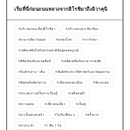
เริ่มที่นี่ก่อนถนนหลวงจากฮิโรชิมาถึงอิวาคุนิ
#
บริเวณรอบเมืองฮิโรชิม่า
#
บริเวณรอบๆ มิยาจิมะ
#
ยามากุจิตะวันออก
#
มรดกโลก
#
การรักษา
#
เพลิดเพลินไปกับธรรมชาติอันอุดมสมบูรณ์
#
พิพิธภัณฑ์และหอศิลป์
#
เพลิดเพลินกับอาหารรสเลิศ
#
ปั่นจักรยาน * เดิน
#
สัมผัสกับประวัติศาสตร์และวัฒนธรรม
#
ติดต่อกับสัตว์ต่างๆ
#
เดินเล่นรอบเมือง
#
ขับรถเล่น
#
ประสบการณ์ในการเรียนรู้
#
เพลินจนค่ำ
#
ความสงบ
#
เที่ยวคนเดียว
#
เป็นคู่
#
มาเป็นครอบครัว
#
ไปกับเพื่อน ๆ
#
ครั้งแรก
#
ขาประจำ
#
2 คืน 3 วัน