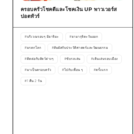
ครอบครัวโชคดีและโชคเงิน UP พาวเวอร์ส
ปอตทัวร์
#
บริเวณรอบๆ มิยาจิมะ
#
ยามากุจิตะวันออก
#
มรดกโลก
#
สัมผัสกับประวัติศาสตร์และวัฒนธรรม
#
ติดต่อกับสัตว์ต่างๆ
#
ขับรถเล่น
#
เดินเล่นรอบเมือง
#
มาเป็นครอบครัว
#
ไปกับเพื่อน ๆ
#
ครั้งแรก
#
1 คืน 2 วัน