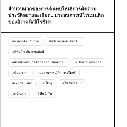
จำนวนมากของการค้นพบใหม่!การติดตาม
ประวัติอย่างละเอียด...ประสบการณ์โรแมนติก
ของอิวาคุนิ/ฮิโรชิม่า
#
ยามากุจิตะวันออก
#
บริเวณรอบๆ มิยาจิมะ
#
พิพิธภัณฑ์และหอศิลป์
#
สัมผัสกับประวัติศาสตร์และวัฒนธรรม
#
เดินเล่นรอบเมือง
#
ขับรถเล่น
#
ประสบการณ์ในการเรียนรู้
#
เที่ยวคนเดียว
#
เป็นคู่
#
ไปกับเพื่อน ๆ
#
ครั้งแรก
#
1 คืน 2 วัน