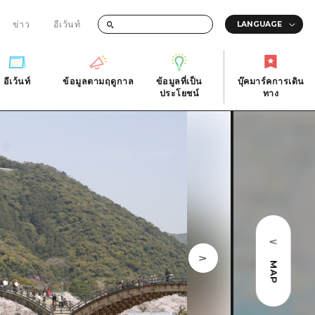
ข่าว
อีเว้นท์
อีเว้นท์
ข้อมูลตามฤดูกาล
ข้อมูลที่เป็น
บุ๊คมาร์คการเดิน
ัติ
อีเว้นท์
ข้อมูลตามฤดูกาล
ประโยชน์
ทาง
ข้อมูลที่เป็น
บุ๊คมาร์คการเดิน
ประโยชน์
ทาง
ิ
คำถามที่พบบ่อย
ดาวน์โหลดรูปภาพ
national
ข้อมูลการขนส่งระหว่างเกิดภัยพิบัติ
MAP