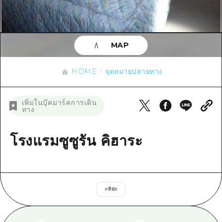
ข้อมูลตามฤดูกาล
บริเวณรอบเมืองฮิโรชิม่า
อากิ
การปั่นจักรยาน
อากิ
บิงโก
ข้อมูลที่เป็นประโยชน์
ช้อปปิ้ง
บิงโก
MAP
บิโฮคุ
กีฬา
รายการ
HOME
บิโฮค
เกโฮคุ
HOME
จุดหมายปลายทาง
สถานบันเทิงยามค่ำคืน
เข้าถึงเข้าถึง
เกโฮค
บริเวณรอบๆ มิยาจิมะ
มรดกโลก
สรุปการจราจรรอง
ข่าว
เพิ่มในบุ๊คมาร์คการเดิน
บริเวณรอบๆ มิยาจิมะ
ทาง
ยามากุจิตะวันออก
ประสบการณ์ / ในการเรียนรู้
ความแออัดของสิ่งอำนวยความสะดวก
ยามากุจิตะวันออก
อีเว้นท์
จังหวัดเอฮิเมะ
มาตรฐาน
โรงแรมซูซูรัน คิฮาระ
ตั๋วเที่ยวคุ้มค่าตั๋วเที่ยวคุ้มค่า
ชิมาเนะ
ประวัติศาสตร์ / วัฒนธรรม
บริการรับฝากและจัดส่งสัมภาระ
การรักษา
ฮิโรชิมะโอโมะเตะนะชิ
#
ที่พัก
ธรรมชาติ
ฮิโรชิม่า ฟรี Wi-Fi
TRAVELPAL International