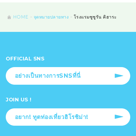
HOME
จุดหมายปลายทาง
โรงแรมซูซูรัน คิฮาระ
OFFICIAL SNS
อย่างเป็นทางการSNSที่นี่
JOIN US !
อยาก! ทูตท่องเที่ยวฮิโรชิม่า!