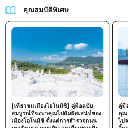
คุณสมบัติพิเศษ
[เที่ยวชมเมืองโอโนมิชิ] คู่มือฉบับ
คู่
สมบูรณ์ที่จะพาคุณไปสัมผัสเสน่ห์ของ
คุณ
เมืองโอโนมิชิ ตั้งแต่การสำรวจถนน
ไปจ