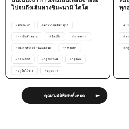
บนเนินเขา การเดินเล่นเลียบชายฝั่ง
ลิ้
ไปจนถึงเส้นทางชิมะนามิ ไคโด
ทุก
#
คำแนะนำ
#
อาหารรสเลิศ * สุรา
#
ปร
#
การปั่นจักรยาน
#
ช้อปปิ้ง
#
มาตรฐาน
#
ธร
#
ประวัติศาสตร์ * วัฒนธรรม
#
การรักษา
#
ฤด
#
ธรรมชาติ
#
ฤดูใบไม้ผลิ
#
ฤดูร้อน
#
ฤดูใบไม้ร่วง
#
ฤดูหนาว
คุณสมบัติพิเศษทั้งหมด