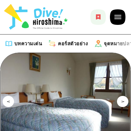
บทความเด่น
คอร์สตัวอย่าง
จุดหมายปล
บทความเด่น
รายการ
คอร์สตัวอย่าง
คำแนะนำ
รายการ
จุดหมายปลายทาง
ศิลปะ
คู่มือ Dive! Hiroshima
รายการ
งานอีเว้นท์ / เทศกาล
อีเว้นท์
ฮิโรชิม่า โมชิ โมชิ ทราเวล
บริเวณรอบเมืองฮิโรชิม่า
อาหารรสเลิศ / สุรา