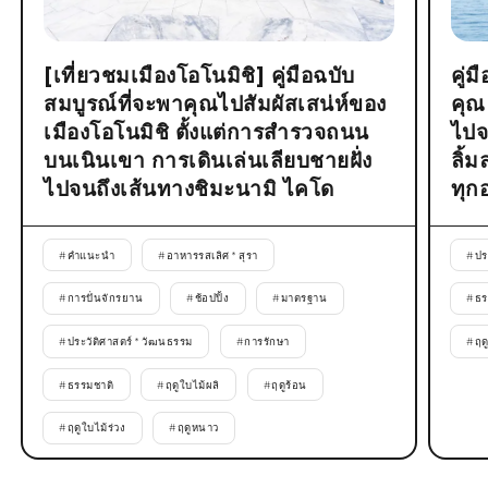
[เที่ยวชมเมืองโอโนมิชิ] คู่มือฉบับ
คู่
สมบูรณ์ที่จะพาคุณไปสัมผัสเสน่ห์ของ
คุณ
เมืองโอโนมิชิ ตั้งแต่การสำรวจถนน
ไปจ
บนเนินเขา การเดินเล่นเลียบชายฝั่ง
ลิ้
ไปจนถึงเส้นทางชิมะนามิ ไคโด
ทุก
#
คำแนะนำ
#
อาหารรสเลิศ * สุรา
#
ปร
#
การปั่นจักรยาน
#
ช้อปปิ้ง
#
มาตรฐาน
#
ธร
#
ประวัติศาสตร์ * วัฒนธรรม
#
การรักษา
#
ฤด
#
ธรรมชาติ
#
ฤดูใบไม้ผลิ
#
ฤดูร้อน
#
ฤดูใบไม้ร่วง
#
ฤดูหนาว