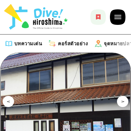
บทความเด่น
คอร์สตัวอย่าง
จุดหมายปล
บทความเด่น
รายการ
คอร์สตัวอย่าง
คำแนะนำ
รายการ
จุดหมายปลายทาง
ศิลปะ
คู่มือ Dive! Hiroshima
รายการ
งานอีเว้นท์ / เทศกาล
อีเว้นท์
ฮิโรชิม่า โมชิ โมชิ ทราเวล
บริเวณรอบเมืองฮิโรชิม่า
อาหารรสเลิศ / สุรา