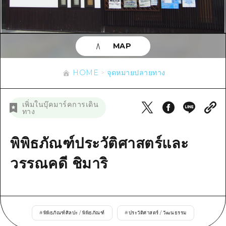
ข้อมูลตามฤดูกาล
บริเวณรอบเมืองฮิโรชิม่า
อากิ
การปั่นจักรยาน
อากิ
บิงโก
ข้อมูลที่เป็นประโยชน์
ช้อปปิ้ง
บิงโก
MAP
บิโฮคุ
กีฬา
รายการ
HOME
บิโฮค
เกโฮคุ
HOME
จุดหมายปลายทาง
สถานบันเทิงยามค่ำคืน
เข้าถึงเข้าถึง
เกโฮค
บริเวณรอบๆ มิยาจิมะ
มรดกโลก
สรุปการจราจรรอง
ข่าว
เพิ่มในบุ๊คมาร์คการเดิน
บริเวณรอบๆ มิยาจิมะ
ทาง
ยามากุจิตะวันออก
ประสบการณ์ / ในการเรียนรู้
ความแออัดของสิ่งอำนวยความสะดวก
ยามากุจิตะวันออก
อีเว้นท์
จังหวัดเอฮิเมะ
มาตรฐาน
พิพิธภัณฑ์ประวัติศาสตร์และ
ตั๋วเที่ยวคุ้มค่าตั๋วเที่ยวคุ้มค่า
ชิมาเนะ
ประวัติศาสตร์ / วัฒนธรรม
วรรณคดี ชิมาริ
บริการรับฝากและจัดส่งสัมภาระ
การรักษา
ฮิโรชิมะโอโมะเตะนะชิ
ธรรมชาติ
ฮิโรชิม่า ฟรี Wi-Fi
#
พิพิธภัณฑ์ศิลปะ / พิพิธภัณฑ์
#
ประวัติศาสตร์ / วัฒนธรรม
TRAVELPAL International