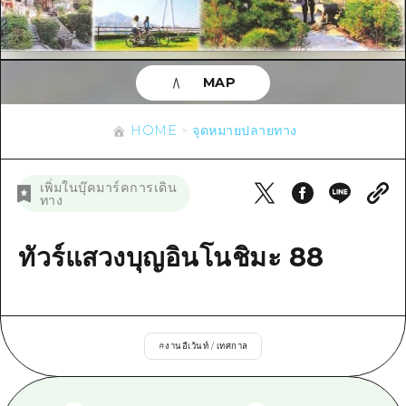
ข้อมูลตามฤดูกาล
บริเวณรอบเมืองฮิโรชิม่า
อากิ
การปั่นจักรยาน
อากิ
บิงโก
ข้อมูลที่เป็นประโยชน์
ช้อปปิ้ง
บิงโก
MAP
บิโฮคุ
กีฬา
รายการ
HOME
บิโฮค
เกโฮคุ
HOME
จุดหมายปลายทาง
สถานบันเทิงยามค่ำคืน
เข้าถึงเข้าถึง
เกโฮค
บริเวณรอบๆ มิยาจิมะ
มรดกโลก
สรุปการจราจรรอง
ข่าว
เพิ่มในบุ๊คมาร์คการเดิน
บริเวณรอบๆ มิยาจิมะ
ทาง
ยามากุจิตะวันออก
ประสบการณ์ / ในการเรียนรู้
ความแออัดของสิ่งอำนวยความสะดวก
ยามากุจิตะวันออก
อีเว้นท์
จังหวัดเอฮิเมะ
มาตรฐาน
ทัวร์แสวงบุญอินโนชิมะ 88
ตั๋วเที่ยวคุ้มค่าตั๋วเที่ยวคุ้มค่า
ชิมาเนะ
ประวัติศาสตร์ / วัฒนธรรม
บริการรับฝากและจัดส่งสัมภาระ
การรักษา
ฮิโรชิมะโอโมะเตะนะชิ
#
งานอีเว้นท์ / เทศกาล
ธรรมชาติ
ฮิโรชิม่า ฟรี Wi-Fi
TRAVELPAL International