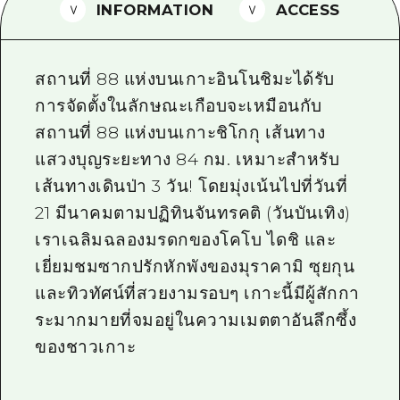
INFORMATION
ACCESS
ไกด์อาสาสมัครไ
วิดีโอฮิโรชิม่า
สถานที่ 88 แห่งบนเกาะอินโนชิมะได้รับ
คำถามที่พบบ่อย
การจัดตั้งในลักษณะเกือบจะเหมือนกับ
สถานที่ 88 แห่งบนเกาะชิโกกุ เส้นทาง
ดาวน์โหลดรูปภาพ
แสวงบุญระยะทาง 84 กม. เหมาะสำหรับ
ข้อมูลการขนส่งระหว่างเกิดภัยพิบัติ
เส้นทางเดินป่า 3 วัน! โดยมุ่งเน้นไปที่วันที่
21 มีนาคมตามปฏิทินจันทรคติ (วันบันเทิง)
เราเฉลิมฉลองมรดกของโคโบ ไดชิ และ
เยี่ยมชมซากปรักหักพังของมุราคามิ ซุยกุน
และทิวทัศน์ที่สวยงามรอบๆ เกาะนี้มีผู้สักกา
ระมากมายที่จมอยู่ในความเมตตาอันลึกซึ้ง
ของชาวเกาะ