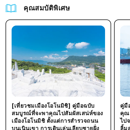
คุณสมบัติพิเศษ
[เที่ยวชมเมืองโอโนมิชิ] คู่มือฉบับ
คู่
สมบูรณ์ที่จะพาคุณไปสัมผัสเสน่ห์ของ
คุณ
เมืองโอโนมิชิ ตั้งแต่การสำรวจถนน
ไปจ
บนเนินเขา การเดินเล่นเลียบชายฝั่ง
ลิ้