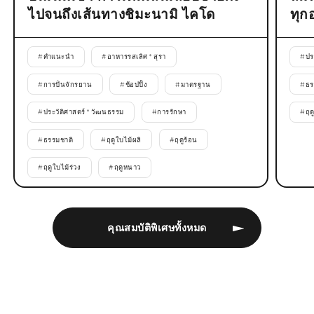
ไปจนถึงเส้นทางชิมะนามิ ไคโด
ทุก
#
คำแนะนำ
#
อาหารรสเลิศ * สุรา
#
ปร
#
การปั่นจักรยาน
#
ช้อปปิ้ง
#
มาตรฐาน
#
ธร
#
ประวัติศาสตร์ * วัฒนธรรม
#
การรักษา
#
ฤด
#
ธรรมชาติ
#
ฤดูใบไม้ผลิ
#
ฤดูร้อน
#
ฤดูใบไม้ร่วง
#
ฤดูหนาว
คุณสมบัติพิเศษทั้งหมด