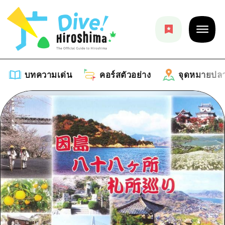
บทความเด่น
คอร์สตัวอย่าง
จุดหมายปล
บทความเด่น
รายการ
คอร์สตัวอย่าง
คำแนะนำ
รายการ
จุดหมายปลายทาง
ศิลปะ
คู่มือ Dive! Hiroshima
รายการ
งานอีเว้นท์ / เทศกาล
อีเว้นท์
ฮิโรชิม่า โมชิ โมชิ ทราเวล
บริเวณรอบเมืองฮิโรชิม่า
อาหารรสเลิศ / สุรา