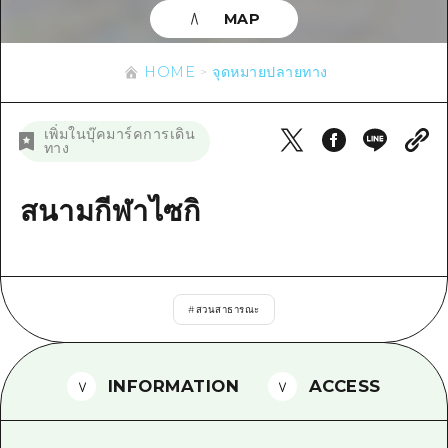
ข้อมูลตามฤดูกาล
บริเวณรอบเมืองฮิโรชิม่า
MAP
อากิ
การปั่นจักรยาน
อากิ
บิงโก
ข้อมูลที่เป็นประโยชน์
ช้อปปิ้ง
HOME
จุดหมายปลายทาง
บิงโก
บิโฮคุ
กีฬา
รายการ
HOME
บิโฮค
เพิ่มในบุ๊คมาร์คการเดิน
เกโฮคุ
ทาง
สถานบันเทิงยามค่ำคืน
เข้าถึงเข้าถึง
เกโฮค
บริเวณรอบๆ มิยาจิมะ
มรดกโลก
สรุปการจราจรรอง
สนามกีฬาไซกิ
ข่าว
บริเวณรอบๆ มิยาจิมะ
ยามากุจิตะวันออก
ประสบการณ์ / ในการเรียนรู้
ความแออัดของสิ่งอำนวยความสะดวก
ยามากุจิตะวันออก
อีเว้นท์
จังหวัดเอฮิเมะ
มาตรฐาน
ตั๋วเที่ยวคุ้มค่าตั๋วเที่ยวคุ้มค่า
ชิมาเนะ
#
สวนสาธารณะ
ประวัติศาสตร์ / วัฒนธรรม
บริการรับฝากและจัดส่งสัมภาระ
การรักษา
ฮิโรชิมะโอโมะเตะนะชิ
INFORMATION
ACCESS
ธรรมชาติ
ฮิโรชิม่า ฟรี Wi-Fi
TRAVELPAL International