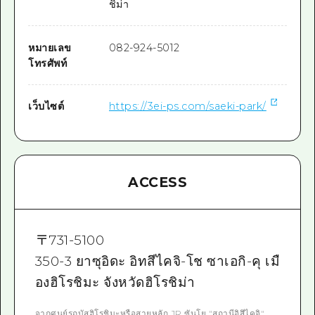
ชิม่า
หมายเลข
082-924-5012
โทรศัพท์
เว็บไซต์
https://3ei-ps.com/saeki-park/
ACCESS
〒
731-5100
350-3 ยาซุอิดะ อิทสึไคจิ-โช ซาเอกิ-คุ เมื
องฮิโรชิมะ จังหวัดฮิโรชิม่า
จากศูนย์รถบัสฮิโรชิมะหรือสายหลัก JR ซันโย "สถานีอิสึไคจิ"