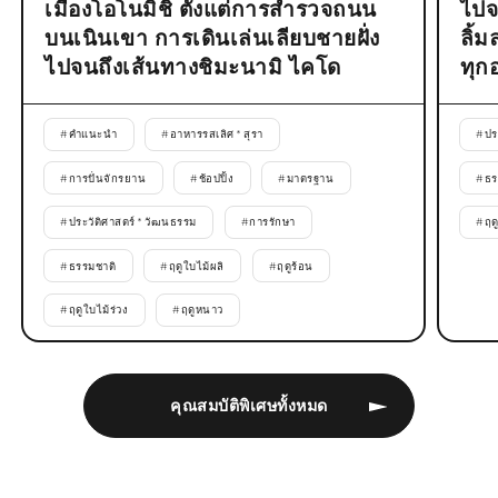
เมืองโอโนมิชิ ตั้งแต่การสำรวจถนน
ไปจ
บนเนินเขา การเดินเล่นเลียบชายฝั่ง
ลิ้
ไปจนถึงเส้นทางชิมะนามิ ไคโด
ทุก
#
คำแนะนำ
#
อาหารรสเลิศ * สุรา
#
ปร
#
การปั่นจักรยาน
#
ช้อปปิ้ง
#
มาตรฐาน
#
ธร
#
ประวัติศาสตร์ * วัฒนธรรม
#
การรักษา
#
ฤด
#
ธรรมชาติ
#
ฤดูใบไม้ผลิ
#
ฤดูร้อน
#
ฤดูใบไม้ร่วง
#
ฤดูหนาว
คุณสมบัติพิเศษทั้งหมด