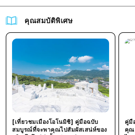
คุณสมบัติพิเศษ
[เที่ยวชมเมืองโอโนมิชิ] คู่มือฉบับ
คู่
สมบูรณ์ที่จะพาคุณไปสัมผัสเสน่ห์ของ
คุณ