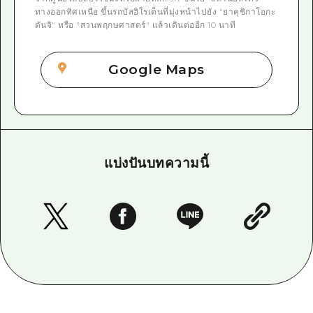
ทางออกทิศเหนือ ขึ้นรถบัสฮิโรเด็นที่มุ่งหน้าไปยัง "ยาคุชิกาโอกะ
ดันจิ" หรือ "สวนพฤกษศาสตร์" แล้วเดินต่ออีก 10 นาที
Google Maps
แบ่งปันบทความนี้