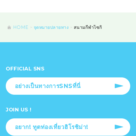
HOME
จุดหมายปลายทาง
สนามกีฬาไซกิ
OFFICIAL SNS
อย่างเป็นทางการSNSที่นี่
JOIN US !
อยาก! ทูตท่องเที่ยวฮิโรชิม่า!