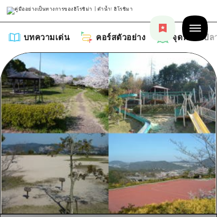
บทความเด่น
คอร์สตัวอย่าง
จุดหมายปล
บทความเด่น
รายการ
คอร์สตัวอย่าง
คำแนะนำ
รายการ
จุดหมายปลายทาง
ศิลปะ
คู่มือ Dive! Hiroshima
รายการ
งานอีเว้นท์ / เทศกาล
อีเว้นท์
ฮิโรชิม่า โมชิ โมชิ ทราเวล
บริเวณรอบเมืองฮิโรชิม่า
อาหารรสเลิศ / สุรา