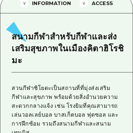
INFORMATION
ACCESS
ไกด์อาสาสมัครไ
วิดีโอฮิโรชิม่า
คำถามที่พบบ่อย
สนามกีฬาสำหรับกีฬาและส่ง
ดาวน์โหลดรูปภาพ
เสริมสุขภาพในเมืองคิตาฮิโรชิ
ข้อมูลการขนส่งระหว่างเกิดภัยพิบัติ
มะ
สวนกีฬาชิโยดะเป็นสถานที่ที่มุ่งส่งเสริม
กีฬาและสุขภาพ พร้อมด้วยสิ่งอำนวยความ
สะดวกกลางแจ้ง เช่น โรงยิมที่คุณสามารถ
เล่นวอลเลย์บอล บาสเก็ตบอล ฟุตซอล และ
การฝึกซ้อม รวมถึงสนามกีฬาและสนาม
เทนนิส