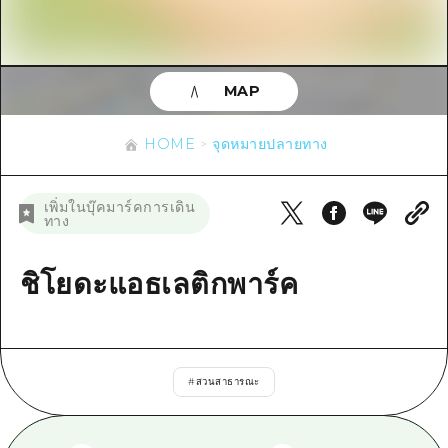
ข้อมูลตามฤดูกาล
บริเวณรอบเมืองฮิโรชิม่า
อากิ
การปั่นจักรยาน
อากิ
บิงโก
ข้อมูลที่เป็นประโยชน์
ช้อปปิ้ง
บิงโก
MAP
บิโฮคุ
กีฬา
รายการ
HOME
บิโฮค
เกโฮคุ
HOME
จุดหมายปลายทาง
สถานบันเทิงยามค่ำคืน
เข้าถึงเข้าถึง
เกโฮค
บริเวณรอบๆ มิยาจิมะ
มรดกโลก
สรุปการจราจรรอง
ข่าว
เพิ่มในบุ๊คมาร์คการเดิน
บริเวณรอบๆ มิยาจิมะ
ทาง
ยามากุจิตะวันออก
ประสบการณ์ / ในการเรียนรู้
ความแออัดของสิ่งอำนวยความสะดวก
ยามากุจิตะวันออก
อีเว้นท์
จังหวัดเอฮิเมะ
มาตรฐาน
ชิโยดะแอธเลติกพาร์ค
ตั๋วเที่ยวคุ้มค่าตั๋วเที่ยวคุ้มค่า
ชิมาเนะ
ประวัติศาสตร์ / วัฒนธรรม
บริการรับฝากและจัดส่งสัมภาระ
การรักษา
ฮิโรชิมะโอโมะเตะนะชิ
#
สวนสาธารณะ
ธรรมชาติ
ฮิโรชิม่า ฟรี Wi-Fi
TRAVELPAL International