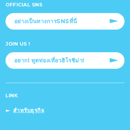
OFFICIAL SNS
อย่างเป็นทางการSNSที่นี่
JOIN US !
อยาก! ทูตท่องเที่ยวฮิโรชิม่า!
LINK
สำหรับธุรกิจ