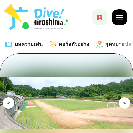
บทความเด่น
คอร์สตัวอย่าง
จุดหมายปล
บทความเด่น
รายการ
คอร์สตัวอย่าง
คำแนะนำ
รายการ
จุดหมายปลายทาง
ศิลปะ
คู่มือ Dive! Hiroshima
รายการ
งานอีเว้นท์ / เทศกาล
อีเว้นท์
ฮิโรชิม่า โมชิ โมชิ ทราเวล
บริเวณรอบเมืองฮิโรชิม่า
อาหารรสเลิศ / สุรา