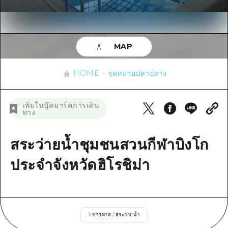
ข้อมูลตามฤดูกาล
บริเวณรอบเมืองฮิโรชิม่า
อากิ
การปั่นจักรยาน
อากิ
บิงโก
ข้อมูลที่เป็นประโยชน์
ช้อปปิ้ง
บิงโก
MAP
บิโฮคุ
กีฬา
รายการ
HOME
บิโฮค
เกโฮคุ
HOME
จุดหมายปลายทาง
สถานบันเทิงยามค่ำคืน
เข้าถึงเข้าถึง
เกโฮค
บริเวณรอบๆ มิยาจิมะ
มรดกโลก
สรุปการจราจรรอง
ข่าว
เพิ่มในบุ๊คมาร์คการเดิน
บริเวณรอบๆ มิยาจิมะ
ทาง
ยามากุจิตะวันออก
ประสบการณ์ / ในการเรียนรู้
ความแออัดของสิ่งอำนวยความสะดวก
ยามากุจิตะวันออก
อีเว้นท์
จังหวัดเอฮิเมะ
มาตรฐาน
สระว่ายน้ำชุมชนสวนกีฬาบิงโก
ตั๋วเที่ยวคุ้มค่าตั๋วเที่ยวคุ้มค่า
ชิมาเนะ
ประวัติศาสตร์ / วัฒนธรรม
ประจำจังหวัดฮิโรชิม่า
บริการรับฝากและจัดส่งสัมภาระ
การรักษา
ฮิโรชิมะโอโมะเตะนะชิ
ธรรมชาติ
ฮิโรชิม่า ฟรี Wi-Fi
#
ชายหาด / สระว่ายน้ำ
TRAVELPAL International