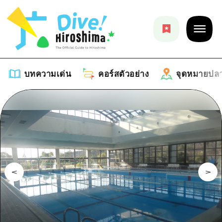
บทความเด่น
คอร์สตัวอย่าง
จุดหมายปล
บทความเด่น
รายการ
คอร์สตัวอย่าง
คำแนะนำ
รายการ
จุดหมายปลายทาง
ศิลปะ
คู่มือ Dive! Hiroshima
รายการ
งานอีเว้นท์ / เทศกาล
อีเว้นท์
ฮิโรชิม่า โมชิ โมชิ ทราเวล
บริเวณรอบเมืองฮิโรชิม่า
อาหารรสเลิศ / สุรา