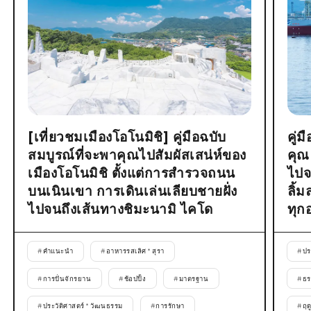
[เที่ยวชมเมืองโอโนมิชิ] คู่มือฉบับ
คู่
สมบูรณ์ที่จะพาคุณไปสัมผัสเสน่ห์ของ
คุณ
เมืองโอโนมิชิ ตั้งแต่การสำรวจถนน
ไปจ
บนเนินเขา การเดินเล่นเลียบชายฝั่ง
ลิ้
ไปจนถึงเส้นทางชิมะนามิ ไคโด
ทุก
#
คำแนะนำ
#
อาหารรสเลิศ * สุรา
#
ปร
#
การปั่นจักรยาน
#
ช้อปปิ้ง
#
มาตรฐาน
#
ธร
#
ประวัติศาสตร์ * วัฒนธรรม
#
การรักษา
#
ฤด